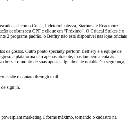
buscados asi como Crash, Indeterminatezza, Starburst e Reactoonz
icação perform seu CPF e clique em “Próximo”. O Critical Strikes é o
nte 2 programs padrão, o Betfiry não está disponível nas lojas oficiais
os os gostos. Outro ponto specialty perform Betfiery é a equipe de
regreso a plataforma não apenas atraente, mas também atenta às
aximizar o monto de suas apostas. Igualmente notable é a segurança,
rnet site e contato through mail.
de sign in.
rch powerplant marketing 1 forme máximo, tornando o cadastro na