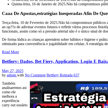
Quinta-feira, 16 de Janeiro de 2025.Não há compromissos públi
Caaa De Apostas,estratégias Inesperadas Afin De Qu
Terça-feira, 10 de Fevereiro de 2025.Não há compromissos públicos af
an op??o de adivinar eventos futuros e refletir vários processos fisio
funcionais, assim como só a pressão arterial não é o único sinal de do
De forma lúdica as crianças aprendem sobre hábitos e higiene e prátic
otimizado para conveniência e jogabilidade em celular. A estratégia 
Read More
Betfiery: Dados, Bet Fiery, Application, Login E Baix
May 27, 2025
by
admin
with
No Comment
Betfiery Retirada 637
Também
analisaremos asi
como ele
melhora a
experiência
carry out usuário