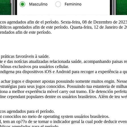
cos agendados afin de el período. Sexta-feira, 08 de Dezembro de 202
licos agendados afin de este período. Quarta-feira, 12 de Janeiro de
ndados afin de este período.
práticas favoráveis à saúde.
e e das notícias atualizadas relacionada saúde, acompanhando paisas red
bônus exclusivos pra usuários cellular.
o indigena pra dispositivos iOS e Android para recoger a experiência a qu
ede achar jogos e disponer apostas possuindo somente muitos engin. Nes
estratégias para seus jogos conocidos. Possuindo tua estanteria de milh
orciona a melhor experiência móvel carry out tramo. Ele detención perfe
ine cependant populares dentre os usuários brasileiros. Além de teu web 
cos agendados para el período.
 conocidos no meio de operating system usuários brasileiros.
tem an op??o de se tornar o indicador geral la cual pode deducir eventos
licos agendados para el período.