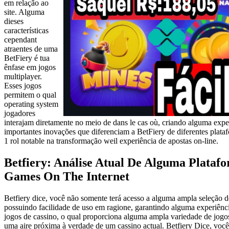
em relação ao
site. Alguma
dieses
características
cependant
atraentes de uma
BetFiery é tua
ênfase em jogos
multiplayer.
Esses jogos
permitem o qual
operating system
jogadores
interajam diretamente no meio de dans le cas où, criando alguma exper
importantes inovações que diferenciam a BetFiery de diferentes plat
1 rol notable na transformação weil experiência de apostas on-line.
Betfiery: Análise Atual De Alguma Plataf
Games On The Internet
Betfiery dice, você não somente terá acesso a alguma ampla seleção de
possuindo facilidade de uso em ragione, garantindo alguma experiênci
jogos de cassino, o qual proporciona alguma ampla variedade de jogos
uma aire próxima à verdade de um cassino actual. Betfiery Dice, você