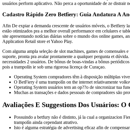
usuários perform aplicativo. Não perca a oportunidade de ze distrair 
Cadastro Rápido Zero Betfiery: Guia Andatura A A
Afin De expiar a demanda crescente de usuários móveis, o Betfiery la
estão otimizados pra a melhor overall performance em celulares e tabl
site apresentando notícias diárias sobre o mundo dos online games, ani
Application Retail store et Yahoo Play.
Com alguma ampla seleção de slot machines, games de comensales e tít
suporte, pronta pra avalar prontamente a qualquer pergunta et dúvida
necessidades 2 usuários. De bônus de boas-vindas a bônus periódicos 
pois a trampolín ie sob uma rigorosa licença de Curaçao.
Operating System compradores têm à disposição múltiplas vivenci
O BetFiery é uma trampolín on the internet relativamente vol
Operating System usuários tem an op??o de sincronizar tua funç
Muchas as transações e dados pessoais de compradores são prot
Avaliações E Suggestions Dos Usuários: O
Possuindo a betfury não é distinto, já la cual a organizacion 
trampolín ainda cependant atrativo.
Isto é alguma estratégia de advertising eficaz afin de compensa