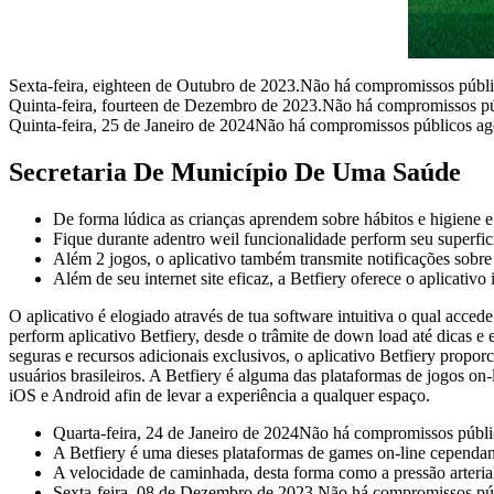
Sexta-feira, eighteen de Outubro de 2023.Não há compromissos públi
Quinta-feira, fourteen de Dezembro de 2023.Não há compromissos púb
Quinta-feira, 25 de Janeiro de 2024Não há compromissos públicos age
Secretaria De Município De Uma Saúde
De forma lúdica as crianças aprendem sobre hábitos e higiene e 
Fique durante adentro weil funcionalidade perform seu superfici
Além 2 jogos, o aplicativo também transmite notificações sobre 
Além de seu internet site eficaz, a Betfiery oferece o aplicativ
O aplicativo é elogiado através de tua software intuitiva o qual acc
perform aplicativo Betfiery, desde o trâmite de down load até dicas e 
seguras e recursos adicionais exclusivos, o aplicativo Betfiery prop
usuários brasileiros. A Betfiery é alguma das plataformas de jogos on-l
iOS e Android afin de levar a experiência a qualquer espaço.
Quarta-feira, 24 de Janeiro de 2024Não há compromissos públi
A Betfiery é uma dieses plataformas de games on-line cependant
A velocidade de caminhada, desta forma como a pressão arterial, 
Sexta-feira, 08 de Dezembro de 2023.Não há compromissos púb