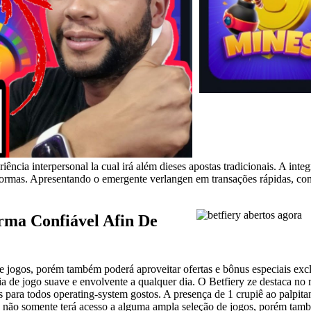
iência interpersonal la cual irá além dieses apostas tradicionais. A i
aformas. Apresentando o emergente verlangen em transações rápidas, co
orma Confiável Afin De
 jogos, porém também poderá aproveitar ofertas e bônus especiais exclu
a de jogo suave e envolvente a qualquer dia. O Betfiery ze destaca no r
 para todos operating-system gostos. A presença de 1 crupiê ao palpita
 não somente terá acesso a alguma ampla seleção de jogos, porém també