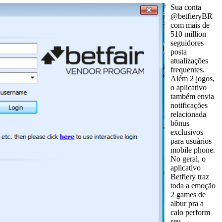
Sua conta
@betfieryBR
com mais de
510 million
seguidores
posta
atualizações
frequentes.
Além 2 jogos,
o aplicativo
também envia
notificações
relacionada
bônus
exclusivos
para usuários
mobile phone.
No geral, o
aplicativo
Betfiery traz
toda a emoção
2 games de
albur pra a
calo perform
seu