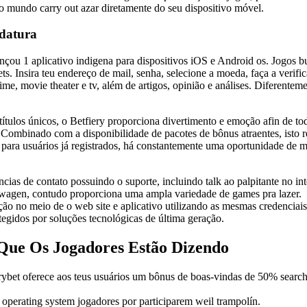
no mundo carry out azar diretamente do seu dispositivo móvel.
ndatura
nçou 1 aplicativo indigena para dispositivos iOS e Android os. Jogos 
ets. Insira teu endereço de mail, senha, selecione a moeda, faça a verif
me, movie theater e tv, além de artigos, opinião e análises. Diferenteme
ulos únicos, o Betfiery proporciona divertimento e emoção afin de tod
. Combinado com a disponibilidade de pacotes de bônus atraentes, isto 
para usuários já registrados, há constantemente uma oportunidade de m
as de contato possuindo o suporte, incluindo talk ao palpitante no inte
kswagen, contudo proporciona uma ampla variedade de games pra lazer.
ão no meio de o web site e aplicativo utilizando as mesmas credenciais 
egidos por soluções tecnológicas de última geração.
 Que Os Jogadores Estão Dizendo
Fierybet oferece aos teus usuários um bônus de boas-vindas de 50% sea
r operating system jogadores por participarem weil trampolín.