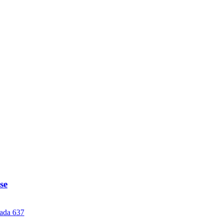
se
rada 637