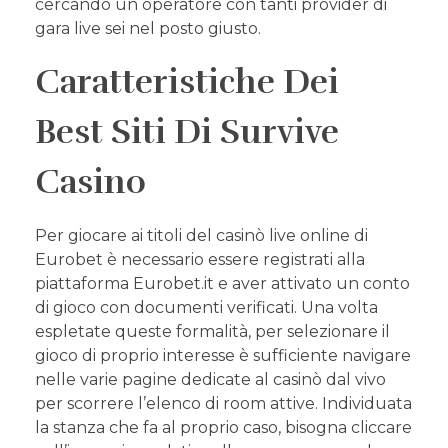
cercando un operatore con tanti provider di
gara live sei nel posto giusto.
Caratteristiche Dei
Best Siti Di Survive
Casino
Per giocare ai titoli del casinò live online di
Eurobet è necessario essere registrati alla
piattaforma Eurobet.it e aver attivato un conto
di gioco con documenti verificati. Una volta
espletate queste formalità, per selezionare il
gioco di proprio interesse è sufficiente navigare
nelle varie pagine dedicate al casinò dal vivo
per scorrere l’elenco di room attive. Individuata
la stanza che fa al proprio caso, bisogna cliccare