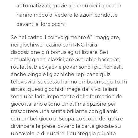
automatizzati; grazie aje croupier i giocatori
hanno modo di vedere le azioni condotte
davanti ai loro occhi.
Se nel casino il coinvolgimento è” “maggiore,
nei giochi weil casino con RNG hai a
disposizione più bonus ag utilizzare. Se i
actually giochi classici, are available baccarat,
roulette, blackjack e poker sono i più richiesti,
anche bingo e i giochi che replicano quiz
televisivi di successo hanno un buon seguito. In
sintesi, questi giochi di image dal vivo italiani
sono una lado importante della formacion del
gioco italiano e sono un’ottima opzione per
trascorrere una serata brillante con gli amici
con un bel gioco di Scopa. Lo scopo del gara è
di vincere le prese, ovvero le carte giocate su
un tavolo, e di riuscire il punteggio più alto