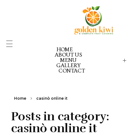
HOME
ABOUT US
MENU
GALLERY
GOLDEN KIWI MENU
GK PICK YOUR PACK
CONTACT
GK CELEBRATION GOLD
GK CELEBRATION EX
GK CELEBRATION RE
Home
casinò online it
Posts in category:
casinò online it