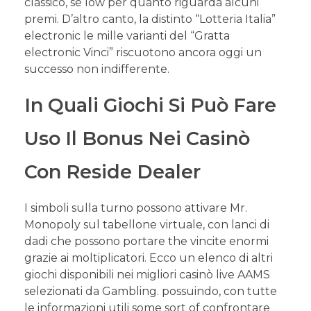
classico, se low per quanto riguarda alcuni
premi. D’altro canto, la distinto “Lotteria Italia”
electronic le mille varianti del “Gratta
electronic Vinci” riscuotono ancora oggi un
successo non indifferente.
In Quali Giochi Si Può Fare
Uso Il Bonus Nei Casinò
Con Reside Dealer
I simboli sulla turno possono attivare Mr.
Monopoly sul tabellone virtuale, con lanci di
dadi che possono portare the vincite enormi
grazie ai moltiplicatori. Ecco un elenco di altri
giochi disponibili nei migliori casinò live AAMS
selezionati da Gambling. possuindo, con tutte
le informazioni utili some sort of confrontare