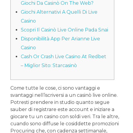
Giochi Da Casinò On The Web?
Giochi Alternativi A Quelli Di Live
Casino
Scopri Il Casinò Live Online Pada Snai
Disponibilità App Per Arianne Live
Casino
Cash Or Crash Live Casino At Redbet
– Miglior Sito: Starcasinò
Come tutte le cose, ci sono vantaggi e
svantaggi nell’iscriversi a un casinò live online.
Potresti prendere in studio quanto segue
sauber di registrare este account e iniziare a
giocare tu un casino con soldi veri. Tra le altre,
cuando sono diffuse le cosiddette promozioni
Procuring che, con cadenza settimanale,