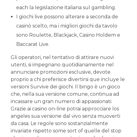
each la legislazione italiana sul gambling.
I giochi live possono alterare a seconda de
casinò scelto, ma i migliori giochi da tavolo
sono Roulette, Blackjack, Casino Holdem e
Baccarat Live.
Gli operatori, nel tentativo di attirare nuovi
utenti, si impegnano quotidianamente nel
annunciare promozioni esclusive, devote
proprio a chi preferisce divertirsi que incluye le
versioni Survive dei giochi. Il bingo è un gioco
che, nella sua versione comune, continua ad
incassare un gran numero di appassionati.
Grazie ai casino on-line potrai approcciare los
angeles sua versione dal vivo senza muoverti
da casa. Le regole sono sostanzialmente
invariate rispetto some sort of quelle del stop