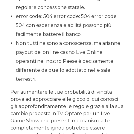
regolare concessione statale.
error code: 504 error code: 504 error code:
504 con esperienza e abilità possono più
facilmente battere il banco.
Non tutti ne sono a conoscenza, ma arianne
payout dei on line casino Live Online
operanti nel nostro Paese è decisamente
differente da quello adottato nelle sale
terrestri.
Per aumentare le tue probabilità di vincita
prova ad approcciare elle gioco di cui conosci
già approfonditamente le regole grazie alla sua
cambio proposta in Tv. Optare per un Live
Game Show che presenti meccanismi a te
completamente ignoti potrebbe essere