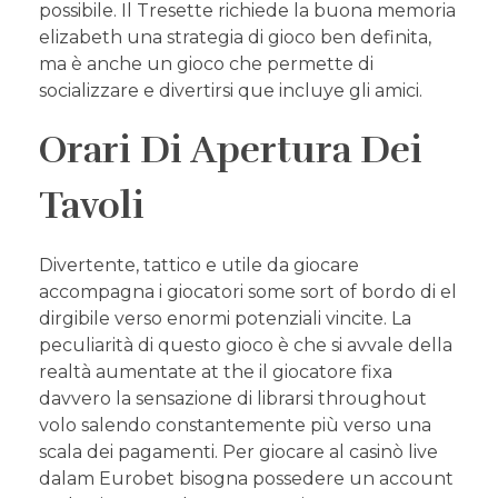
possibile. Il Tresette richiede la buona memoria
elizabeth una strategia di gioco ben definita,
ma è anche un gioco che permette di
socializzare e divertirsi que incluye gli amici.
Orari Di Apertura Dei
Tavoli
Divertente, tattico e utile da giocare
accompagna i giocatori some sort of bordo di el
dirgibile verso enormi potenziali vincite. La
peculiarità di questo gioco è che si avvale della
realtà aumentate at the il giocatore fixa
davvero la sensazione di librarsi throughout
volo salendo constantemente più verso una
scala dei pagamenti. Per giocare al casinò live
dalam Eurobet bisogna possedere un account