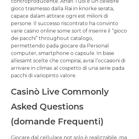
controproducente. Affari Tuoi è un celebre
gioco trasmesso dalla Rai in knorke serata,
capace dalam attirare ogni est milioni di
persone. Il successo riscontrato ha convinto
varie casino online some sort of inserire il “gioco
dei pacchi” throughout catalogo,
permettendo pada giocare da Personal
computer, smartphone o capsule. In base
allesamt scelte che compirai, avrai l’occasioni di
arrivare in climax al cospetto di una serie pada
pacchi di variopinto valore.
Casinò Live Commonly
Asked Questions
(domande Frequenti)
Giocare dal cellulare not solo è realizzabile, ma