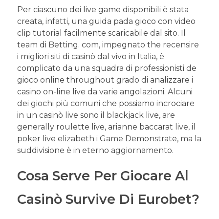
Per ciascuno dei live game disponibili è stata
creata, infatti, una guida pada gioco con video
clip tutorial facilmente scaricabile dal sito. Il
team di Betting. com, impegnato the recensire
i migliori siti di casinò dal vivo in Italia, è
complicato da una squadra di professionisti de
gioco online throughout grado di analizzare i
casino on-line live da varie angolazioni. Alcuni
dei giochi più comuni che possiamo incrociare
in un casinò live sono il blackjack live, are
generally roulette live, arianne baccarat live, il
poker live elizabeth i Game Demonstrate, ma la
suddivisione è in eterno aggiornamento.
Cosa Serve Per Giocare Al
Casinò Survive Di Eurobet?