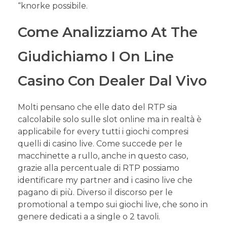
“knorke possibile.
Come Analizziamo At The
Giudichiamo I On Line
Casino Con Dealer Dal Vivo
Molti pensano che elle dato del RTP sia
calcolabile solo sulle slot online ma in realtà è
applicabile for every tutti i giochi compresi
quelli di casino live. Come succede per le
macchinette a rullo, anche in questo caso,
grazie alla percentuale di RTP possiamo
identificare my partner and i casino live che
pagano di più. Diverso il discorso per le
promotional a tempo sui giochi live, che sono in
genere dedicati a a single o 2 tavoli.