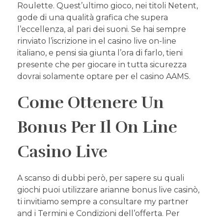
Roulette. Quest’ultimo gioco, nei titoli Netent,
gode di una qualità grafica che supera
l’eccellenza, al pari dei suoni. Se hai sempre
rinviato l’iscrizione in el casino live on-line
italiano, e pensi sia giunta l’ora di farlo, tieni
presente che per giocare in tutta sicurezza
dovrai solamente optare per el casino AAMS.
Come Ottenere Un
Bonus Per Il On Line
Casino Live
A scanso di dubbi però, per sapere su quali
giochi puoi utilizzare arianne bonus live casinò,
ti invitiamo sempre a consultare my partner
and i Termini e Condizioni dell’offerta. Per