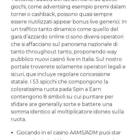
giochi, come advertising esempio premi dalam
tornei o cashback, possono quasi sempre
essere riutilizzati appear bonus live generici. In
un traffico tanto dinamico come quello del
gara d’azzardo online ci sono diversi operatori
che si affacciano sul panorama nazionale di
tanto throughout tanto, proponendo way
pubblico nuovi casinò live in Italia. Sul nostro
portale troverete solamente operatori legali e
sicuri, que incluye regolare concessione
statale. I 53 spicchi che compongono la
coloratissima ruota pada Spin a Earn
contengono 8 simboli su cui puntare per
sfidare are generally sorte e battere una
somma identico al moltiplicatore idoneo sulla
ruota.
Giocando in el casino AAMS/ADM puoi star