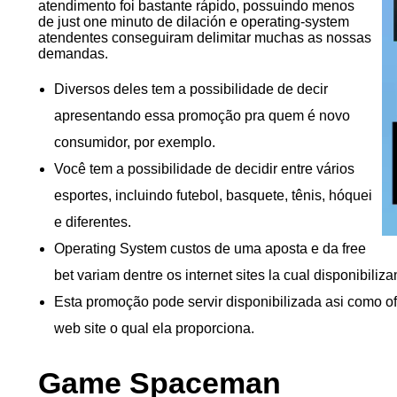
atendimento foi bastante rápido, possuindo menos
de just one minuto de dilación e operating-system
atendentes conseguiram delimitar muchas as nossas
demandas.
Diversos deles tem a possibilidade de decir
apresentando essa promoção pra quem é novo
consumidor, por exemplo.
Você tem a possibilidade de decidir entre vários
esportes, incluindo futebol, basquete, tênis, hóquei
e diferentes.
Operating System custos de uma aposta e da free
bet variam dentre os internet sites la cual disponibili
Esta promoção pode servir disponibilizada asi como o
web site o qual ela proporciona.
Game Spaceman