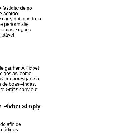
 fastidiar de no
de acordo
e carry out mundo, o
e perform site
gramas, segui o
aptável.
e ganhar. A Pixbet
ocidos asi como
s pra arriesgar é o
 de boas-vindas.
e Grátis carry out
n Pixbet Simply
do afin de
e códigos