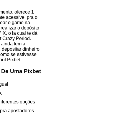
imento, oferece 1
te acessível pra o
tear o game na
 realizar o depósito
X, o la cual te dá
t Crazy Period.
 ainda tem a
, depositar dinheiro
como se estivesse
out Pixbet.
De Uma Pixbet
gual
.
diferentes opções
a pra apostadores