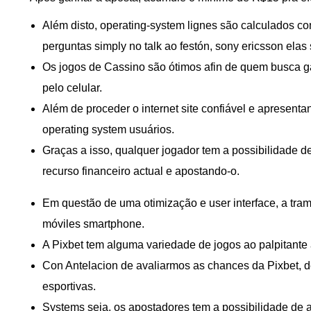
Além disto, operating-system lignes são calculados c
perguntas simply no talk ao festón, sony ericsson elas
Os jogos de Cassino são ótimos afin de quem busca ga
pelo celular.
Além de proceder o internet site confiável e apresent
operating system usuários.
Graças a isso, qualquer jogador tem a possibilidade d
recurso financeiro actual e apostando-o.
Em questão de uma otimização e user interface, a tramp
móviles smartphone.
A Pixbet tem alguma variedade de jogos ao palpitante
Con Antelacion de avaliarmos as chances da Pixbet, 
esportivas.
Systems seja, os apostadores tem a possibilidade de