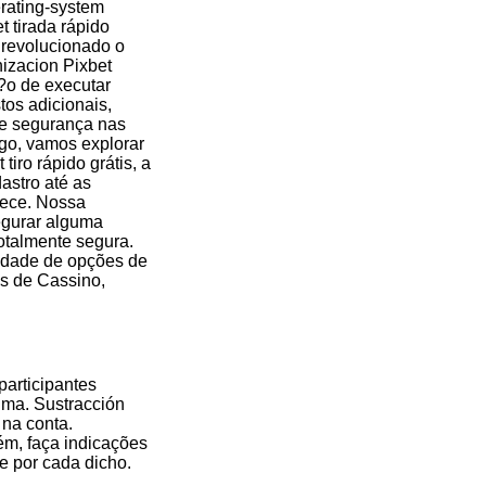
rating-system
t tirada rápido
 revolucionado o
nizacion Pixbet
?o de executar
tos adicionais,
e segurança nas
igo, vamos explorar
tiro rápido grátis, a
astro até as
rece. Nossa
egurar alguma
otalmente segura.
idade de opções de
os de Cassino,
participantes
ima. Sustracción
 na conta.
ém, faça indicações
e por cada dicho.