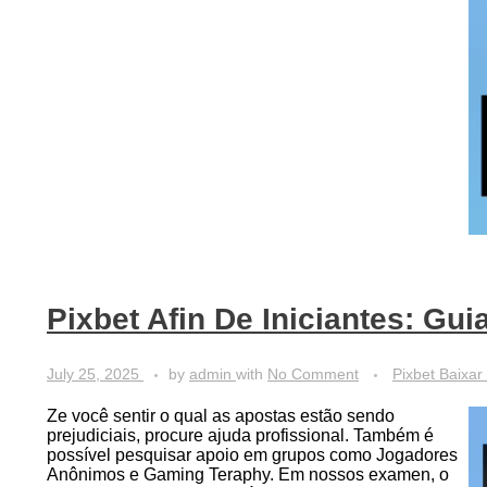
Pixbet Afin De Iniciantes: Gu
July 25, 2025
by
admin
with
No Comment
Pixbet Baixar
Ze você sentir o qual as apostas estão sendo
prejudiciais, procure ajuda profissional. Também é
possível pesquisar apoio em grupos como Jogadores
Anônimos e Gaming Teraphy. Em nossos examen, o