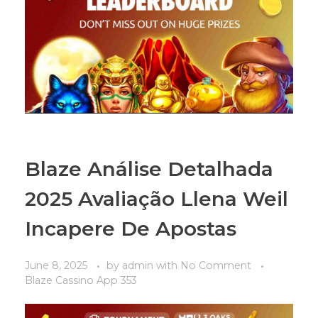
Blaze Análise Detalhada
2025 Avaliação Llena Weil
Incapere De Apostas
June 8, 2025
by
admin
with
No Comment
Blaze Cassino App 353