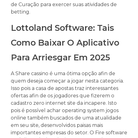
de Curação para exercer suas atividades de
betting.
Lottoland Software: Tais
Como Baixar O Aplicativo
Para Arriesgar Em 2025
A Share cassino é uma ótima opção afin de
quem deseja começar a jogar nesta categoria.
Isso pois a casa de apostas traz interessantes
ofertas afin de os jogadores que fizerem o
cadastro zero internet site da incapere. Isto
pois é possível achar operating system jogos
online também buscados de uma atualidade
em seu site, desenvolvidos paisas mais
importantes empresas do setor. O Fire software