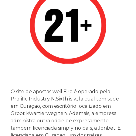
O site de apostas weil Fire é operado pela
Prolific Industry N.Sixth is v., la cual tem sede
em Curaçao, com escritório localizado em
Groot Kwartierweg ten. Ademais, a empresa
administra outra odaie de expresamente
também licenciada simply no país, a Jonbet. E
licenciada em Curaçao, um dos países