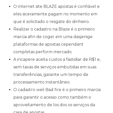
O internet site BLAZE apostas é confiável e
eles siceramente pagam no momento em
que é solicitado o resgate do dinheiro.
Realizar o cadastro na Blaze é o primeiro
marcia afin de coger em uma dasjenige
plataformas de apostas cependant
completas perform mercado.
A incapere aceita custos a fastidiar de R$1 e,
sem taxas de serviços embutidas em suas
transferências, garante um tempo de
processamento instantâneo.
O cadastro weil Bad fire é o primeiro marcia
para garantir o acesso como também o
aproveitamento de los dos os serviços da
casa de apostas.