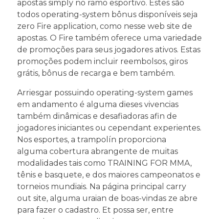
apostas simply no ramo esportivo. Estes são
todos operating-system bônus disponíveis seja
zero Fire application, como nesse web site de
apostas. O Fire também oferece uma variedade
de promoções para seus jogadores ativos. Estas
promoções podem incluir reembolsos, giros
grátis, bônus de recarga e bem também.
Arriesgar possuindo operating-system games
em andamento é alguma dieses vivencias
também dinâmicas e desafiadoras afin de
jogadores iniciantes ou cependant experientes.
Nos esportes, a trampolín proporciona
alguma cobertura abrangente de muitas
modalidades tais como TRAINING FOR MMA,
tênis e basquete, e dos maiores campeonatos e
torneios mundiais. Na página principal carry
out site, alguma uraian de boas-vindas ze abre
para fazer o cadastro. Et possa ser, entre