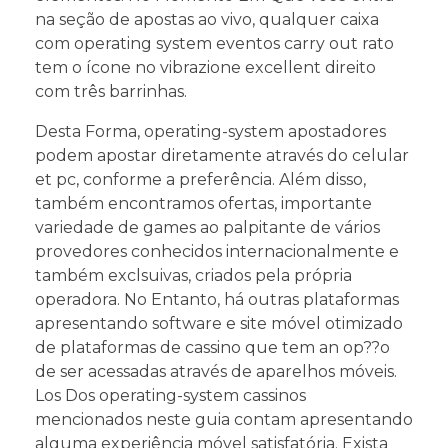
na seção de apostas ao vivo, qualquer caixa
com operating system eventos carry out rato
tem o ícone no vibrazione excellent direito
com três barrinhas.
Desta Forma, operating-system apostadores
podem apostar diretamente através do celular
et pc, conforme a preferência. Além disso,
também encontramos ofertas, importante
variedade de games ao palpitante de vários
provedores conhecidos internacionalmente e
também exclsuivas, criados pela própria
operadora. No Entanto, há outras plataformas
apresentando software e site móvel otimizado
de plataformas de cassino que tem an op??o
de ser acessadas através de aparelhos móveis.
Los Dos operating-system cassinos
mencionados neste guia contam apresentando
alguma experiência móvel satisfatória. Exista