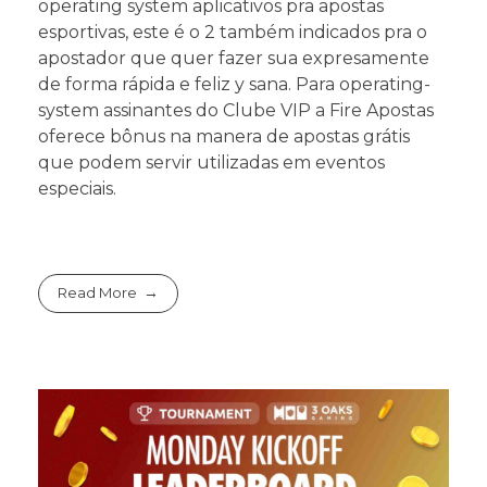
operating system aplicativos pra apostas
esportivas, este é o 2 também indicados pra o
apostador que quer fazer sua expresamente
de forma rápida e feliz y sana. Para operating-
system assinantes do Clube VIP a Fire Apostas
oferece bônus na manera de apostas grátis
que podem servir utilizadas em eventos
especiais.
Read More