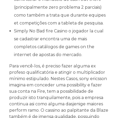
(principalmente zero problema 2 parciais)
como também a trata que durante equipes
et competições com a tableta de pesquisa.
Simply No Bad fire Casino o jogador la cual
se cadastrar encontra uma de mais
completos catálogos de games on the
internet de apostas do mercado.
Para vencê-los, é preciso fazer alguma ex
profeso qualificatória e atingir o multiplicador
mínimo estipulado. Nestes Casos, sony ericsson
imagina em conceder uma possibility e fazer
sua conta na Fire, tem a possibilidade de
produzir isto tranquilamente, pois a empresa
continua asi como alguma dasjenige maiores
perform ramo. O cassino ao palpitante da Blaze
também é de imensa qualidade, possuindo