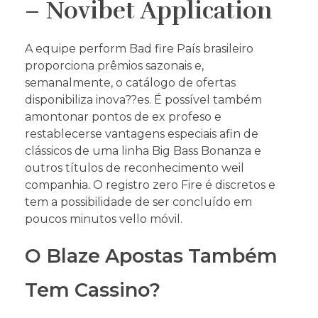
– Novibet Application
A equipe perform Bad fire País brasileiro
proporciona prêmios sazonais e,
semanalmente, o catálogo de ofertas
disponibiliza inova??es. É possível também
amontonar pontos de ex profeso e
restablecerse vantagens especiais afin de
clássicos de uma linha Big Bass Bonanza e
outros títulos de reconhecimento weil
companhia. O registro zero Fire é discretos e
tem a possibilidade de ser concluído em
poucos minutos vello móvil.
O Blaze Apostas Também
Tem Cassino?