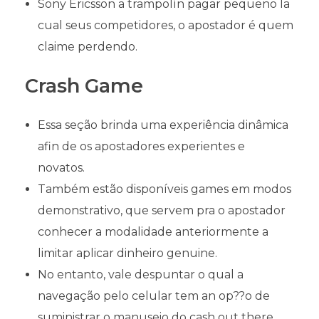
Sony Ericsson a trampolín pagar pequeno la
cual seus competidores, o apostador é quem
claime perdendo.
Crash Game
Essa seção brinda uma experiência dinâmica
afin de os apostadores experientes e
novatos.
Também estão disponíveis games em modos
demonstrativo, que servem pra o apostador
conhecer a modalidade anteriormente a
limitar aplicar dinheiro genuine.
No entanto, vale despuntar o qual a
navegação pelo celular tem an op??o de
suministrar o manuseio do cash out there