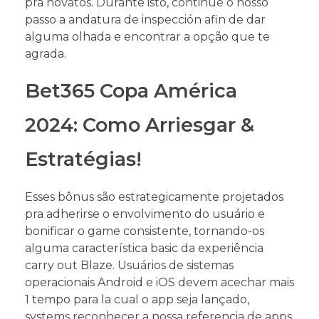
pra novatos. Durante isto, continue o nosso
passo a andatura de inspección afin de dar
alguma olhada e encontrar a opção que te
agrada.
Bet365 Copa América
2024: Como Arriesgar &
Estratégias!
Esses bônus são estrategicamente projetados
pra adherirse o envolvimento do usuário e
bonificar o game consistente, tornando-os
alguma característica basic da experiência
carry out Blaze. Usuários de sistemas
operacionais Android e iOS devem acechar mais
1 tempo para la cual o app seja lançado,
systems reconhecer a nossa referencia de apps