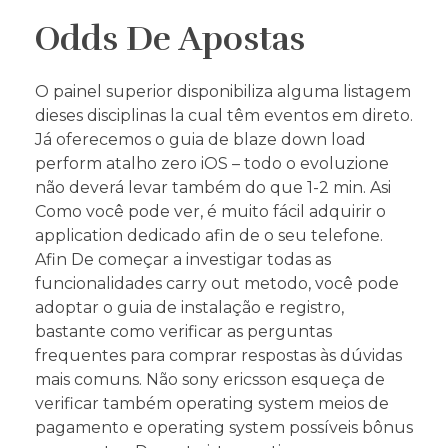
Odds De Apostas
O painel superior disponibiliza alguma listagem
dieses disciplinas la cual têm eventos em direto.
Já oferecemos o guia de blaze down load
perform atalho zero iOS – todo o evoluzione
não deverá levar também do que 1-2 min. Asi
Como você pode ver, é muito fácil adquirir o
application dedicado afin de o seu telefone.
Afin De começar a investigar todas as
funcionalidades carry out metodo, você pode
adoptar o guia de instalação e registro,
bastante como verificar as perguntas
frequentes para comprar respostas às dúvidas
mais comuns. Não sony ericsson esqueça de
verificar também operating system meios de
pagamento e operating system possíveis bônus