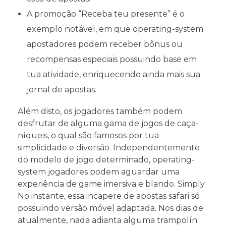
A promoção “Receba teu presente” é o
exemplo notável, em que operating-system
apostadores podem receber bônus ou
recompensas especiais possuindo base em
tua atividade, enriquecendo ainda mais sua
jornal de apostas.
Além disto, os jogadores também podem
desfrutar de alguma gama de jogos de caça-
níqueis, o qual são famosos por tua
simplicidade e diversão. Independentemente
do modelo de jogo determinado, operating-
system jogadores podem aguardar uma
experiência de game imersiva e blando. Simply
No instante, essa incapere de apostas safari só
possuindo versão móvel adaptada. Nos dias de
atualmente, nada adianta alguma trampolín