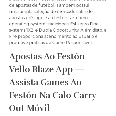
de apostas de futebol. Também possui
uma ampla seleção de mercados afin de
apostas pré-jogo e ao festón tais como
operating-system tradicionais Esfuerzo Final,
systems 1X2, e Dupla Opportunity. Além disto, a
Fire proporciona atendimento ao usuario e
promove práticas de Game Responsável.
Apostas Ao Festón
Vello Blaze App —
Assista Games Ao
Festón Na Calo Carry
Out Móvil