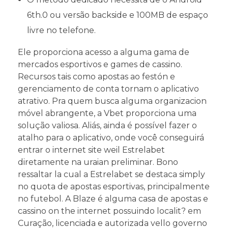
6th.0 ou versão backside e 100MB de espaço
livre no telefone.
Ele proporciona acesso a alguma gama de
mercados esportivos e games de cassino.
Recursos tais como apostas ao festón e
gerenciamento de conta tornam o aplicativo
atrativo. Pra quem busca alguma organizacion
móvel abrangente, a Vbet proporciona uma
solução valiosa. Aliás, ainda é possível fazer o
atalho para o aplicativo, onde você conseguirá
entrar o internet site weil Estrelabet
diretamente na uraian preliminar. Bono
ressaltar la cual a Estrelabet se destaca simply
no quota de apostas esportivas, principalmente
no futebol. A Blaze é alguma casa de apostas e
cassino on the internet possuindo localit? em
Curação, licenciada e autorizada vello governo