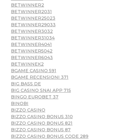
BETWINNER2
BETWINNER2031
BETWINNER25023
BETWINNER29033
BETWINNER3032
BETWINNER31034
BETWINNER4041
BETWINNER5042
BETWINNER6043
BETWINNEК2
BGAME CASINO 591
BGAME RECENSIONI 371
BIG BASS DE
BIG CASINO SNAI APP 715
BINGO EUROBET 37
BINOBI
BIZZO CASINO
BIZZO CASINO BONUS 310
BIZZO CASINO BONUS 821
BIZZO CASINO BONUS 87
BIZZO CASINO BONUS CODE 289