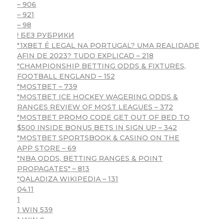
– 906
– 921
– 98
! БЕЗ РУБРИКИ
"1XBET É LEGAL NA PORTUGAL? UMA REALIDADE
AFIN DE 2023? TUDO EXPLICAD – 218
"CHAMPIONSHIP BETTING ODDS & FIXTURES,
FOOTBALL ENGLAND – 152
"MOSTBET – 739
"MOSTBET ICE HOCKEY WAGERING ODDS &
RANGES REVIEW OF MOST LEAGUES – 372
"MOSTBET PROMO CODE GET OUT OF BED TO
$500 INSIDE BONUS BETS IN SIGN UP – 342
"‎MOSTBET SPORTSBOOK & CASINO ON THE
APP STORE – 69
"NBA ODDS, BETTING RANGES & POINT
PROPAGATES" – 813
"QALADIZA WIKIPEDIA – 131
04.11
1
1 WIN 539