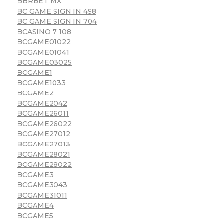
BBRBET MX
BC GAME SIGN IN 498
BC GAME SIGN IN 704
BCASINO 7 108
BCGAME01022
BCGAME01041
BCGAME03025
BCGAME1
BCGAME1033
BCGAME2
BCGAME2042
BCGAME26011
BCGAME26022
BCGAME27012
BCGAME27013
BCGAME28021
BCGAME28022
BCGAME3
BCGAME3043
BCGAME31011
BCGAME4
BCGAME5