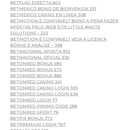
BETFLAG DIRETTA 602
BETMEXICO BONO DE BIENVENIDA 331
BETMEXICO CASINO EN LINEA 308
BETMOTION É CONFIÁVEL? BONO A PENA FAZER
APOSTAS PELO WEB SITE LITTLE WASTE
SOLUTIONS – 333
BETMOTION É CONFIÁVEL? VEJA A LICENÇA,
BÔNUS E ANÁLISE – 398
BETNACIONAL APOSTA 952
BETNACIONAL OFICIAL 535
BETONRED BONUS 580
BETONRED BONUS 672
BETONRED BONUS 886
BETONRED CASINO 341
BETONRED CASINO LOGIN 393
BETONRED CASINO LOGIN 636
BETONRED LOGIN 77
BETONRED PROMO CODE 288
BETONRED SPORT 76
BETPIX BONUS 272
BETPREMIUM LOGIN 767