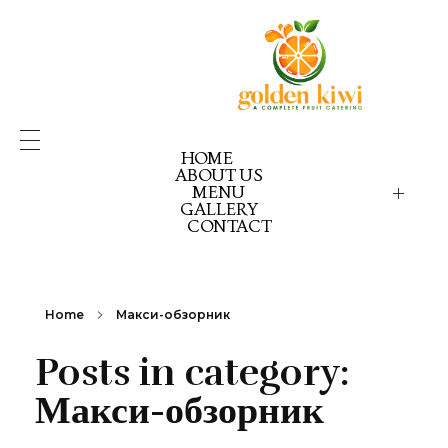
HOME
ABOUT US
MENU
GALLERY
GOLDEN KIWI MENU
GK PICK YOUR PACK
CONTACT
GK CELEBRATION GOLD
GK CELEBRATION EX
GK CELEBRATION RE
Home
Макси-обзорник
Posts in category:
Макси-обзорник