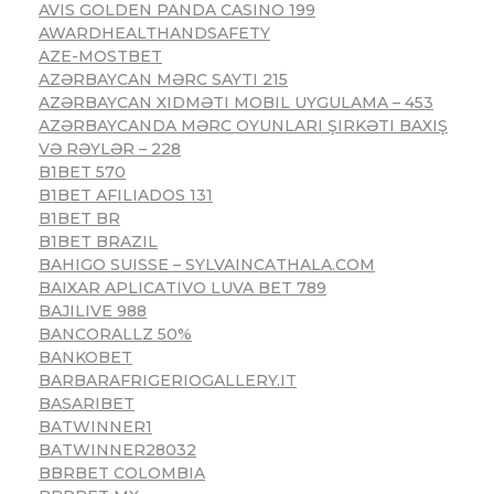
AVIS GOLDEN PANDA CASINO 199
AWARDHEALTHANDSAFETY
AZE-MOSTBET
AZƏRBAYCAN MƏRC SAYTI 215
AZƏRBAYCAN XIDMƏTI MOBIL UYGULAMA – 453
AZƏRBAYCANDA MƏRC OYUNLARI ŞIRKƏTI BAXIŞ
VƏ RƏYLƏR – 228
B1BET 570
B1BET AFILIADOS 131
B1BET BR
B1BET BRAZIL
BAHIGO SUISSE – SYLVAINCATHALA.COM
BAIXAR APLICATIVO LUVA BET 789
BAJILIVE 988
BANCORALLZ 50%
BANKOBET
BARBARAFRIGERIOGALLERY.IT
BASARIBET
BATWINNER1
BATWINNER28032
BBRBET COLOMBIA