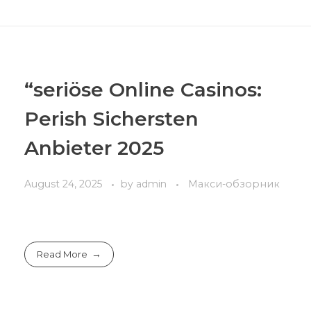
“seriöse Online Casinos:
Perish Sichersten
Anbieter 2025
August 24, 2025
by
admin
Макси-обзорник
Read More