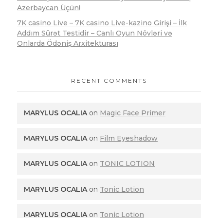
Azerbaycan Üçün!
7K casino Live – 7K casino Live-kazino Girişi – İlk
Addım Sürət Testidir – Canlı Oyun Növləri və
Onlarda Ödəniş Arxitekturası
RECENT COMMENTS
MARYLUS OCALIA
on
Magic Face Primer
MARYLUS OCALIA
on
Film Eyeshadow
MARYLUS OCALIA
on
TONIC LOTION
MARYLUS OCALIA
on
Tonic Lotion
MARYLUS OCALIA
on
Tonic Lotion