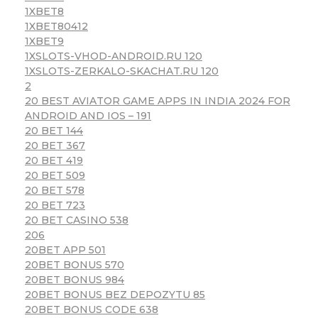
1XBET8
1XBET80412
1XBET9
1XSLOTS-VHOD-ANDROID.RU 120
1XSLOTS-ZERKALO-SKACHAT.RU 120
2
20 BEST AVIATOR GAME APPS IN INDIA 2024 FOR
ANDROID AND IOS – 191
20 BET 144
20 BET 367
20 BET 419
20 BET 509
20 BET 578
20 BET 723
20 BET CASINO 538
206
20BET APP 501
20BET BONUS 570
20BET BONUS 984
20BET BONUS BEZ DEPOZYTU 85
20BET BONUS CODE 638