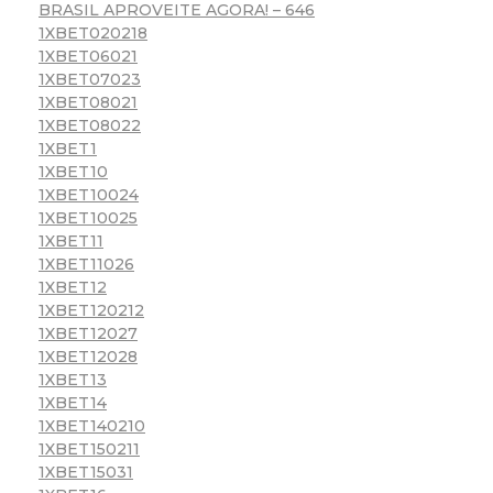
BRASIL APROVEITE AGORA! – 646
1XBET020218
1XBET06021
1XBET07023
1XBET08021
1XBET08022
1XBET1
1XBET10
1XBET10024
1XBET10025
1XBET11
1XBET11026
1XBET12
1XBET120212
1XBET12027
1XBET12028
1XBET13
1XBET14
1XBET140210
1XBET150211
1XBET15031