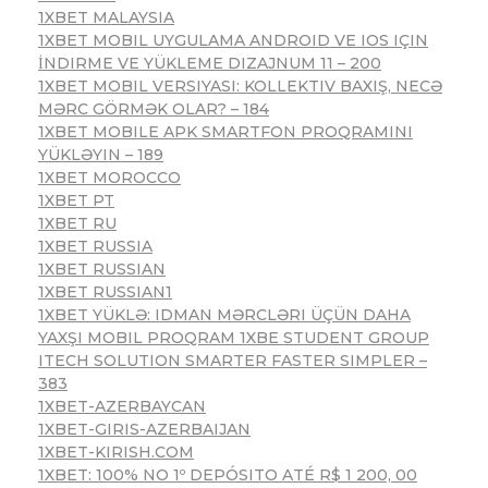
1XBET MALAYSIA
1XBET MOBIL UYGULAMA ANDROID VE IOS IÇIN
İNDIRME VE YÜKLEME DIZAJNUM 11 – 200
1XBET MOBIL VERSIYASI: KOLLEKTIV BAXIŞ, NECƏ
MƏRC GÖRMƏK OLAR? – 184
1XBET MOBILE APK SMARTFON PROQRAMINI
YÜKLƏYIN – 189
1XBET MOROCCO
1XBET PT
1XBET RU
1XBET RUSSIA
1XBET RUSSIAN
1XBET RUSSIAN1
1XBET YÜKLƏ: IDMAN MƏRCLƏRI ÜÇÜN DAHA
YAXŞI MOBIL PROQRAM 1XBE STUDENT GROUP
ITECH SOLUTION SMARTER FASTER SIMPLER –
383
1XBET-AZERBAYCAN
1XBET-GIRIS-AZERBAIJAN
1XBET-KIRISH.COM
1XBET: 100% NO 1º DEPÓSITO ATÉ R$ 1 200, 00