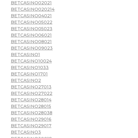
BETCASINO02021
BETCASINO020214
BETCASINO04021
BETCASINO05022
BETCASINO05023
BETCASINO06021
BETCASINO08021
BETCASINO09023
BETCASINO1
BETCASINO10024
BETCASINO1033
BETCASINO1701
BETCASINO2
BETCASINO27013
BETCASINO27022
BETCASINO28014
BETCASINO28015
BETCASINO28038
BETCASINO29016
BETCASINO29017
BETCASINO3