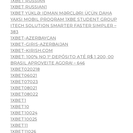
1XBET RUSSIAN
1XBET RUSSIAN1
1XBET YÜKLƏ: IDMAN MƏRCLƏRI ÜÇÜN DAHA
YAXŞI MOBIL PROQRAM 1XBE STUDENT GROUP
ITECH SOLUTION SMARTER FASTER SIMPLER –
383
1XBET-AZERBAYCAN
1XBET-GIRIS-AZERBAIJAN
1XBET-KIRISH.COM
1XBET: 100% NO 1º DEPÓSITO ATÉ R$ 1 200, 00
BRASIL APROVEITE AGORA! – 646
1XBET020218
1XBET06021
1XBET07023
1XBET08021
1XBET08022
1XBET1
1XBET10
1XBET10024
1XBET10025
1XBET11
1XBET11026