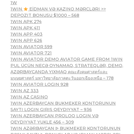
1W
1WIN
EİDMAN VƏ KAZINO MƏRCLƏRI >>
DEPOZIT BONUSU $1000 – 568
1WIN APK 274
1WIN APK 411
1WIN APP 403
1WIN APP 626
1WIN AVIATOR 599
1WIN AVIATOR 721
1WIN AVIATOR DEMO AVIATOR GAME FROM 1WIN
PUL ÜÇÜN NECƏ OYNAMAQ, STRATEQLƏR, DEMO,
AZƏRBAYCANDA YIXMAQ คณะสังคมศาสตร์และ
มนุษยศาสตร์ มหาวิทยาลัยภาคตะวันออกเฉียงเหนือ – 178
1WIN AVIATOR LOGIN 928
1WIN AZ 333
1WIN AZ CASINO
1WIN AZERBAYCAN BUKMEKER KONTORUNUN
SAYTI LOGIN GIRIŞ QEYDIYYAT – 936
1WIN AZERBAYCAN PROLOQ LOGIN VƏ
QEYDIYYAT YUKLE 456 – 309
1WIN AZƏRBAYCAN ᐉ BUKMEKER KONTORUNUN