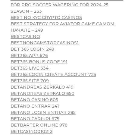
FOR PRO SOCCER WAGERING FOR 2024-25
SEASON – 233
BEST NO KYC CRYPTO CASINOS
BEST STRATEGY FOR AVIATOR GAME САМОМ
НАЧАЛЕ – 249
BESTCASINO
BESTNONGAMSTOPCASINOS1
BET 365 LOGIN 249
BET365 APP 676
BET365 BONUS CODE 191
BET365 LIVE 334
BET365 LOGIN CREATE ACCOUNT 725
BET365 SITE 709
BETANDREAS ZERKALO 419
BETANDREAS ZERKALO 650
BETANO CASINO 805
BETANO ENTRAR 241
BETANO LOGIN ENTRAR 285
BETANO PARIURI 675
BETBARTER ONLINE 978
BETCASINO010212