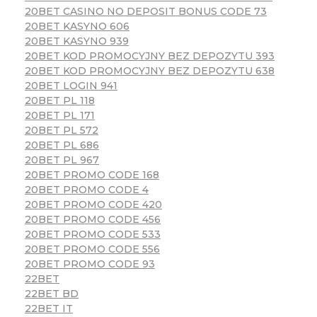
20BET CASINO NO DEPOSIT BONUS CODE 73
20BET KASYNO 606
20BET KASYNO 939
20BET KOD PROMOCYJNY BEZ DEPOZYTU 393
20BET KOD PROMOCYJNY BEZ DEPOZYTU 638
20BET LOGIN 941
20BET PL 118
20BET PL 171
20BET PL 572
20BET PL 686
20BET PL 967
20BET PROMO CODE 168
20BET PROMO CODE 4
20BET PROMO CODE 420
20BET PROMO CODE 456
20BET PROMO CODE 533
20BET PROMO CODE 556
20BET PROMO CODE 93
22BET
22BET BD
22BET IT