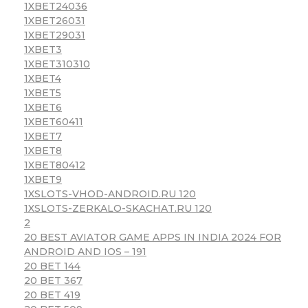
1XBET24036
1XBET26031
1XBET29031
1XBET3
1XBET310310
1XBET4
1XBET5
1XBET6
1XBET60411
1XBET7
1XBET8
1XBET80412
1XBET9
1XSLOTS-VHOD-ANDROID.RU 120
1XSLOTS-ZERKALO-SKACHAT.RU 120
2
20 BEST AVIATOR GAME APPS IN INDIA 2024 FOR
ANDROID AND IOS – 191
20 BET 144
20 BET 367
20 BET 419