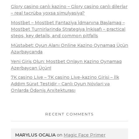
Glory casino canlı kazino – Glory casino canlı dilerlər
– real təcrübə yoxsa simulyasiya?
Mostbet – Mostbet Fantaziya İdmanına Başlamaq –
Mostbet Turnirlərində Strategiya İnkişafı – practical
steps, key details, and common pitfalls
Müstəbet: Oyun Alanı Online Kazino Oynamaq Üçün
Azərbaycanda
Yeni Giriş Olun: Mostbet Onlayn Kazino Oynamaq
Azerbaycan Üçün!
7K casino Live – 7K casino Live-kazino Girişi – İlk
Addım Sürət Testidir – Canlı Oyun Növləri və
Onlarda Ödəniş Arxitekturası
RECENT COMMENTS
MARYLUS OCALIA
on
Magic Face Primer