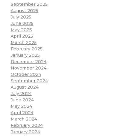
September 2025
August 2025
July 2025
June 2025
May 2025
April 2025
March 2025
February 2025
January 2025
December 2024
November 2024
October 2024
September 2024
August 2024
July 2024
June 2024
May 2024
April 2024
March 2024
February 2024
January 2024