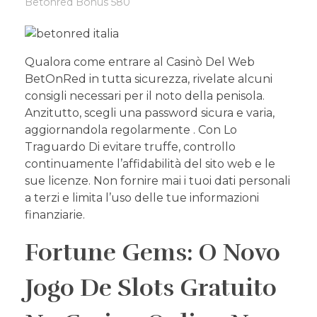
Betonred Bonus 580
Qualora come entrare al Casinò Del Web
BetOnRed in tutta sicurezza, rivelate alcuni
consigli necessari per il noto della penisola.
Anzitutto, scegli una password sicura e varia,
aggiornandola regolarmente . Con Lo
Traguardo Di evitare truffe, controllo
continuamente l’affidabilità del sito web e le
sue licenze. Non fornire mai i tuoi dati personali
a terzi e limita l’uso delle tue informazioni
finanziarie.
Fortune Gems: O Novo
Jogo De Slots Gratuito