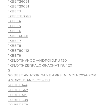
1XBET26031
1XBET29031
1XBET3
1XBET310310
1XBET4
1XBET5
1XBET6
1XBET60411
1XBET7
1XBET8
1XBET80412
1XBET9
1XSLOTS-VHOD-ANDROID.RU 120
1XSLOTS-ZERKALO-SKACHAT.RU 120
2
20 BEST AVIATOR GAME APPS IN INDIA 2024 FOR
ANDROID AND IOS – 191
20 BET 144
20 BET 367
20 BET 419
20 BET 509
20 BET 578