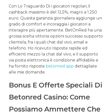
Con Lo Traguardo Di i giocatori regolari, il
cashback massimo è del 12,5%, magro a 1.250
euro. Questa garanzia giornaliera aggiunge un
grado di comfort e incoraggia i giocatori a
interagire più apertamente. BetOnRed ha una
grossa scelta vittoria opzioni successo supporto
clientela, fra i quali chat dal vivo, email e
telefono. Ho ricevuto risposte rapide ed
efficienti mezzo la chat dal vivo, e il supporto
via posta elettronica è condizione affidabile e
ha fornito risposte
betonred app
dettagliate
alle mie domande.
Bonus E Offerte Speciali Di
Betonred Casino: Come
Possiamo Ammettere Che