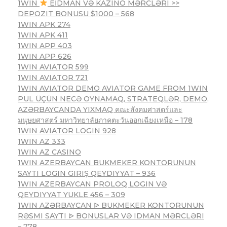
1WIN
EİDMAN VƏ KAZINO MƏRCLƏRI >>
DEPOZIT BONUSU $1000 – 568
1WIN APK 274
1WIN APK 411
1WIN APP 403
1WIN APP 626
1WIN AVIATOR 599
1WIN AVIATOR 721
1WIN AVIATOR DEMO AVIATOR GAME FROM 1WIN
PUL ÜÇÜN NECƏ OYNAMAQ, STRATEQLƏR, DEMO,
AZƏRBAYCANDA YIXMAQ คณะสังคมศาสตร์และ
มนุษยศาสตร์ มหาวิทยาลัยภาคตะวันออกเฉียงเหนือ – 178
1WIN AVIATOR LOGIN 928
1WIN AZ 333
1WIN AZ CASINO
1WIN AZERBAYCAN BUKMEKER KONTORUNUN
SAYTI LOGIN GIRIŞ QEYDIYYAT – 936
1WIN AZERBAYCAN PROLOQ LOGIN VƏ
QEYDIYYAT YUKLE 456 – 309
1WIN AZƏRBAYCAN ᐉ BUKMEKER KONTORUNUN
RƏSMI SAYTI ᐉ BONUSLAR VƏ IDMAN MƏRCLƏRI
– 778