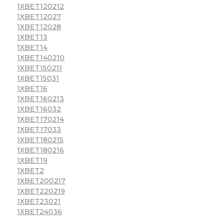
1XBET120212
1XBET12027
1XBET12028
1XBET13
1XBET14
1XBET140210
1XBET150211
1XBET15031
1XBET16
1XBET160213
1XBET16032
1XBET170214
1XBET17033
1XBET180215
1XBET180216
1XBET19
1XBET2
1XBET200217
1XBET220219
1XBET23021
1XBET24036