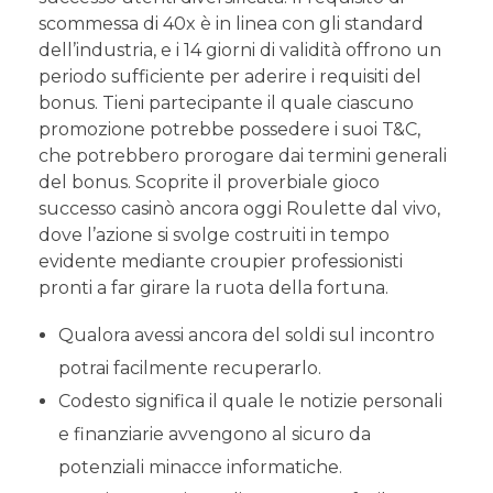
scommessa di 40x è in linea con gli standard
dell’industria, e i 14 giorni di validità offrono un
periodo sufficiente per aderire i requisiti del
bonus. Tieni partecipante il quale ciascuno
promozione potrebbe possedere i suoi T&C,
che potrebbero prorogare dai termini generali
del bonus. Scoprite il proverbiale gioco
successo casinò ancora oggi Roulette dal vivo,
dove l’azione si svolge costruiti in tempo
evidente mediante croupier professionisti
pronti a far girare la ruota della fortuna.
Qualora avessi ancora del soldi sul incontro
potrai facilmente recuperarlo.
Codesto significa il quale le notizie personali
e finanziarie avvengono al sicuro da
potenziali minacce informatiche.