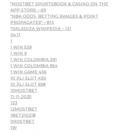
"‎MOSTBET SPORTSBOOK & CASINO ON THE
APP STORE – 69
"NBA ODDS, BETTING RANGES & POINT
PROPAGATES" – 813
"QALADIZA WIKIPEDIA – 131
04.11
1
1 WIN 539
1 WIN 9
1 WIN COLOMBIA 391
1 WIN COLOMBIA 954
1 WIN GAME 436
10 JILI SLOT 430
10 JILI SLOT 658
10MOSTBET
11-11-2025
123
12MOSTBET
1BET210218
1MOSTBET
1W