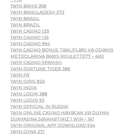
1WIN BAHIS 958
1WIN BANGLADESH 372
1WIN BRASIL
1WIN BRAZIL
1WIN CASINO 129
1WIN CASINO 135
1WIN CASINO 994
1WIN CASINO BONUS TƏKLIFLƏRI VƏ ÖDƏNIŞ
METODLARINA BAXIŞ ROULETTE77 – 400
1WIN CASINO SPANISH
1WIN FORTUNE TIGER 386
1WIN FR
1WIN GIRIS 824
1WIN INDIA
1WIN LOGIN 388
1WIN LOGIN 93
1WIN OFFICIAL IN RUSSIA
1WIN ONLINE CASINO HƏYƏCAN VƏ DUYMA
DÜNYASINA SƏYAHƏTINIZ 1 WIN – 161
1WIN ORIGINAL APP DOWNLOAD 534
1WIN OYNA 371