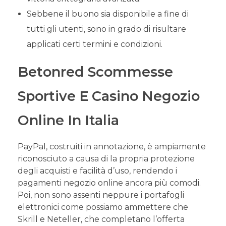
Sebbene il buono sia disponibile a fine di
tutti gli utenti, sono in grado di risultare
applicati certi termini e condizioni.
Betonred Scommesse
Sportive E Casino Negozio
Online In Italia
PayPal, costruiti in annotazione, è ampiamente
riconosciuto a causa di la propria protezione
degli acquisti e facilità d’uso, rendendo i
pagamenti negozio online ancora più comodi.
Poi, non sono assenti neppure i portafogli
elettronici come possiamo ammettere che
Skrill e Neteller, che completano l’offerta