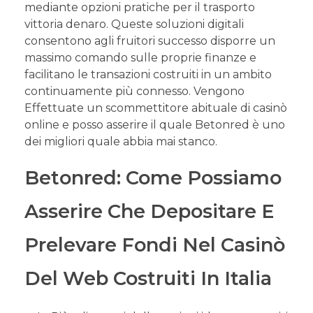
mediante opzioni pratiche per il trasporto
vittoria denaro. Queste soluzioni digitali
consentono agli fruitori successo disporre un
massimo comando sulle proprie finanze e
facilitano le transazioni costruiti in un ambito
continuamente più connesso. Vengono
Effettuate un scommettitore abituale di casinò
online e posso asserire il quale Betonred è uno
dei migliori quale abbia mai stanco.
Betonred: Come Possiamo
Asserire Che Depositare E
Prelevare Fondi Nel Casinò
Del Web Costruiti In Italia