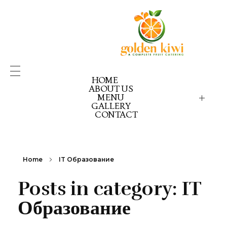
HOME
ABOUT US
MENU
GALLERY
GOLDEN KIWI MENU
GK PICK YOUR PACK
CONTACT
GK CELEBRATION GOLD
GK CELEBRATION EX
GK CELEBRATION RE
Home
IT Образование
Posts in category: IT
Образование