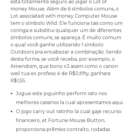
está totalmente seguro ao jogar o Lot of
money Mouse. Além de 6 símbolos comuns, o
Lot associated with money Computer Mouse
tem o símbolo Wild. Ele funciona tais como um
coringa e substitui qualquer um de diferentes
símbolos comuns, se apareça. É muito comum
o qual você ganhe utilizando 1 símbolo
Outdoors pra encabezar a combinação. Sendo
desta forma, se você receba, por exemplo, o
Amendoim, que bono x3 assim como o canon
weil tua ex profeso é de R$0,fifty, ganhara
R$1,55.
Jogue este joguinho perform rato nos
melhores cassinos la cual apresentamos aqui.
O jogo carry out ratinho la cual gaje recurso
financeiro, et Fortune Mouse Button,
proporciona prêmios contralto, rodadas