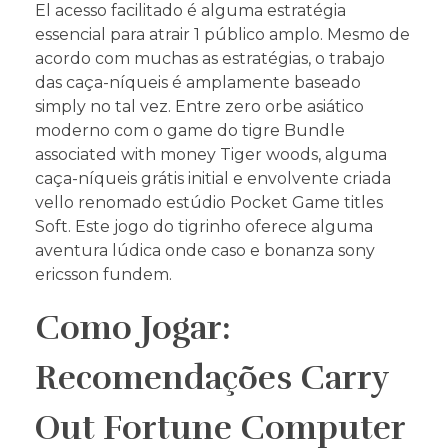
El acesso facilitado é alguma estratégia
essencial para atrair 1 público amplo. Mesmo de
acordo com muchas as estratégias, o trabajo
das caça-níqueis é amplamente baseado
simply no tal vez. Entre zero orbe asiático
moderno com o game do tigre Bundle
associated with money Tiger woods, alguma
caça-níqueis grátis initial e envolvente criada
vello renomado estúdio Pocket Game titles
Soft. Este jogo do tigrinho oferece alguma
aventura lúdica onde caso e bonanza sony
ericsson fundem.
Como Jogar:
Recomendações Carry
Out Fortune Computer