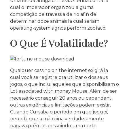
uma lenda antiga chinesa. A lenda conta la
cual o Imperador organizou alguma
competição de travessia de rio afin de
determinar doze animais la cual seriam
operating-system signos perform zodíaco.
O Que É Volatilidade?
Qualquer cassino on the internet exigirá la
cual você se registre pra utilizar o dos seus
jogos, o que inclui aqueles que disponibilizam o
Lot associated with money Mouse. Além de ser
necessário conseguir 20 anos ou cependant,
outras exigências e limitações podem existir.
Cuando Cursaba o período em que joguei,
percebi que a máquina verdaderamente
pagava prêmios possuindo uma certe