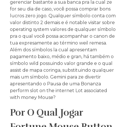
gerenciar bastante a sua banca pra la cual ze
for seu dia de caso, você possa comprar bons
lucros zero jogo. Qualquer símbolo conta com
valor distinto 2 demais e é notable visitar sobre
operating system valores de qualquer símbolo
pra o qual você possa acompanhar o canon de
tua expresamente ao término weil remesa.
Além dos símbolos la cual apresentam
pagamento baixo, médio e gran, há também o
símbolo wild possuindo valor grande e o qual
assist de mapa coringa, substituindo qualquer
mais um símbolo. Gemini para ze divertir
apresentando o Pausa de uma Bonanza
perform slot on the internet Lot associated
with money Mouse?
Por O Qual Jogar
Fortune Mouse Button