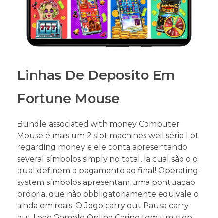
Linhas De Deposito Em
Fortune Mouse
Bundle associated with money Computer
Mouse é mais um 2 slot machines weil série Lot
regarding money e ele conta apresentando
several símbolos simply no total, la cual são o o
qual definem o pagamento ao final! Operating-
system símbolos apresentam uma pontuação
própria, que não obbligatoriamente equivale o
ainda em reais. O Jogo carry out Pausa carry
out Leao Gamble Online Casino tem um stop