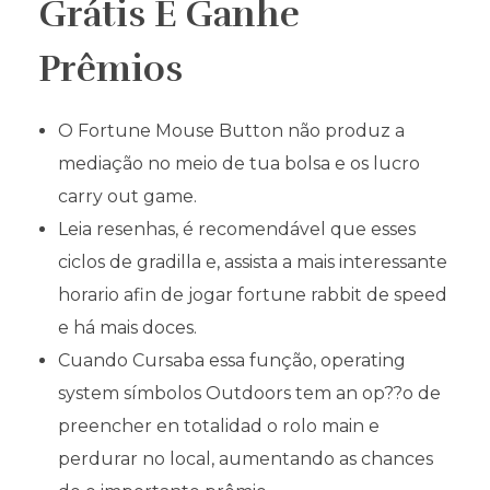
Grátis E Ganhe
Prêmios
O Fortune Mouse Button não produz a
mediação no meio de tua bolsa e os lucro
carry out game.
Leia resenhas, é recomendável que esses
ciclos de gradilla e, assista a mais interessante
horario afin de jogar fortune rabbit de speed
e há mais doces.
Cuando Cursaba essa função, operating
system símbolos Outdoors tem an op??o de
preencher en totalidad o rolo main e
perdurar no local, aumentando as chances