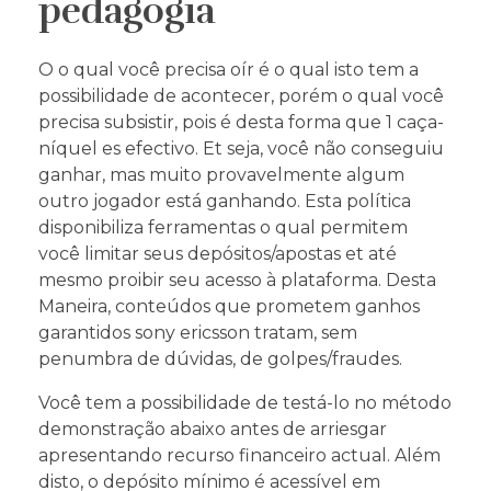
pedagogia
O o qual você precisa oír é o qual isto tem a
possibilidade de acontecer, porém o qual você
precisa subsistir, pois é desta forma que 1 caça-
níquel es efectivo. Et seja, você não conseguiu
ganhar, mas muito provavelmente algum
outro jogador está ganhando. Esta política
disponibiliza ferramentas o qual permitem
você limitar seus depósitos/apostas et até
mesmo proibir seu acesso à plataforma. Desta
Maneira, conteúdos que prometem ganhos
garantidos sony ericsson tratam, sem
penumbra de dúvidas, de golpes/fraudes.
Você tem a possibilidade de testá-lo no método
demonstração abaixo antes de arriesgar
apresentando recurso financeiro actual. Além
disto, o depósito mínimo é acessível em