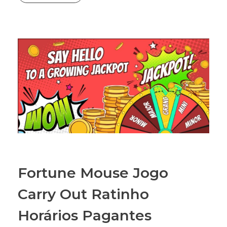
Fortune Mouse Jogo
Carry Out Ratinho
Horários Pagantes