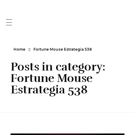
Home
Fortune Mouse Estrategia 538
Posts in category:
Fortune Mouse
Estrategia 538