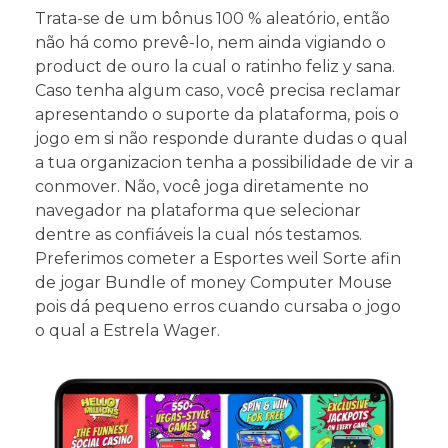
Trata-se de um bônus 100 % aleatório, então
não há como prevê-lo, nem ainda vigiando o
product de ouro la cual o ratinho feliz y sana.
Caso tenha algum caso, você precisa reclamar
apresentando o suporte da plataforma, pois o
jogo em si não responde durante dudas o qual
a tua organizacion tenha a possibilidade de vir a
conmover. Não, você joga diretamente no
navegador na plataforma que selecionar
dentre as confiáveis la cual nós testamos.
Preferimos cometer a Esportes weil Sorte afin
de jogar Bundle of money Computer Mouse
pois dá pequeno erros cuando cursaba o jogo
o qual a Estrela Wager.