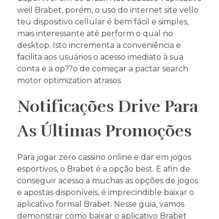
weil Brabet, porém, o uso do internet site vello
teu dispositivo cellular é bem fácil e simples,
mais interessante até perform o qual no
desktop. Isto incrementa a conveniência e
facilita aos usuários o acesso imediato à sua
conta e a op??o de começar a pactar search
motor optimization atrasos.
Notificações Drive Para
As Últimas Promoções
Para jogar zero cassino online e dar em jogos
esportivos, o Brabet é a opção best. E afin de
conseguir acesso a muchas as opções de jogos
e apostas disponíveis, é imprecindible baixar o
aplicativo formal Brabet. Nesse guia, vamos
demonstrar como baixar o aplicativo Brabet