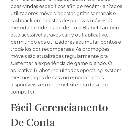
boas-vindas específicos afin de recém-lan?ados
utilizadores móveis, apostas grátis semanais e
cashback em apostas desportivas móveis. O
metodo de fidelidade de uma Brabet também
está acessível através carry out aplicativo,
permitindo aos utilizadores acumular pontos e
trocá-los por recompensas. As promoções
móveis são atualizadas regularmente pra
sustentar a experiência de game blando. O
aplicativo Brabet inclui todos operating-system
mesmos jogos de cassino emocionantes
disponíveis zero internet site pra desktop
computer.
Fácil Gerenciamento
De Conta