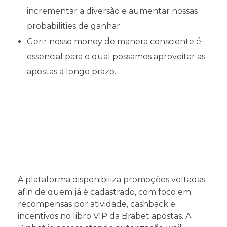
incrementar a diversão e aumentar nossas
probabilities de ganhar.
Gerir nosso money de manera consciente é
essencial para o qual possamos aproveitar as
apostas a longo prazo.
A plataforma disponibiliza promoções voltadas
afin de quem já é cadastrado, com foco em
recompensas por atividade, cashback e
incentivos no libro VIP da Brabet apostas. A