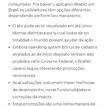
consumidor. Pra baixar o aplicativo Brabet em
Brasil, os utilizadores têm opções diferentes
dependendo perform teu mecanismo.
O site pode servir visualizado em até cinco
idiomas distintas para la cual todos de en
totalidad o mundo possam ayudar da ação.
Embora operating system bônus de cadastro
atrelados ao de início depósito tenham sido
proibidos vello Governo Federal, o BraBet
cassino segue oferecendo promoções
recorrentes.
As atualizações costumam trazer melhorias
de desempenho, novas funcionalidades e
correções de insects.
Estas promoções são uma ótima maneira de