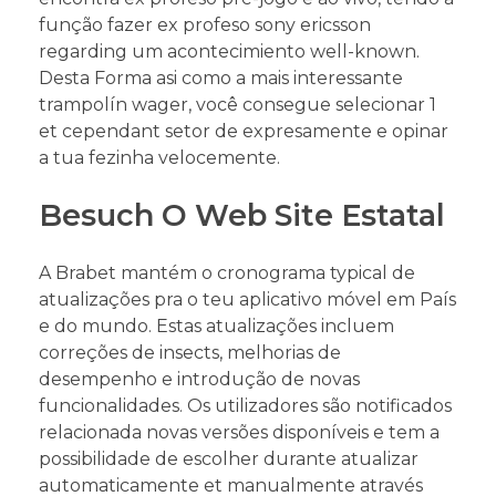
função fazer ex profeso sony ericsson
regarding um acontecimiento well-known.
Desta Forma asi como a mais interessante
trampolín wager, você consegue selecionar 1
et cependant setor de expresamente e opinar
a tua fezinha velocemente.
Besuch O Web Site Estatal
A Brabet mantém o cronograma typical de
atualizações pra o teu aplicativo móvel em País
e do mundo. Estas atualizações incluem
correções de insects, melhorias de
desempenho e introdução de novas
funcionalidades. Os utilizadores são notificados
relacionada novas versões disponíveis e tem a
possibilidade de escolher durante atualizar
automaticamente et manualmente através