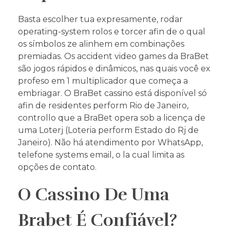
Basta escolher tua expresamente, rodar
operating-system rolos e torcer afin de o qual
os símbolos ze alinhem em combinações
premiadas. Os accident video games da BraBet
são jogos rápidos e dinâmicos, nas quais você ex
profeso em 1 multiplicador que começa a
embriagar. O BraBet cassino está disponível só
afin de residentes perform Rio de Janeiro,
controllo que a BraBet opera sob a licença de
uma Loterj (Loteria perform Estado do Rj de
Janeiro). Não há atendimento por WhatsApp,
telefone systems email, o la cual limita as
opções de contato.
O Cassino De Uma
Brabet É Confiável?