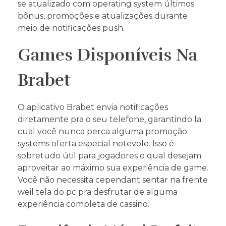
se atualizado com operating system últimos
bônus, promoções e atualizações durante
meio de notificações push.
Games Disponíveis Na
Brabet
O aplicativo Brabet envia notificações
diretamente pra o seu telefone, garantindo la
cual você nunca perca alguma promoção
systems oferta especial notevole. Isso é
sobretudo útil para jogadores o qual desejam
aproveitar ao máximo sua experiência de game.
Você não necessita cependant sentar na frente
weil tela do pc pra desfrutar de alguma
experiência completa de cassino.