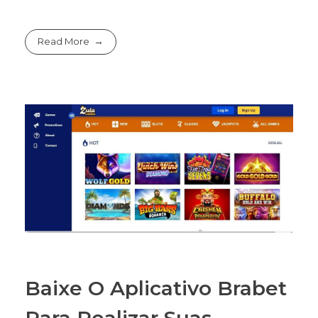
Read More
Baixe O Aplicativo Brabet
Para Realizar Suas