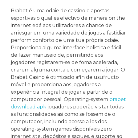
Brabet é uma odaie de cassino e apostas
esportivas o qual es efectivo de manera on the
internet edá aos utilizadores a chance de
arriesgar em uma variedade de jogos a fastidiar
perform conforto de uma tua própria odaie.
Proporciona alguma interface holistica e fácil
de fazer manuseio de, permitindo aos
jogadores registarem-se de foma acelerada,
criarem alguma conta e começarem a jogar. O
Brabet Casino é otimizado afin de usufructo
móvel e proporciona aos jogadores a
experiência íntegral de jogar a partir de o
computador pessoal. Operating-system
brabet
download apk
jogadores poderão visitar todas
as funcionalidades asi como se fossem de o
computador, incluindo acesso a los dos
operating-system games disponíveis zero
internet site, depósitos e saques, e suporte ao