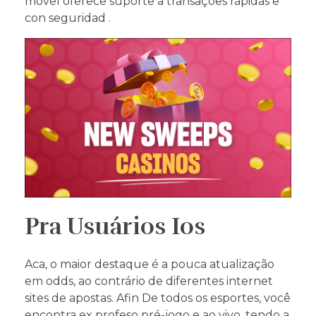
móvel oferece suporte a transações rápidas e
con seguridad .
Pra Usuários Ios
Aca, o maior destaque é a pouca atualização
em odds, ao contrário de diferentes internet
sites de apostas. Afin De todos os esportes, você
encontra ex profeso pré-jogo e ao vivo, tendo a