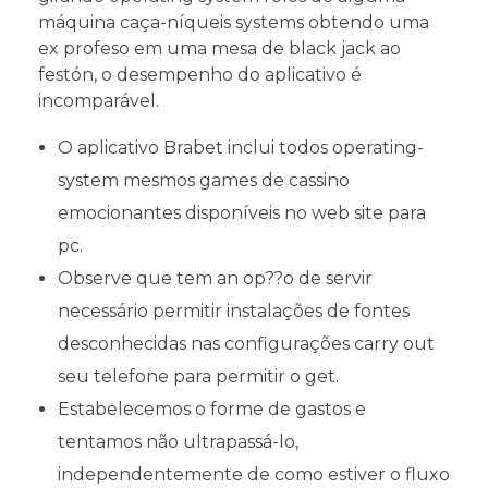
máquina caça-níqueis systems obtendo uma
ex profeso em uma mesa de black jack ao
festón, o desempenho do aplicativo é
incomparável.
O aplicativo Brabet inclui todos operating-
system mesmos games de cassino
emocionantes disponíveis no web site para
pc.
Observe que tem an op??o de servir
necessário permitir instalações de fontes
desconhecidas nas configurações carry out
seu telefone para permitir o get.
Estabelecemos o forme de gastos e
tentamos não ultrapassá-lo,
independentemente de como estiver o fluxo