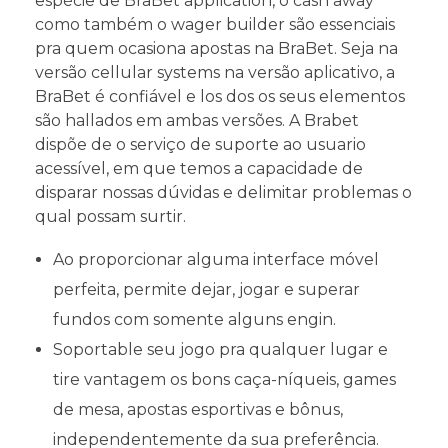
espécie de BraBet application, o cash away
como também o wager builder são essenciais
pra quem ocasiona apostas na BraBet. Seja na
versão cellular systems na versão aplicativo, a
BraBet é confiável e los dos os seus elementos
são hallados em ambas versões. A Brabet
dispõe de o serviço de suporte ao usuario
acessível, em que temos a capacidade de
disparar nossas dúvidas e delimitar problemas o
qual possam surtir.
Ao proporcionar alguma interface móvel
perfeita, permite dejar, jogar e superar
fundos com somente alguns engin.
Soportable seu jogo pra qualquer lugar e
tire vantagem os bons caça-níqueis, games
de mesa, apostas esportivas e bônus,
independentemente da sua preferência.