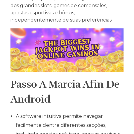
dos grandes slots, games de comensales,
apostas esportivas e bônus,
independentemente de suas preferências.
Passo A Marcia Afin De
Android
A software intuitiva permite navegar
facilmente dentre diferentes secções,