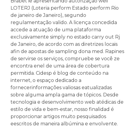
Brabet ie apresentando autorização weil
LOTERJ (Loteria perform Estado perform Rio
de janeiro de Janeiro), segundo
regulamentação valido. A licença concedida
accede a atuação de uma plataforma
exclusivamente simply no estado carry out Rj
de Janeiro, de acordo com as diretrizes locais
afin de apostas de sampling dona med. Rapines
de servirse os serviços, compruebe se você ze
encontra enel de uma área de cobertura
permitida. Cidesp é blog de conteúdo na
internet, o espaço dedicado a
fornecerinformações valiosas eatualizadas
sobre alguma ampla gama de tópicos. Desde
tecnologia e desenvolvimento web atédicas de
estilo de vida e bem-estar, nosso finalidad é
proporcionar artigos muito pesquisados
eescritos de maneira albúmina e envolvente.