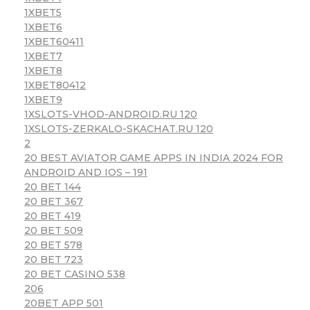
1XBET5
1XBET6
1XBET60411
1XBET7
1XBET8
1XBET80412
1XBET9
1XSLOTS-VHOD-ANDROID.RU 120
1XSLOTS-ZERKALO-SKACHAT.RU 120
2
20 BEST AVIATOR GAME APPS IN INDIA 2024 FOR
ANDROID AND IOS – 191
20 BET 144
20 BET 367
20 BET 419
20 BET 509
20 BET 578
20 BET 723
20 BET CASINO 538
206
20BET APP 501