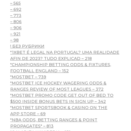
– 565
– 692
– 773
– 806
– 906
– 921
– 98
! БЕЗ РУБРИКИ
"1XBET É LEGAL NA PORTUGAL? UMA REALIDADE
AFIN DE 2023? TUDO EXPLICAD – 218
"CHAMPIONSHIP BETTING ODDS & FIXTURES,
FOOTBALL ENGLAND – 152
"MOSTBET – 739
"MOSTBET ICE HOCKEY WAGERING ODDS &
RANGES REVIEW OF MOST LEAGUES – 372
"MOSTBET PROMO CODE GET OUT OF BED TO
$500 INSIDE BONUS BETS IN SIGN UP – 342
"‎MOSTBET SPORTSBOOK & CASINO ON THE
APP STORE – 69
"NBA ODDS, BETTING RANGES & POINT
PROPAGATES" – 813