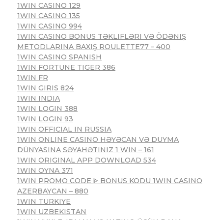
1WIN CASINO 129
1WIN CASINO 135
1WIN CASINO 994
1WIN CASINO BONUS TƏKLIFLƏRI VƏ ÖDƏNIŞ
METODLARINA BAXIŞ ROULETTE77 – 400
1WIN CASINO SPANISH
1WIN FORTUNE TIGER 386
1WIN FR
1WIN GIRIS 824
1WIN INDIA
1WIN LOGIN 388
1WIN LOGIN 93
1WIN OFFICIAL IN RUSSIA
1WIN ONLINE CASINO HƏYƏCAN VƏ DUYMA
DÜNYASINA SƏYAHƏTINIZ 1 WIN – 161
1WIN ORIGINAL APP DOWNLOAD 534
1WIN OYNA 371
1WIN PROMO CODE ᐈ BONUS KODU 1WIN CASINO
AZERBAYCAN – 880
1WIN TURKIYE
1WIN UZBEKISTAN