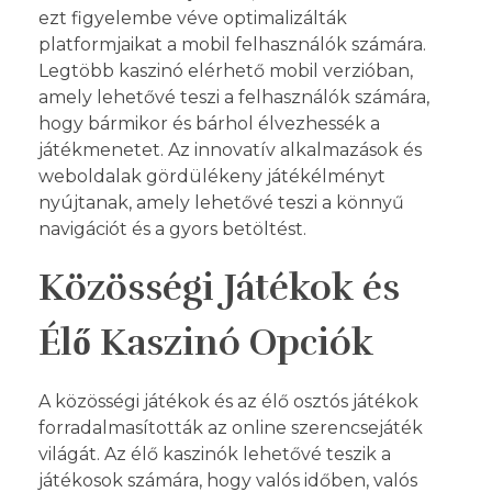
ezt figyelembe véve optimalizálták
platformjaikat a mobil felhasználók számára.
Legtöbb kaszinó elérhető mobil verzióban,
amely lehetővé teszi a felhasználók számára,
hogy bármikor és bárhol élvezhessék a
játékmenetet. Az innovatív alkalmazások és
weboldalak gördülékeny játékélményt
nyújtanak, amely lehetővé teszi a könnyű
navigációt és a gyors betöltést.
Közösségi Játékok és
Élő Kaszinó Opciók
A közösségi játékok és az élő osztós játékok
forradalmasították az online szerencsejáték
világát. Az élő kaszinók lehetővé teszik a
játékosok számára, hogy valós időben, valós