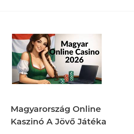
Magyarország Online
Kaszinó A Jövő Játéka