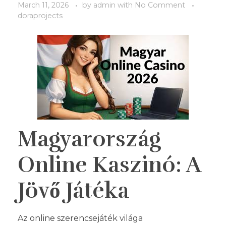
March 11, 2026
by
admin
with
No Comment
doraprojects
Magyarország
Online Kaszinó: A
Jövő Játéka
Az online szerencsejáték világa