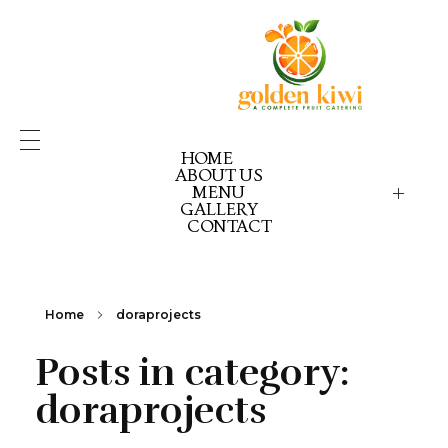
HOME
ABOUT US
MENU
GALLERY
GOLDEN KIWI MENU
GK PICK YOUR PACK
CONTACT
GK CELEBRATION GOLD
GK CELEBRATION EX
GK CELEBRATION RE
Home
doraprojects
Posts in category:
doraprojects