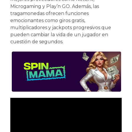
Microgaming y Play’n GO. Además, las
tragamonedas ofrecen funciones
emocionantes como giros gratis,
multiplicadores y jackpots progresivos que
pueden cambiar la vida de un jugador en
cuestión de segundos.