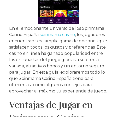
En el emocionante universo de los Spinmama
Casino España
spinmama casino
, los jugadores
encuentran una amplia gama de opciones que
satisfacen todos los gustos y preferencias. Este
casino en línea ha ganado popularidad entre
los entusiastas del juego gracias a su oferta
variada, atractivos bonos y un entorno seguro
para jugar. En esta guía, exploraremos todo lo
que Spinmama Casino España tiene para
ofrecer, así como algunos consejos para
aprovechar al máximo tu experiencia de juego.
Ventajas de Jugar en