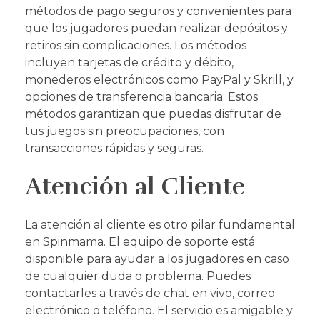
métodos de pago seguros y convenientes para
que los jugadores puedan realizar depósitos y
retiros sin complicaciones. Los métodos
incluyen tarjetas de crédito y débito,
monederos electrónicos como PayPal y Skrill, y
opciones de transferencia bancaria. Estos
métodos garantizan que puedas disfrutar de
tus juegos sin preocupaciones, con
transacciones rápidas y seguras.
Atención al Cliente
La atención al cliente es otro pilar fundamental
en Spinmama. El equipo de soporte está
disponible para ayudar a los jugadores en caso
de cualquier duda o problema. Puedes
contactarles a través de chat en vivo, correo
electrónico o teléfono. El servicio es amigable y