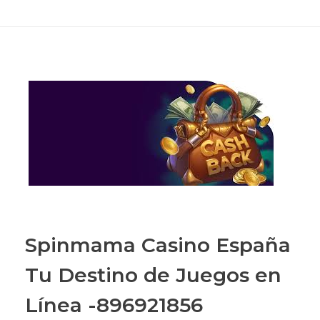
Spinmama Casino España
Tu Destino de Juegos en
Línea -896921856