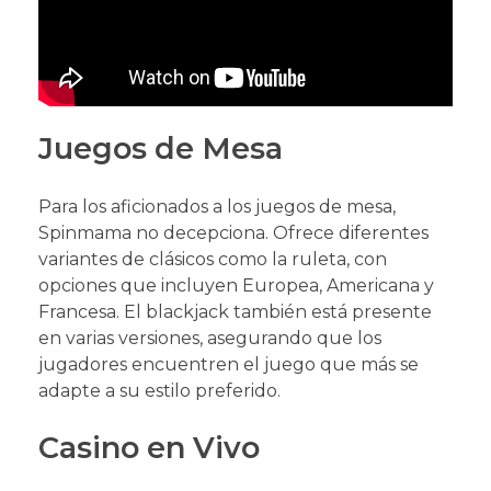
Juegos de Mesa
Para los aficionados a los juegos de mesa,
Spinmama no decepciona. Ofrece diferentes
variantes de clásicos como la ruleta, con
opciones que incluyen Europea, Americana y
Francesa. El blackjack también está presente
en varias versiones, asegurando que los
jugadores encuentren el juego que más se
adapte a su estilo preferido.
Casino en Vivo