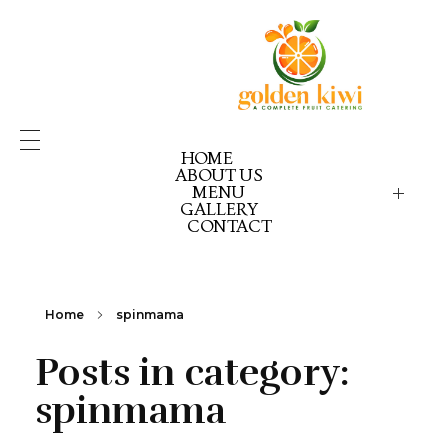
HOME
ABOUT US
MENU
GALLERY
GOLDEN KIWI MENU
GK PICK YOUR PACK
CONTACT
GK CELEBRATION GOLD
GK CELEBRATION EX
GK CELEBRATION RE
Home
spinmama
Posts in category:
spinmama