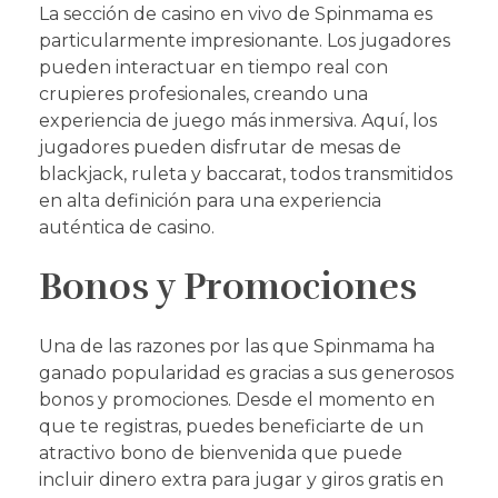
La sección de casino en vivo de Spinmama es
particularmente impresionante. Los jugadores
pueden interactuar en tiempo real con
crupieres profesionales, creando una
experiencia de juego más inmersiva. Aquí, los
jugadores pueden disfrutar de mesas de
blackjack, ruleta y baccarat, todos transmitidos
en alta definición para una experiencia
auténtica de casino.
Bonos y Promociones
Una de las razones por las que Spinmama ha
ganado popularidad es gracias a sus generosos
bonos y promociones. Desde el momento en
que te registras, puedes beneficiarte de un
atractivo bono de bienvenida que puede
incluir dinero extra para jugar y giros gratis en