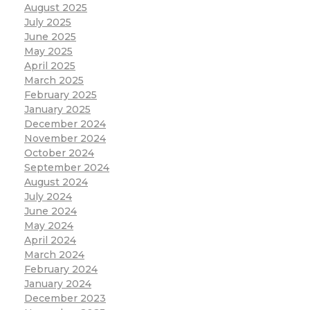
August 2025
July 2025
June 2025
May 2025
April 2025
March 2025
February 2025
January 2025
December 2024
November 2024
October 2024
September 2024
August 2024
July 2024
June 2024
May 2024
April 2024
March 2024
February 2024
January 2024
December 2023