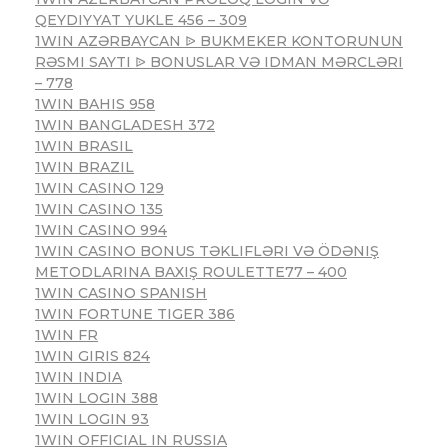
QEYDIYYAT YUKLE 456 – 309
1WIN AZƏRBAYCAN ᐉ BUKMEKER KONTORUNUN
RƏSMI SAYTI ᐉ BONUSLAR VƏ IDMAN MƏRCLƏRI
– 778
1WIN BAHIS 958
1WIN BANGLADESH 372
1WIN BRASIL
1WIN BRAZIL
1WIN CASINO 129
1WIN CASINO 135
1WIN CASINO 994
1WIN CASINO BONUS TƏKLIFLƏRI VƏ ÖDƏNIŞ
METODLARINA BAXIŞ ROULETTE77 – 400
1WIN CASINO SPANISH
1WIN FORTUNE TIGER 386
1WIN FR
1WIN GIRIS 824
1WIN INDIA
1WIN LOGIN 388
1WIN LOGIN 93
1WIN OFFICIAL IN RUSSIA