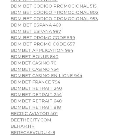
BDM BET CODIGO PROMOCIONAL 515
BDM BET CODIGO PROMOCIONAL 802
BDM BET CODIGO PROMOCIONAL 953
BDM BET ESPANA 469
BDM BET ESPANA 997
BDM BET PROMO CODE 599
BDM BET PROMO CODE 657
BDMBET APPLICATION 994
BDMBET BONUS 840
BDMBET CASINO 70
BDMBET CASINO 754
BDMBET CASINO EN LIGNE 944
BDMBET FRANCE 794
BDMBET RETRAIT 240
BDMBET RETRAIT 244
BDMBET RETRAIT 648
BDMBET RETRAIT 818
BECRIC AVIATOR 401
BEETHECITY.COM
BEHAR.HR
BEREGAEVO.RU 4-8