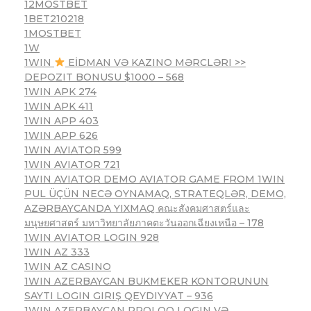
12MOSTBET
1BET210218
1MOSTBET
1W
1WIN
EİDMAN VƏ KAZINO MƏRCLƏRI >>
DEPOZIT BONUSU $1000 – 568
1WIN APK 274
1WIN APK 411
1WIN APP 403
1WIN APP 626
1WIN AVIATOR 599
1WIN AVIATOR 721
1WIN AVIATOR DEMO AVIATOR GAME FROM 1WIN
PUL ÜÇÜN NECƏ OYNAMAQ, STRATEQLƏR, DEMO,
AZƏRBAYCANDA YIXMAQ คณะสังคมศาสตร์และ
มนุษยศาสตร์ มหาวิทยาลัยภาคตะวันออกเฉียงเหนือ – 178
1WIN AVIATOR LOGIN 928
1WIN AZ 333
1WIN AZ CASINO
1WIN AZERBAYCAN BUKMEKER KONTORUNUN
SAYTI LOGIN GIRIŞ QEYDIYYAT – 936
1WIN AZERBAYCAN PROLOQ LOGIN VƏ