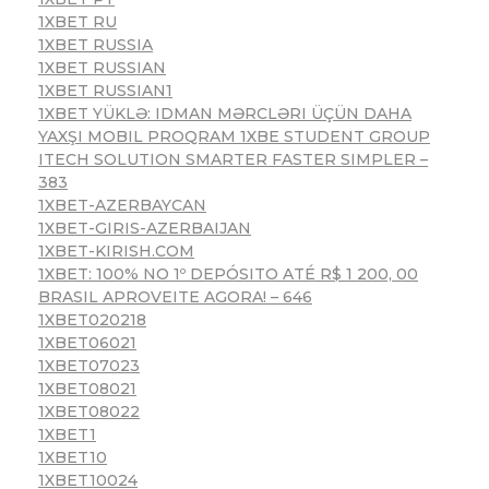
1XBET RU
1XBET RUSSIA
1XBET RUSSIAN
1XBET RUSSIAN1
1XBET YÜKLƏ: IDMAN MƏRCLƏRI ÜÇÜN DAHA
YAXŞI MOBIL PROQRAM 1XBE STUDENT GROUP
ITECH SOLUTION SMARTER FASTER SIMPLER –
383
1XBET-AZERBAYCAN
1XBET-GIRIS-AZERBAIJAN
1XBET-KIRISH.COM
1XBET: 100% NO 1º DEPÓSITO ATÉ R$ 1 200, 00
BRASIL APROVEITE AGORA! – 646
1XBET020218
1XBET06021
1XBET07023
1XBET08021
1XBET08022
1XBET1
1XBET10
1XBET10024