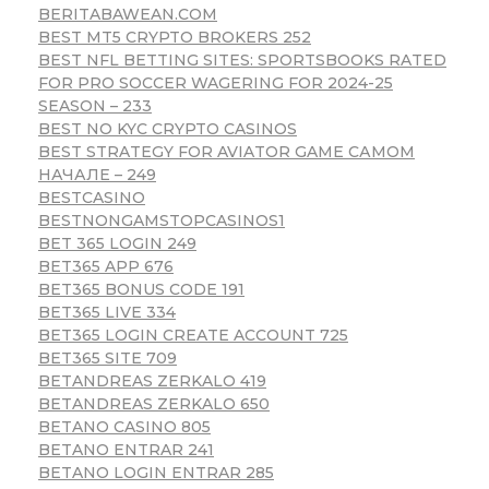
BERITABAWEAN.COM
BEST MT5 CRYPTO BROKERS 252
BEST NFL BETTING SITES: SPORTSBOOKS RATED
FOR PRO SOCCER WAGERING FOR 2024-25
SEASON – 233
BEST NO KYC CRYPTO CASINOS
BEST STRATEGY FOR AVIATOR GAME САМОМ
НАЧАЛЕ – 249
BESTCASINO
BESTNONGAMSTOPCASINOS1
BET 365 LOGIN 249
BET365 APP 676
BET365 BONUS CODE 191
BET365 LIVE 334
BET365 LOGIN CREATE ACCOUNT 725
BET365 SITE 709
BETANDREAS ZERKALO 419
BETANDREAS ZERKALO 650
BETANO CASINO 805
BETANO ENTRAR 241
BETANO LOGIN ENTRAR 285