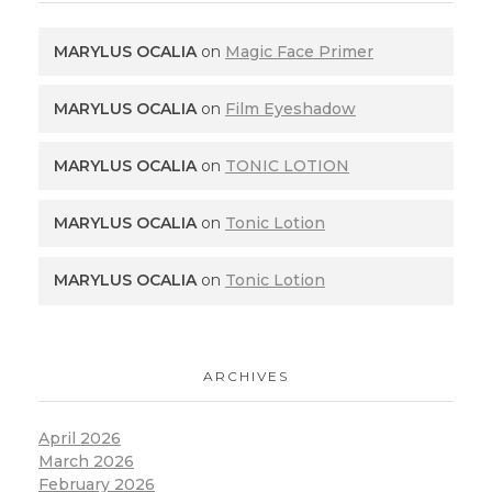
MARYLUS OCALIA
on
Magic Face Primer
MARYLUS OCALIA
on
Film Eyeshadow
MARYLUS OCALIA
on
TONIC LOTION
MARYLUS OCALIA
on
Tonic Lotion
MARYLUS OCALIA
on
Tonic Lotion
ARCHIVES
April 2026
March 2026
February 2026