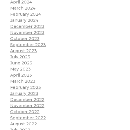
April 2024
March 2024
February 2024
January 2024
December 2023
November 2023
October 2023
September 2023
August 2023
July 2023
June 2023
May 2023
April 2023
March 2023
February 2023
January 2023
December 2022
November 2022
October 2022
September 2022
August 2022
July 2022