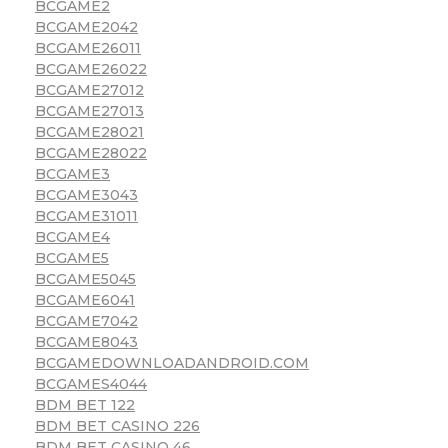
BCGAME2
BCGAME2042
BCGAME26011
BCGAME26022
BCGAME27012
BCGAME27013
BCGAME28021
BCGAME28022
BCGAME3
BCGAME3043
BCGAME31011
BCGAME4
BCGAME5
BCGAME5045
BCGAME6041
BCGAME7042
BCGAME8043
BCGAMEDOWNLOADANDROID.COM
BCGAMES4044
BDM BET 122
BDM BET CASINO 226
BDM BET CASINO 46