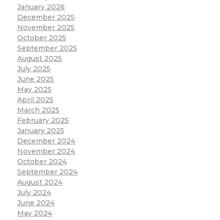
January 2026
December 2025
November 2025
October 2025
September 2025
August 2025
July 2025
June 2025
May 2025
April 2025
March 2025
February 2025
January 2025
December 2024
November 2024
October 2024
September 2024
August 2024
July 2024
June 2024
May 2024