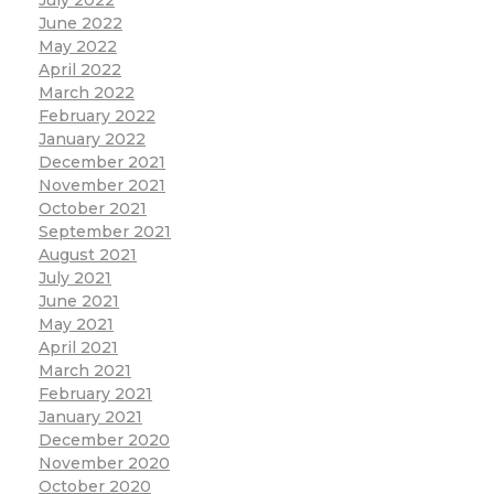
June 2022
May 2022
April 2022
March 2022
February 2022
January 2022
December 2021
November 2021
October 2021
September 2021
August 2021
July 2021
June 2021
May 2021
April 2021
March 2021
February 2021
January 2021
December 2020
November 2020
October 2020