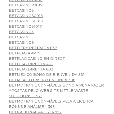
BETCASINO29017
BETCASINO3
BETCASINO30018
BETCASINO30019
BETCASINO310111
BETCASINO4
BETCASINO5
BETCASINO6
BETFIERY RETIRADA 637
BETFLAG APP 7
BETFLAG CASINO EN DIRECT
BETFLAG DIRETTA 445
BETFLAG DIRETTA 602
BETMEXICO BONO DE BIENVENIDA 331
BETMEXICO CASINO EN LINEA 308
BETMOTION É CONFIÁVEL? BONO A PENA FAZER
APOSTAS PELO WEB SITE LITTLE WASTE
SOLUTIONS – 333
BETMOTION É CONFIÁVEL? VEJA A LICENÇA,
BÔNUS E ANÁLISE – 398
BETNACIONAL APOSTA 952