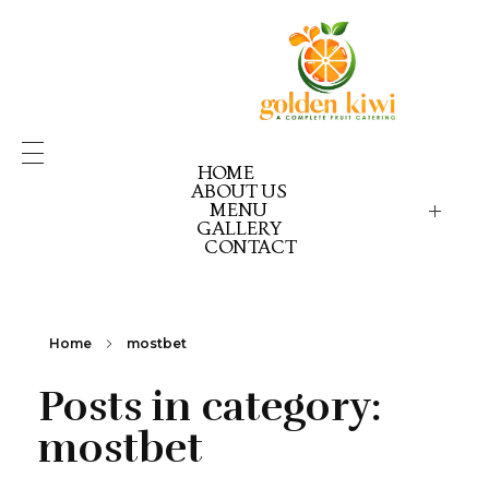
HOME
ABOUT US
MENU
GALLERY
GOLDEN KIWI MENU
GK PICK YOUR PACK
CONTACT
GK CELEBRATION GOLD
GK CELEBRATION EX
GK CELEBRATION RE
Home
mostbet
Posts in category:
mostbet