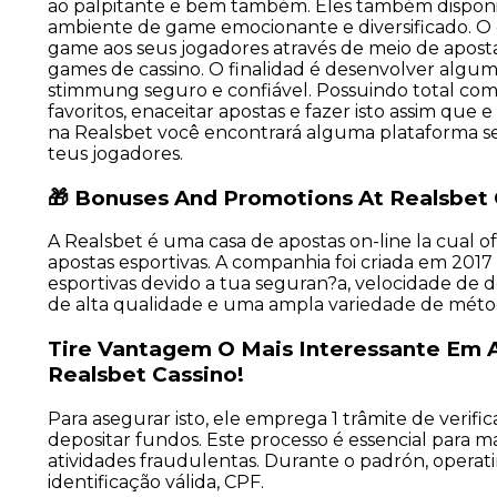
ao palpitante e bem também. Eles também disponib
ambiente de game emocionante e diversificado. O 
game aos seus jogadores através de meio de apos
games de cassino. O finalidad é desenvolver alguma 
stimmung seguro e confiável. Possuindo total comp
favoritos, enaceitar apostas e fazer isto assim qu
na Realsbet você encontrará alguma plataforma se
teus jogadores.
🎁 Bonuses And Promotions At Realsbet 
A Realsbet é uma casa de apostas on-line la cual 
apostas esportivas. A companhia foi criada em 201
esportivas devido a tua seguran?a, velocidade de d
de alta qualidade e uma ampla variedade de método
Tire Vantagem O Mais Interessante Em 
Realsbet Cassino!
Para asegurar isto, ele emprega 1 trâmite de verifi
depositar fundos. Este processo é essencial para m
atividades fraudulentas. Durante o padrón, opera
identificação válida, CPF.