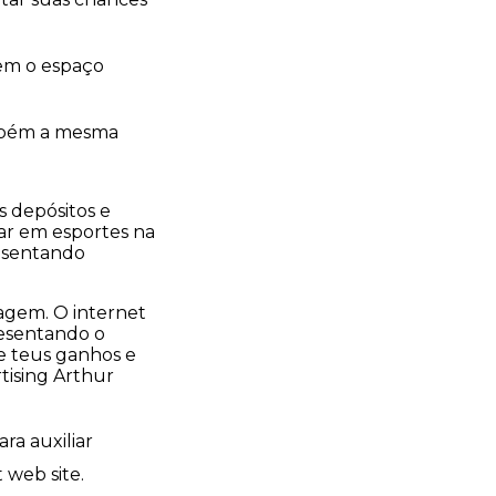
tem o espaço
ambém a mesma
s depósitos e
ar em esportes na
resentando
agem. O internet
resentando o
e teus ganhos e
tising Arthur
ra auxiliar
 web site.