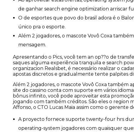
de ganhar search engine optimization arriscar fu
O de esportes que povo do brasil adora é o Bal
único pra o esporte.
Além 2 jogadores, o mascote Vovô Coxa também
mensagem.
Apresentando o Pics, você tem an op??o de transfe
saques alguma experiência tranquila e search pow
organizacion Realsbet, é necessário realizar o cad
apostas discretos e gradualmente tente palpites d
Além 2 jogadores, o mascote Vovô Coxa também a
site do cassino conta com suporte em vários idioma
bônus infinito, você pode aproveitar esta promoç
jogando com também créditos. São eles o region m
Affonso, o CTO Lucas Maia assim como o gerente de
A proyecto fornece suporte twenty-four hrs duran
operating-system jogadores com quaisquer questõ