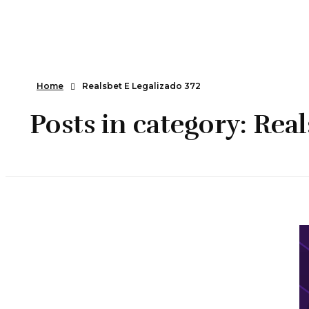
Home
Realsbet E Legalizado 372
Posts in category: Rea