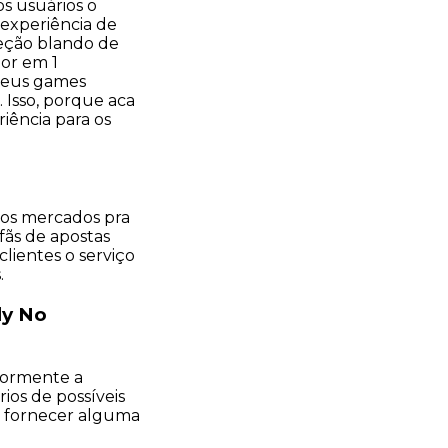
s usuários o
 experiência de
eção blando de
ior em 1
 teus games
 Isso, porque aca
iência para os
ios mercados pra
fãs de apostas
lientes o serviço
.
ly No
riormente a
ios de possíveis
a fornecer alguma