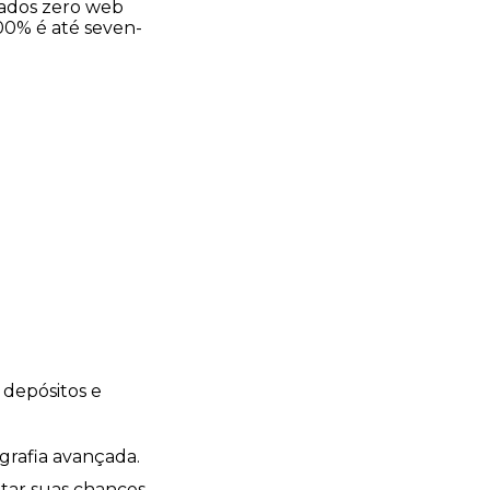
tados zero web
100% é até seven-
 depósitos e
grafia avançada.
tar suas chances