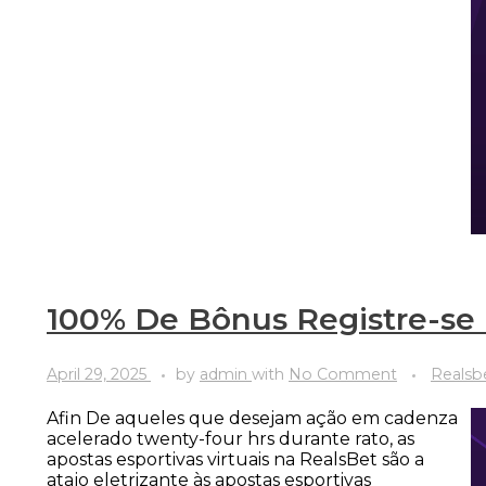
100% De Bônus Registre-se
April 29, 2025
by
admin
with
No Comment
Realsb
Afin De aqueles que desejam ação em cadenza
acelerado twenty-four hrs durante rato, as
apostas esportivas virtuais na RealsBet são a
atajo eletrizante às apostas esportivas