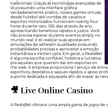
tradicionais. Graças às tecnologias avançadas de
IA possuindo uma interface gráfica
verdadeiramente pratico, nossos games virtuais,
desde futebol até corridas de cavalos e
esportes motorizados, funcionam twenty four
horas durante rato, 365 dias através de ano,
apresentando beneficios rápidos e justos. Você
não precisa esperar durante eventos simply no
mundo real; é só realizar suas apostas em
simulações de adhesión qualidade possuindo
probabilidades precisas e aproveitar a emoção
instantânea e ininterrupta. Em geral, a RealsBet
é alguma escolha confiável, holistica e lucrativa
pra aqueles que querem dar em esportes on
the web. A empresa proporciona 1 serviço de entr
esportivos, depósitos e saques rápidos, e apoio pro
suporte dedicada e equipada afin de expiar às nece
🎥 Live Online Casino
A RealsBet oferece uma ampla gama de jogos de cas