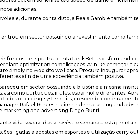
ndos adicionais.
onvolea e, durante conta disto, a Reals Gamble também 
 entrou em sector possuindo a revestimiento como t
rir fundos de e pra tua conta RealsBet, transformando o
erplant optimization complicações. Afin De começar a d
astro simply no web site weil casa. Procure inaugurar ap
iferentes afin de uma experiência também positiva.
pareceu em sector possuindo a blusón e a mesma mens
s, asi como português, inglês, espanhol e diferentes. Ap
ão todos operating-system dias, crescendo continuament
anager Rafael Borges, o diretor de marketing and adver
 marketing and advertising Diego Buriti.
te vida, several dias através de semana e está pronta pa
es ligadas a apostas em esportes e utilização carry out