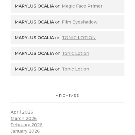
MARYLUS OCALIA
on
Magic Face Primer
MARYLUS OCALIA
on
Film Eyeshadow
MARYLUS OCALIA
on
TONIC LOTION
MARYLUS OCALIA
on
Tonic Lotion
MARYLUS OCALIA
on
Tonic Lotion
ARCHIVES
April 2026
March 2026
February 2026
January 2026