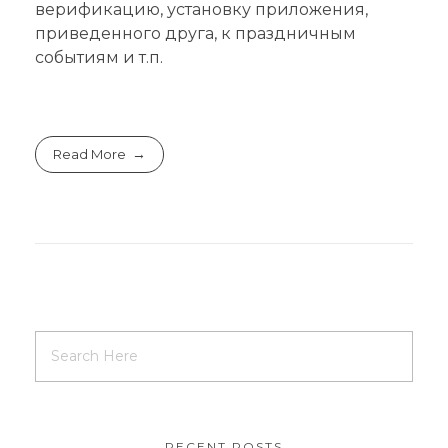
верификацию, установку приложения,
приведенного друга, к праздничным
событиям и т.п.
Read More
RECENT POSTS