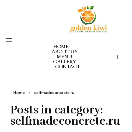
HOME
ABOUT US
MENU
GALLERY
GOLDEN KIWI MENU
GK PICK YOUR PACK
CONTACT
GK CELEBRATION GOLD
GK CELEBRATION EX
GK CELEBRATION RE
Home
selfmadeconcrete.ru
Posts in category:
selfmadeconcrete.ru