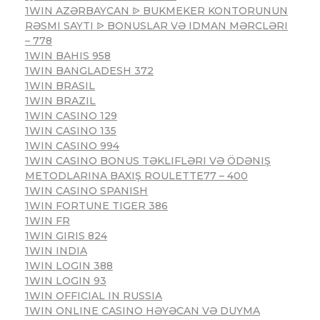
1WIN AZƏRBAYCAN ᐉ BUKMEKER KONTORUNUN
RƏSMI SAYTI ᐉ BONUSLAR VƏ IDMAN MƏRCLƏRI
– 778
1WIN BAHIS 958
1WIN BANGLADESH 372
1WIN BRASIL
1WIN BRAZIL
1WIN CASINO 129
1WIN CASINO 135
1WIN CASINO 994
1WIN CASINO BONUS TƏKLIFLƏRI VƏ ÖDƏNIŞ
METODLARINA BAXIŞ ROULETTE77 – 400
1WIN CASINO SPANISH
1WIN FORTUNE TIGER 386
1WIN FR
1WIN GIRIS 824
1WIN INDIA
1WIN LOGIN 388
1WIN LOGIN 93
1WIN OFFICIAL IN RUSSIA
1WIN ONLINE CASINO HƏYƏCAN VƏ DUYMA