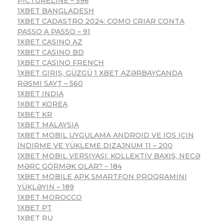
PICTURELINE – 596
1XBET BANGLADESH
1XBET CADASTRO 2024: COMO CRIAR CONTA
PASSO A PASSO – 91
1XBET CASINO AZ
1XBET CASINO BD
1XBET CASINO FRENCH
1XBET GIRIŞ, GÜZGÜ 1 XBET AZƏRBAYCANDA
RƏSMI SAYT – 560
1XBET INDIA
1XBET KOREA
1XBET KR
1XBET MALAYSIA
1XBET MOBIL UYGULAMA ANDROID VE IOS IÇIN
İNDIRME VE YÜKLEME DIZAJNUM 11 – 200
1XBET MOBIL VERSIYASI: KOLLEKTIV BAXIŞ, NECƏ
MƏRC GÖRMƏK OLAR? – 184
1XBET MOBILE APK SMARTFON PROQRAMINI
YÜKLƏYIN – 189
1XBET MOROCCO
1XBET PT
1XBET RU