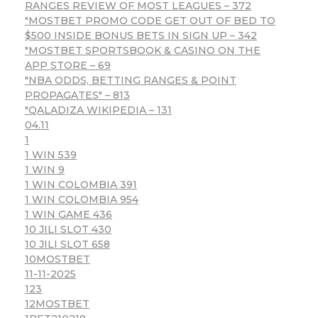
RANGES REVIEW OF MOST LEAGUES – 372
"MOSTBET PROMO CODE GET OUT OF BED TO
$500 INSIDE BONUS BETS IN SIGN UP – 342
"‎MOSTBET SPORTSBOOK & CASINO ON THE
APP STORE – 69
"NBA ODDS, BETTING RANGES & POINT
PROPAGATES" – 813
"QALADIZA WIKIPEDIA – 131
04.11
1
1 WIN 539
1 WIN 9
1 WIN COLOMBIA 391
1 WIN COLOMBIA 954
1 WIN GAME 436
10 JILI SLOT 430
10 JILI SLOT 658
10MOSTBET
11-11-2025
123
12MOSTBET