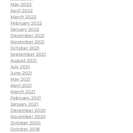
May 2022
April 2022
March 2022
February 2022
January 2022
December 2021
November 2021
October 2021
September 2021
August 2021
July 2021
June 2021
May 2021
April 2021
March 2021
February 2021
January 2021
December 2020
November 2020
October 2020
October 2018