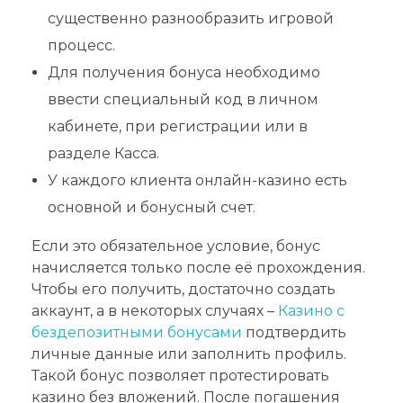
существенно разнообразить игровой
процесс.
Для получения бонуса необходимо
ввести специальный код в личном
кабинете, при регистрации или в
разделе Касса.
У каждого клиента онлайн-казино есть
основной и бонусный счет.
Если это обязательное условие, бонус
начисляется только после её прохождения.
Чтобы его получить, достаточно создать
аккаунт, а в некоторых случаях –
Казино с
бездепозитными бонусами
подтвердить
личные данные или заполнить профиль.
Такой бонус позволяет протестировать
казино без вложений. После погашения