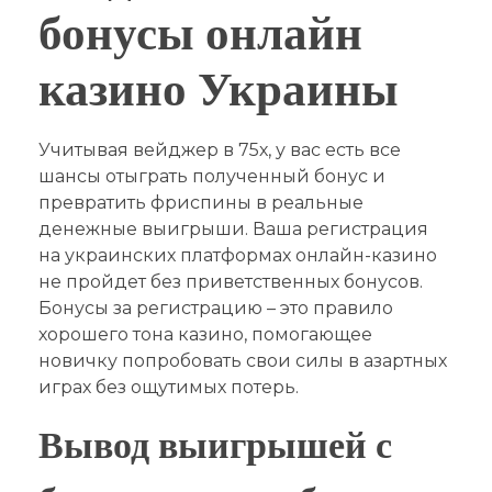
бонусы онлайн
казино Украины
Учитывая вейджер в 75х, у вас есть все
шансы отыграть полученный бонус и
превратить фриспины в реальные
денежные выигрыши. Ваша регистрация
на украинских платформах онлайн-казино
не пройдет без приветственных бонусов.
Бонусы за регистрацию – это правило
хорошего тона казино, помогающее
новичку попробовать свои силы в азартных
играх без ощутимых потерь.
Вывод выигрышей с