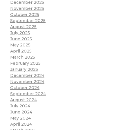
December 2025
November 2025
October 2025
September 2025
August 2025
July 2025
June 2025
May 2025
April 2025
March 2025
February 2025
January 2025
December 2024
November 2024
October 2024
September 2024
August 2024
July 2024
June 2024
May 2024
April 2024