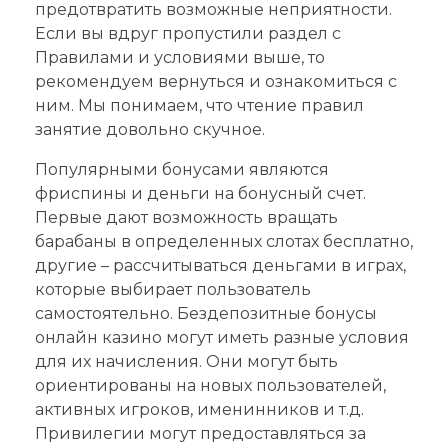
предотвратить возможные неприятности.
Если вы вдруг пропустили раздел с
Правилами и условиями выше, то
рекомендуем вернуться и ознакомиться с
ним. Мы понимаем, что чтение правил
занятие довольно скучное.
Популярными бонусами являются
фриспины и деньги на бонусный счет.
Первые дают возможность вращать
барабаны в определенных слотах бесплатно,
другие – рассчитываться деньгами в играх,
которые выбирает пользователь
самостоятельно. Бездепозитные бонусы
онлайн казино могут иметь разные условия
для их начисления. Они могут быть
ориентированы на новых пользователей,
активных игроков, именинников и т.д.
Привилегии могут предоставляться за