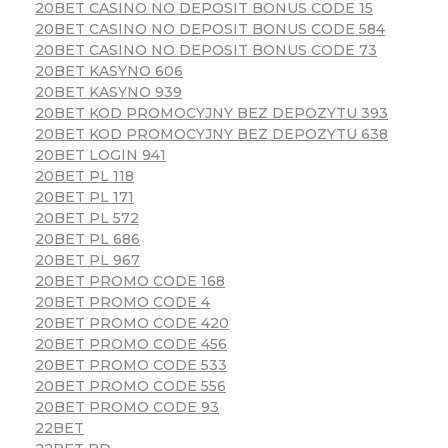
20BET CASINO NO DEPOSIT BONUS CODE 15
20BET CASINO NO DEPOSIT BONUS CODE 584
20BET CASINO NO DEPOSIT BONUS CODE 73
20BET KASYNO 606
20BET KASYNO 939
20BET KOD PROMOCYJNY BEZ DEPOZYTU 393
20BET KOD PROMOCYJNY BEZ DEPOZYTU 638
20BET LOGIN 941
20BET PL 118
20BET PL 171
20BET PL 572
20BET PL 686
20BET PL 967
20BET PROMO CODE 168
20BET PROMO CODE 4
20BET PROMO CODE 420
20BET PROMO CODE 456
20BET PROMO CODE 533
20BET PROMO CODE 556
20BET PROMO CODE 93
22BET