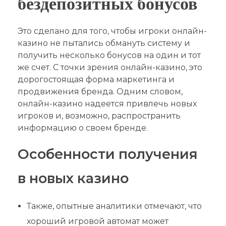
бездепозитных бонусов
Это сделано для того, чтобы игроки онлайн-
казино не пытались обмануть систему и
получить несколько бонусов на один и тот
же счет. С точки зрения онлайн-казино, это
дорогостоящая форма маркетинга и
продвижения бренда. Одним словом,
онлайн-казино надеется привлечь новых
игроков и, возможно, распространить
информацию о своем бренде.
Особенности получения
в новых казино
Также, опытные аналитики отмечают, что
хороший игровой автомат может