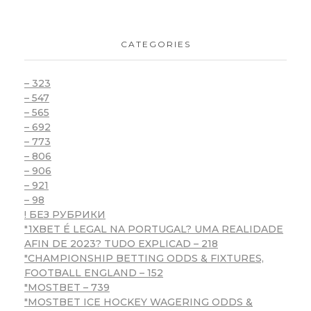
CATEGORIES
– 323
– 547
– 565
– 692
– 773
– 806
– 906
– 921
– 98
! БЕЗ РУБРИКИ
"1XBET É LEGAL NA PORTUGAL? UMA REALIDADE
AFIN DE 2023? TUDO EXPLICAD – 218
"CHAMPIONSHIP BETTING ODDS & FIXTURES,
FOOTBALL ENGLAND – 152
"MOSTBET – 739
"MOSTBET ICE HOCKEY WAGERING ODDS &