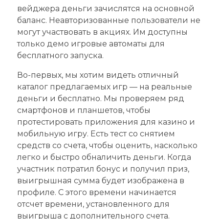
вейджера деньги зачислятся на основной
баланс. Неавторизованные пользователи не
могут участвовать в акциях. Им доступны
только демо игровые автоматы для
бесплатного запуска.
Во-первых, мы хотим видеть отличный
каталог предлагаемых игр — на реальные
деньги и бесплатно. Мы проверяем ряд
смартфонов и планшетов, чтобы
протестировать приложения для казино и
мобильную игру. Есть тест со снятием
средств со счета, чтобы оценить, насколько
легко и быстро обналичить деньги. Когда
участник потратил бонус и получил приз,
выигрышная сумма будет изображена в
профиле. С этого времени начинается
отсчет времени, установленного для
выигрыша с дополнительного счета.