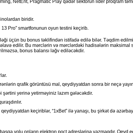
ing, NetEnt, Pragmatic Play qədər sektorun lider proqram təmin
olardan biridir.
13 Pro” smartfonunun oyun testini keçirib.
əği üçün bu bonus təklifindən istifadə edilə bilər. Təqdim edilm
lavə edilir. Bu mərclərin və mərclərdəki hadisələrin maksimal sayı
rilməzsə, bonus balansı ləğv ediləcəkdir.
lar.
erənlərin qrafik görüntüsü mal, qeydiyyatdan sonra bir neçə yay
şərtini yerinə yetirməyiniz lazım gələcəkdir.
raşdırılır.
qeydiyyatdan keçiriblər, “1xBet” ilə yanaşı, bu şirkət də azərba
başqa yolu onların elektron poçt adreslərinə yazmaqdır. Qeyd e