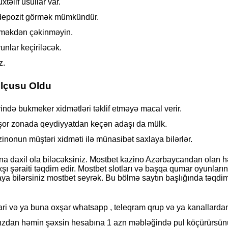
əlif üsullar var.
lə depozit görmək mümkündür.
tməkdən çəkinməyin.
lar keçiriləcək.
z.
olçusu Oldu
ində bukmeker xidmətləri təklif etməyə macal verir.
fşor zonada qeydiyyatdan keçən adaşı da mülk.
azinonun müştəri xidməti ilə münasibət saxlaya bilərlər.
na daxil ola biləcəksiniz. Mostbet kazino Azərbaycandan olan h
şı şəraiti təqdim edir. Mostbet slotları və başqa qumar oyunları
naya bilərsiniz mostbet seyrək. Bu bölmə saytın başlığında təqdi
ari və ya buna oxşar whatsapp , teleqram qrup və ya kanallardan
abınızdan həmin şəxsin hesabına 1 azn məbləğində pul köçürürsün