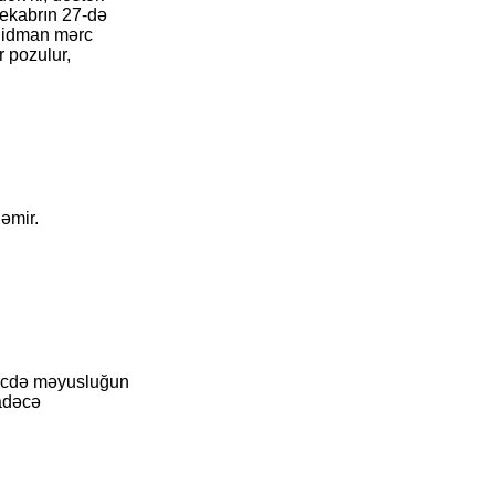
dekabrın 27-də
ə idman mərc
r pozulur,
əmir.
mərcdə məyusluğun
adəcə