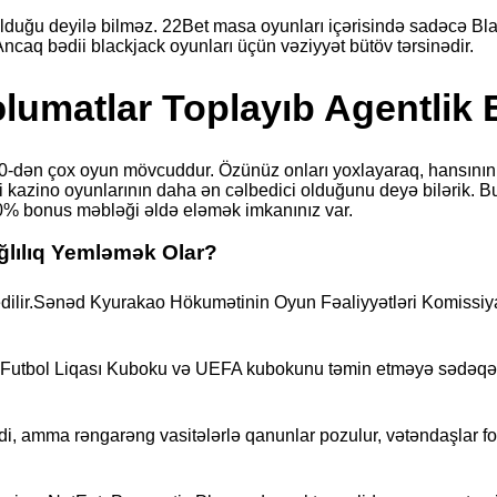
olduğu deyilə bilməz. 22Bet masa oyunları içərisində sadəcə Bl
caq bədii blackjack oyunları üçün vəziyyət bütöv tərsinədir.
lumatlar Toplayıb Agentlik 
-dən çox oyun mövcuddur. Özünüz onları yoxlayaraq, hansının
zli kazino oyunlarının daha ən cəlbedici olduğunu deyə bilərik. 
0% bonus məbləği əldə eləmək imkanınız var.
ağlılıq Yemləmək Olar?
 edilir.Sənəd Kyurakao Hökumətinin Oyun Fəaliyyətləri Komissiya
 Futbol Liqası Kuboku və UEFA kubokunu təmin etməyə sədəqə e
i, amma rəngarəng vasitələrlə qanunlar pozulur, vətəndaşlar 