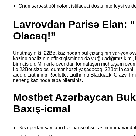
Onun sərbəst bölmələri, istifadəçi dostu interfeysi və d
Lavrovdan Parisə Elan: “
Olacaq!”
Unutmayın ki, 22Bet kazinodan pul çıxarışının var-yox əvvə
kazino analizinin effekt qismində də vurğuladığımız kimi
birincisidir. Minlərlə oyundan formalaşan möhtəşəm oyun 
ilə 22Bet sizə əsl qumar həzzi yaşadacaq. 22Bet-in canl
aiddir. Ligthning Roulette, Ligthning Blackjack, Crazy 
nəhəng kazinoda tapa bilərsiniz.
Mostbet Azərbaycan Bu
Baxış-icmal
Sözügedən saytların hər hansı ofisi, rəsmi nümayəndəli