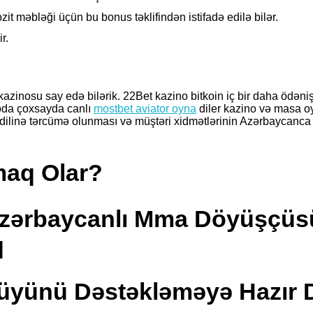
it məbləği üçün bu bonus təklifindən istifadə edilə bilər.
r.
zinosu say edə bilərik. 22Bet kazino bitkoin iç bir daha ödəniş
noda çoxsayda canlı
mostbet aviator oyna
diler kazino və masa oy
n dilinə tərcümə olunması və müştəri xidmətlərinin Azərbaycanc
maq Olar?
– Azərbaycanlı Mma Döyüşçüs
q
lüyünü Dəstəkləməyə Hazır 