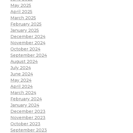
May 2025
April 2025
March 2025
February 2025
January 2025
December 2024
November 2024
October 2024
September 2024
August 2024
July 2024
June 2024
May 2024
April 2024
March 2024
February 2024
January 2024
December 2023
November 2023
October 2023
September 2023