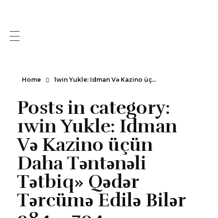
Home
1win Yukle: Idman Və Kazino üç...
Posts in category:
1win Yukle: Idman
Və Kazino üçün
Daha Təntənəli
Tətbiq» Qədər
Tərcümə Edilə Bilər