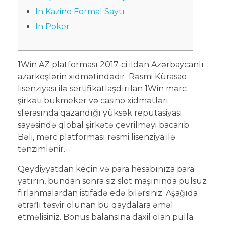
In Kazino Formal Saytı
In Poker
1Win AZ platforması 2017-ci ildən Azərbaycanlı
azarkeşlərin xidmətindədir. Rəsmi Kürasao
lisenziyası ilə sertifikatlaşdırılan 1Win mərc
şirkəti bukmeker və casino xidmətləri
sferasında qazandığı yüksək reputasiyası
sayəsində qlobal şirkətə çevrilməyi bacarıb.
Bəli, mərc platforması rəsmi lisenziya ilə
tənzimlənir.
Qeydiyyatdan keçin və para hesabınıza para
yatırın, bundan sonra siz slot maşınında pulsuz
fırlanmalardan istifadə edə bilərsiniz. Aşağıda
ətraflı təsvir olunan bu qaydalara əməl
etməlisiniz. Bonus balansına daxil olan pulla