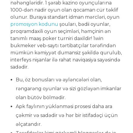
nəhəngləridir. 1 şərab kazino oyunçularına
1000-dən nadir oyun olan qocaman cür təklif
olunur. Buraya standart idman mərcləri, oyun
promosyon kodunu
şouları, bədii oyunlar,
proqramdaxili oyun seçimləri, həmçinin ən
tanımlı maaş poker turniri daxildir! 1win
bukmeker veb-saytı tərtibatçılar tərəfindən
mümkün kəmiyyət dumansiz şəkildə qurulub,
interfeys nişanlar ilə rahat naviqasiya sayəsində
sadədir.
Bu, öz bonusları və əyləncələri olan,
rəngarəng oyunlar və sizi gözləyən imkanlar
olan bütöv bölmədir.
Apk faylının yüklənməsi prosesi daha ara
çəkmir və sadədir və hər bir istifadəçi üçün
əlçatandır.