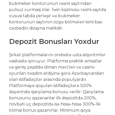
bukmeker kontorunun rəsmi saytından
pulsuz vurmaq olar. 1win kazinosu rəsmi saytda
xüsusi tabda yerləşir və bukmeker
kontorunun saytının özgə bölmələri kimi bax:
cəzbedici dizayna malikdir.
Depozit Bonusları Yoxdur
Şirkət platformalarını öndəstə usta alqoritmlər
vasitəsilə qoruyur. Platforma praktik əmsallar
və geniş çeşiddə idman mərcləri və casino
oyunları təqdim etdiyinə görə Azərbaycandan
olan istifadəçilər arasında populyardır.
Platformaya qoşulan istifadəçilərə 500%
dəyərində qarşılama bonusu verilir. Qarşılama
bonusunu qazananlar ilk depozitdə 200%,
növbəti üç depozitdə isə hissə-hissə 300%-lik
ictimai bonus qazanırlar. Minimum qoya