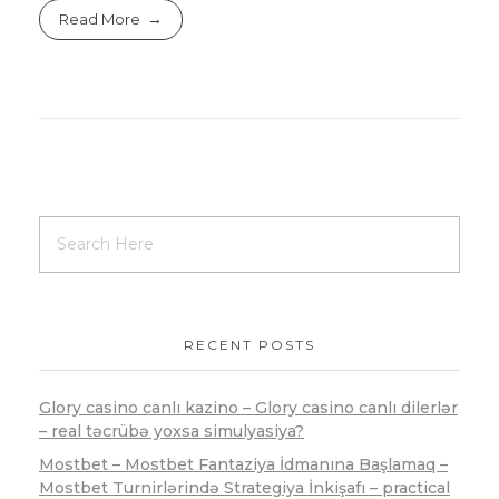
Read More
RECENT POSTS
Glory casino canlı kazino – Glory casino canlı dilerlər
– real təcrübə yoxsa simulyasiya?
Mostbet – Mostbet Fantaziya İdmanına Başlamaq –
Mostbet Turnirlərində Strategiya İnkişafı – practical