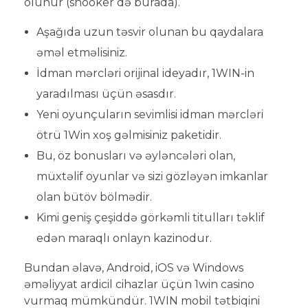
olunur (snooker də burada).
Aşağıda uzun təsvir olunan bu qaydalara
əməl etməlisiniz.
İdman mərcləri orijinal ideyadır, 1WIN-in
yaradılması üçün əsasdır.
Yeni oyunçuların sevimlisi idman mərcləri
ötrü 1Win xoş gəlmisiniz paketidir.
Bu, öz bonusları və əyləncələri olan,
müxtəlif oyunlar və sizi gözləyən imkanlar
olan bütöv bölmədir.
Kimi geniş çeşiddə görkəmli titulları təklif
edən maraqlı onlayn kazinodur.
Bundan əlavə, Android, iOS və Windows
əməliyyat ardicil cihazlar üçün 1win casino
vurmaq mümkündür. 1WIN mobil tətbiqini