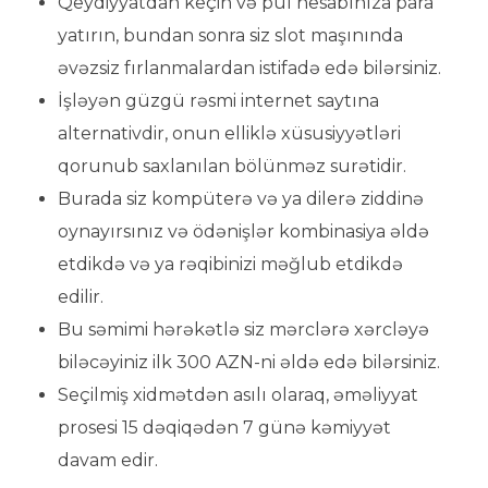
Qeydiyyatdan keçin və pul hesabınıza para
yatırın, bundan sonra siz slot maşınında
əvəzsiz fırlanmalardan istifadə edə bilərsiniz.
İşləyən güzgü rəsmi internet saytına
alternativdir, onun elliklə xüsusiyyətləri
qorunub saxlanılan bölünməz surətidir.
Burada siz kompüterə və ya dilerə ziddinə
oynayırsınız və ödənişlər kombinasiya əldə
etdikdə və ya rəqibinizi məğlub etdikdə
edilir.
Bu səmimi hərəkətlə siz mərclərə xərcləyə
biləcəyiniz ilk 300 AZN-ni əldə edə bilərsiniz.
Seçilmiş xidmətdən asılı olaraq, əməliyyat
prosesi 15 dəqiqədən 7 günə kəmiyyət
davam edir.