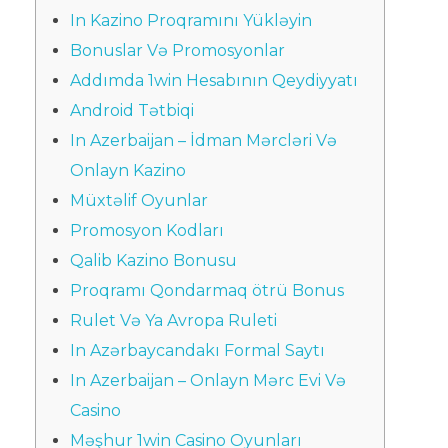
In Kazino Proqramını Yükləyin
Bonuslar Və Promosyonlar
Addımda 1win Hesabının Qeydiyyatı
Android Tətbiqi
In Azerbaijan – İdman Mərcləri Və
Onlayn Kazino
Müxtəlif Oyunlar
Promosyon Kodları
Qalib Kazino Bonusu
Proqramı Qondarmaq ötrü Bonus
Rulet Və Ya Avropa Ruleti
In Azərbaycandakı Formal Saytı
In Azerbaijan – Onlayn Mərc Evi Və
Casino
Məşhur 1win Casino Oyunları