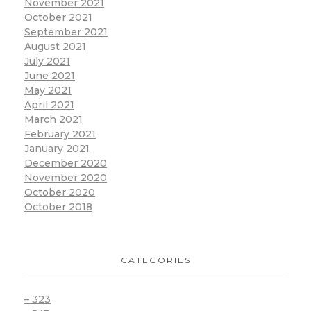
November 2021
October 2021
September 2021
August 2021
July 2021
June 2021
May 2021
April 2021
March 2021
February 2021
January 2021
December 2020
November 2020
October 2020
October 2018
CATEGORIES
– 323