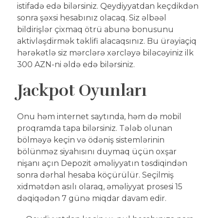
istifadə edə bilərsiniz. Qeydiyyatdan keçdikdən
sonra şəxsi hesabınız olacaq. Siz əlbəəl
bildirişlər çixmaq ötrü abunə bonusunu
aktivləşdirmək təklifi alacaqsınız. Bu ürəyiaçiq
hərəkətlə siz mərclərə xərcləyə biləcəyiniz ilk
300 AZN-ni əldə edə bilərsiniz.
Jackpot Oyunları
Onu həm internet saytında, həm də mobil
proqramda tapa bilərsiniz. Tələb olunan
bölməyə keçin və ödəniş sistemlərinin
bölünməz siyahısını duymaq üçün oxşar
nişanı açın Depozit əməliyyatın təsdiqindən
sonra dərhal hesaba köçürülür. Seçilmiş
xidmətdən asılı olaraq, əməliyyat prosesi 15
dəqiqədən 7 günə miqdar davam edir.