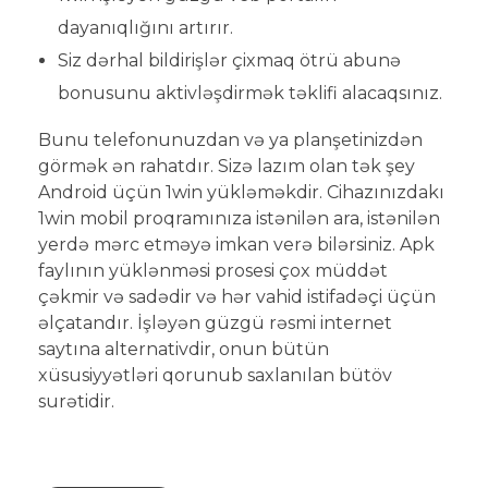
dayanıqlığını artırır.
Siz dərhal bildirişlər çixmaq ötrü abunə
bonusunu aktivləşdirmək təklifi alacaqsınız.
Bunu telefonunuzdan və ya planşetinizdən
görmək ən rahatdır. Sizə lazım olan tək şey
Android üçün 1win yükləməkdir. Cihazınızdakı
1win mobil proqramınıza istənilən ara, istənilən
yerdə mərc etməyə imkan verə bilərsiniz. Apk
faylının yüklənməsi prosesi çox müddət
çəkmir və sadədir və hər vahid istifadəçi üçün
əlçatandır. İşləyən güzgü rəsmi internet
saytına alternativdir, onun bütün
xüsusiyyətləri qorunub saxlanılan bütöv
surətidir.