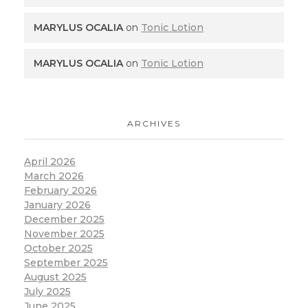
MARYLUS OCALIA
on
Tonic Lotion
MARYLUS OCALIA
on
Tonic Lotion
ARCHIVES
April 2026
March 2026
February 2026
January 2026
December 2025
November 2025
October 2025
September 2025
August 2025
July 2025
June 2025