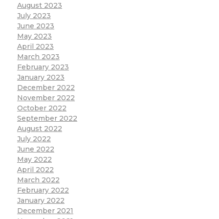
August 2023
July 2023
June 2023
May 2023
April 2023
March 2023
February 2023
January 2023
December 2022
November 2022
October 2022
September 2022
August 2022
July 2022
June 2022
May 2022
April 2022
March 2022
February 2022
January 2022
December 2021