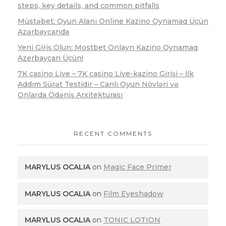
steps, key details, and common pitfalls
Müstəbet: Oyun Alanı Online Kazino Oynamaq Üçün
Azərbaycanda
Yeni Giriş Olun: Mostbet Onlayn Kazino Oynamaq
Azerbaycan Üçün!
7K casino Live – 7K casino Live-kazino Girişi – İlk
Addım Sürət Testidir – Canlı Oyun Növləri və
Onlarda Ödəniş Arxitekturası
RECENT COMMENTS
MARYLUS OCALIA
on
Magic Face Primer
MARYLUS OCALIA
on
Film Eyeshadow
MARYLUS OCALIA
on
TONIC LOTION