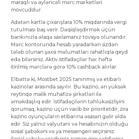
maraqlı və əyləncəli mərc marketləri
mövcuddur.
Adətən kartla çıxarışlara 10% miqdarında vergi
tutulması baş verir. Dəqiqləşdirmək üçün
bankınızla əlaqə saxlamanız tövsiyə olunandır.
Mərc kontorunda hesab yaradarkən sizdən
tələb olunan şəxsi məlumatları rahatlıqla qeyd
edə bilərsiniz. Aktiv istifadəçilər hər həftə
itirilmiş mərclərə görə 10% cashback alırlar.
Elbəttə ki, Mostbet 2025 tanınmış və etibarlı
kazinolar arasında sayılır. Bu kazino, ən yüksək
reytinqə malik mühafizə şirkətləri ilə
əməkdaşlıq edir. İstifadəçilərin təhlükəsizliyini
qorumaq, kazino üçün vacib bir prioritetdir, zira
kazino oyunçuların etibarına əsasən gəlir əldə
edir. Siz yalnız valyutanı və hesabınızın olduğu
sosial şəbəkəni və ya messengeri seçirsiniz.
Sosial şəbəkə seçdiyiniz zaman giriş səhifəsinə