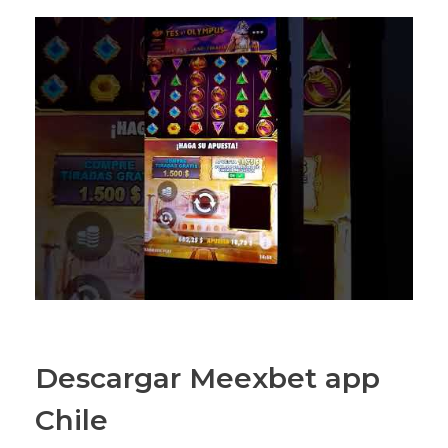
Descargar Meexbet app
Chile