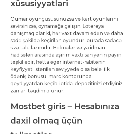
xüsusiyyətləri
Qumar oyunçususunuzsa və kart oyunlarını
sevirsinizsə, oynamağa çalışın. Lotereya
danışmaq olar ki, hər vaxt davam edən və daha
sadə şəkildə keçirilən oyundur, burada sadəcə
sizə tale lazımdır. Bölmələr və ya idman
hadisələri arasında aşırım vaxtı saniyənin payını
təşkil edir, hətta əgər internet-rabitənin
keyfiyyəti istənilən səviyyədə olsa belə. İlk
ödəniş bonusu, mərc kontorunda
qeydiyyatdan keçib, ibtidai depozitinizi etdiyiniz
zaman təqdim olunur.
Mostbet giris – Hesabınıza
daxil olmaq üçün