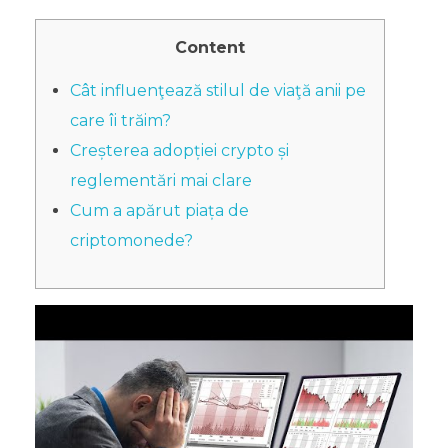
Content
Cât influenţează stilul de viaţă anii pe
care îi trăim?
Creșterea adopției crypto și
reglementări mai clare
Cum a apărut piața de
criptomonede?