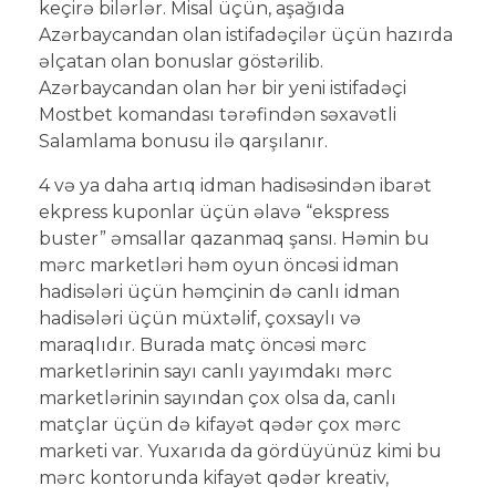
keçirə bilərlər. Misal üçün, aşağıda
Azərbaycandan olan istifadəçilər üçün hazırda
əlçatan olan bonuslar göstərilib.
Azərbaycandan olan hər bir yeni istifadəçi
Mostbet komandası tərəfindən səxavətli
Salamlama bonusu ilə qarşılanır.
4 və ya daha artıq idman hadisəsindən ibarət
ekpress kuponlar üçün əlavə “ekspress
buster” əmsallar qazanmaq şansı. Həmin bu
mərc marketləri həm oyun öncəsi idman
hadisələri üçün həmçinin də canlı idman
hadisələri üçün müxtəlif, çoxsaylı və
maraqlıdır. Burada matç öncəsi mərc
marketlərinin sayı canlı yayımdakı mərc
marketlərinin sayından çox olsa da, canlı
matçlar üçün də kifayət qədər çox mərc
marketi var. Yuxarıda da gördüyünüz kimi bu
mərc kontorunda kifayət qədər kreativ,