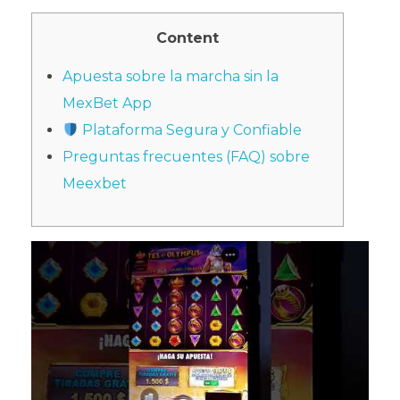
Content
Apuesta sobre la marcha sin la
MexBet App
Plataforma Segura y Confiable
Preguntas frecuentes (FAQ) sobre
Meexbet