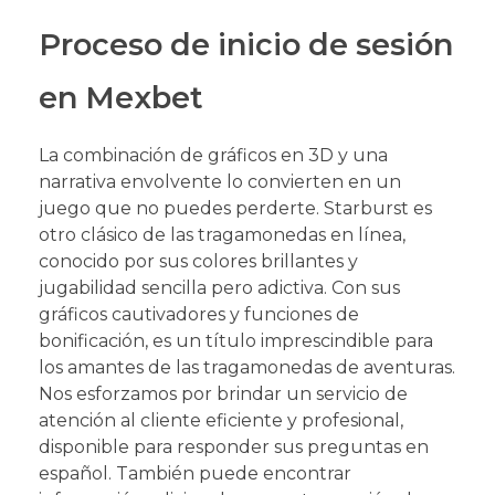
Proceso de inicio de sesión
en Mexbet
La combinación de gráficos en 3D y una
narrativa envolvente lo convierten en un
juego que no puedes perderte. Starburst es
otro clásico de las tragamonedas en línea,
conocido por sus colores brillantes y
jugabilidad sencilla pero adictiva. Con sus
gráficos cautivadores y funciones de
bonificación, es un título imprescindible para
los amantes de las tragamonedas de aventuras.
Nos esforzamos por brindar un servicio de
atención al cliente eficiente y profesional,
disponible para responder sus preguntas en
español. También puede encontrar