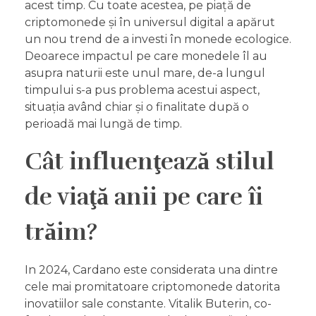
acest timp. Cu toate acestea, pe piață de
criptomonede și în universul digital a apărut
un nou trend de a investi în monede ecologice.
Deoarece impactul pe care monedele îl au
asupra naturii este unul mare, de-a lungul
timpului s-a pus problema acestui aspect,
situația având chiar și o finalitate după o
perioadă mai lungă de timp.
Cât influenţează stilul
de viaţă anii pe care îi
trăim?
In 2024, Cardano este considerata una dintre
cele mai promitatoare criptomonede datorita
inovatiilor sale constante. Vitalik Buterin, co-