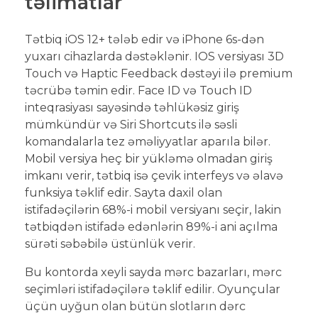
təlimatlar
Tətbiq iOS 12+ tələb edir və iPhone 6s-dən
yuxarı cihazlarda dəstəklənir. IOS versiyası 3D
Touch və Haptic Feedback dəstəyi ilə premium
təcrübə təmin edir. Face ID və Touch ID
inteqrasiyası sayəsində təhlükəsiz giriş
mümkündür və Siri Shortcuts ilə səsli
komandalarla tez əməliyyatlar aparıla bilər.
Mobil versiya heç bir yükləmə olmadan giriş
imkanı verir, tətbiq isə çevik interfeys və əlavə
funksiya təklif edir. Sayta daxil olan
istifadəçilərin 68%-i mobil versiyanı seçir, lakin
tətbiqdən istifadə edənlərin 89%-i ani açılma
sürəti səbəbilə üstünlük verir.
Bu kontorda xeyli sayda mərc bazarları, mərc
seçimləri istifadəçilərə təklif edilir. Oyunçular
üçün uyğun olan bütün slotların dərc