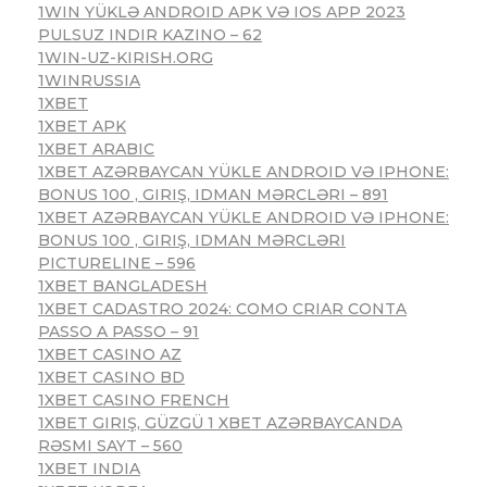
1WIN YÜKLƏ ANDROID APK VƏ IOS APP 2023
PULSUZ INDIR KAZINO – 62
1WIN-UZ-KIRISH.ORG
1WINRUSSIA
1XBET
1XBET APK
1XBET ARABIC
1XBET AZƏRBAYCAN YÜKLE ANDROID VƏ IPHONE:
BONUS 100 , GIRIŞ, IDMAN MƏRCLƏRI – 891
1XBET AZƏRBAYCAN YÜKLE ANDROID VƏ IPHONE:
BONUS 100 , GIRIŞ, IDMAN MƏRCLƏRI
PICTURELINE – 596
1XBET BANGLADESH
1XBET CADASTRO 2024: COMO CRIAR CONTA
PASSO A PASSO – 91
1XBET CASINO AZ
1XBET CASINO BD
1XBET CASINO FRENCH
1XBET GIRIŞ, GÜZGÜ 1 XBET AZƏRBAYCANDA
RƏSMI SAYT – 560
1XBET INDIA