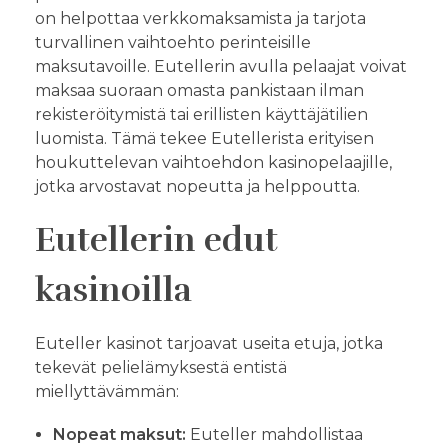
on helpottaa verkkomaksamista ja tarjota
turvallinen vaihtoehto perinteisille
maksutavoille. Eutellerin avulla pelaajat voivat
maksaa suoraan omasta pankistaan ilman
rekisteröitymistä tai erillisten käyttäjätilien
luomista. Tämä tekee Eutellerista erityisen
houkuttelevan vaihtoehdon kasinopelaajille,
jotka arvostavat nopeutta ja helppoutta.
Eutellerin edut
kasinoilla
Euteller kasinot tarjoavat useita etuja, jotka
tekevät pelielämyksestä entistä
miellyttävämmän:
Nopeat maksut:
Euteller mahdollistaa