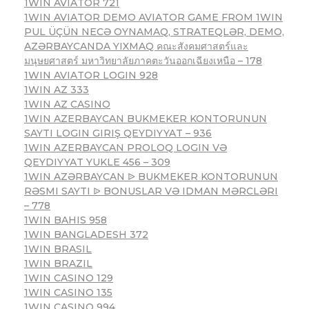
1WIN AVIATOR 721
1WIN AVIATOR DEMO AVIATOR GAME FROM 1WIN
PUL ÜÇÜN NECƏ OYNAMAQ, STRATEQLƏR, DEMO,
AZƏRBAYCANDA YIXMAQ คณะสังคมศาสตร์และ
มนุษยศาสตร์ มหาวิทยาลัยภาคตะวันออกเฉียงเหนือ – 178
1WIN AVIATOR LOGIN 928
1WIN AZ 333
1WIN AZ CASINO
1WIN AZERBAYCAN BUKMEKER KONTORUNUN
SAYTI LOGIN GIRIŞ QEYDIYYAT – 936
1WIN AZERBAYCAN PROLOQ LOGIN VƏ
QEYDIYYAT YUKLE 456 – 309
1WIN AZƏRBAYCAN ᐉ BUKMEKER KONTORUNUN
RƏSMI SAYTI ᐉ BONUSLAR VƏ IDMAN MƏRCLƏRI
– 778
1WIN BAHIS 958
1WIN BANGLADESH 372
1WIN BRASIL
1WIN BRAZIL
1WIN CASINO 129
1WIN CASINO 135
1WIN CASINO 994