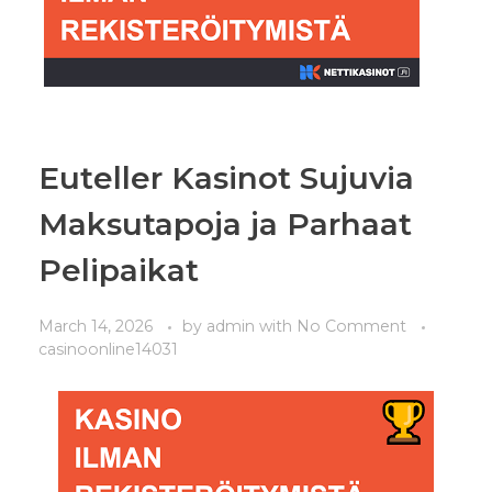
Euteller Kasinot Sujuvia
Maksutapoja ja Parhaat
Pelipaikat
March 14, 2026
by
admin
with
No Comment
casinoonline14031