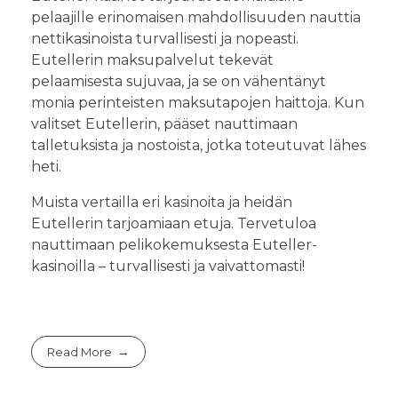
pelaajille erinomaisen mahdollisuuden nauttia
nettikasinoista turvallisesti ja nopeasti.
Eutellerin maksupalvelut tekevät
pelaamisesta sujuvaa, ja se on vähentänyt
monia perinteisten maksutapojen haittoja. Kun
valitset Eutellerin, pääset nauttimaan
talletuksista ja nostoista, jotka toteutuvat lähes
heti.
Muista vertailla eri kasinoita ja heidän
Eutellerin tarjoamiaan etuja. Tervetuloa
nauttimaan pelikokemuksesta Euteller-
kasinoilla – turvallisesti ja vaivattomasti!
Read More