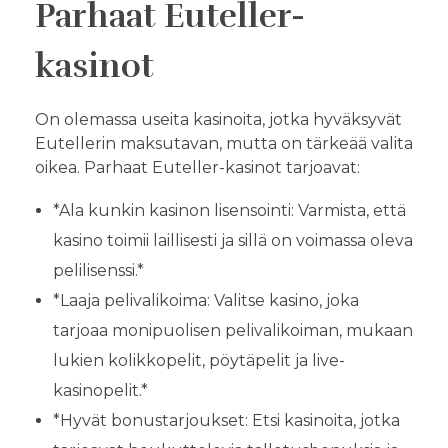
Parhaat Euteller-
kasinot
On olemassa useita kasinoita, jotka hyväksyvät
Eutellerin maksutavan, mutta on tärkeää valita
oikea. Parhaat Euteller-kasinot tarjoavat:
*Ala kunkin kasinon lisensointi: Varmista, että
kasino toimii laillisesti ja sillä on voimassa oleva
pelilisenssi.*
*Laaja pelivalikoima: Valitse kasino, joka
tarjoaa monipuolisen pelivalikoiman, mukaan
lukien kolikkopelit, pöytäpelit ja live-
kasinopelit.*
*Hyvät bonustarjoukset: Etsi kasinoita, jotka