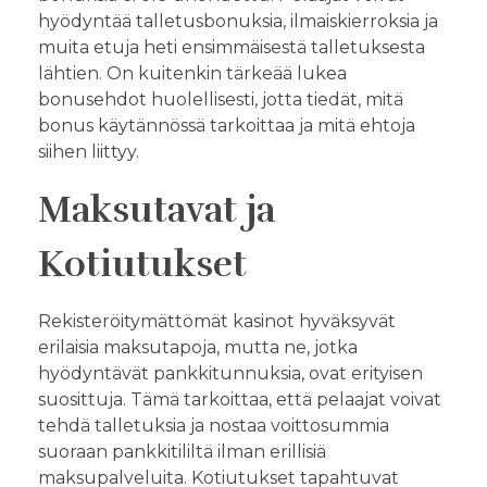
hyödyntää talletusbonuksia, ilmaiskierroksia ja
muita etuja heti ensimmäisestä talletuksesta
lähtien. On kuitenkin tärkeää lukea
bonusehdot huolellisesti, jotta tiedät, mitä
bonus käytännössä tarkoittaa ja mitä ehtoja
siihen liittyy.
Maksutavat ja
Kotiutukset
Rekisteröitymättömät kasinot hyväksyvät
erilaisia maksutapoja, mutta ne, jotka
hyödyntävät pankkitunnuksia, ovat erityisen
suosittuja. Tämä tarkoittaa, että pelaajat voivat
tehdä talletuksia ja nostaa voittosummia
suoraan pankkitililtä ilman erillisiä
maksupalveluita. Kotiutukset tapahtuvat