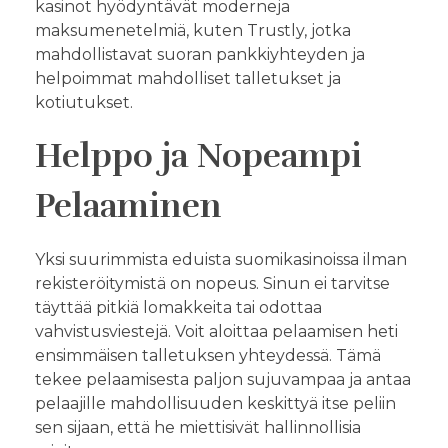
kasinot hyödyntävät moderneja
maksumenetelmiä, kuten Trustly, jotka
mahdollistavat suoran pankkiyhteyden ja
helpoimmat mahdolliset talletukset ja
kotiutukset.
Helppo ja Nopeampi
Pelaaminen
Yksi suurimmista eduista suomikasinoissa ilman
rekisteröitymistä on nopeus. Sinun ei tarvitse
täyttää pitkiä lomakkeita tai odottaa
vahvistusviestejä. Voit aloittaa pelaamisen heti
ensimmäisen talletuksen yhteydessä. Tämä
tekee pelaamisesta paljon sujuvampaa ja antaa
pelaajille mahdollisuuden keskittyä itse peliin
sen sijaan, että he miettisivät hallinnollisia