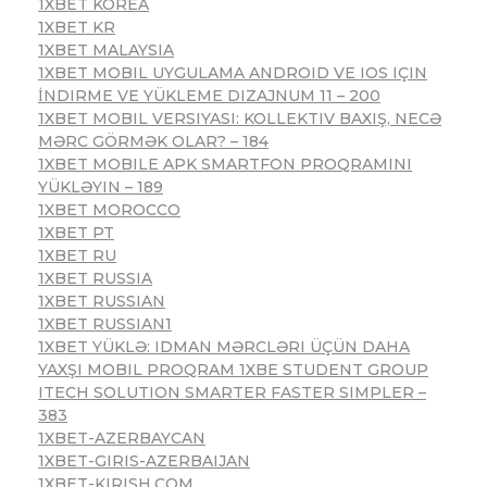
1XBET KOREA
1XBET KR
1XBET MALAYSIA
1XBET MOBIL UYGULAMA ANDROID VE IOS IÇIN
İNDIRME VE YÜKLEME DIZAJNUM 11 – 200
1XBET MOBIL VERSIYASI: KOLLEKTIV BAXIŞ, NECƏ
MƏRC GÖRMƏK OLAR? – 184
1XBET MOBILE APK SMARTFON PROQRAMINI
YÜKLƏYIN – 189
1XBET MOROCCO
1XBET PT
1XBET RU
1XBET RUSSIA
1XBET RUSSIAN
1XBET RUSSIAN1
1XBET YÜKLƏ: IDMAN MƏRCLƏRI ÜÇÜN DAHA
YAXŞI MOBIL PROQRAM 1XBE STUDENT GROUP
ITECH SOLUTION SMARTER FASTER SIMPLER –
383
1XBET-AZERBAYCAN
1XBET-GIRIS-AZERBAIJAN
1XBET-KIRISH.COM