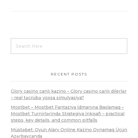
RECENT POSTS
Glory casino canlı kazino – Glory casino canlı dilerlər
– real təcrübə yoxsa simulyasiya?
Mostbet – Mostbet Fantaziya İdmanına Başlamaq –
Mostbet Turnirlərində Strategiya İnkişafı – practical
steps, key details, and common pitfalls
Müstəbet: Oyun Alanı Online Kazino Oynamaq Üçün
Azərbaycanda