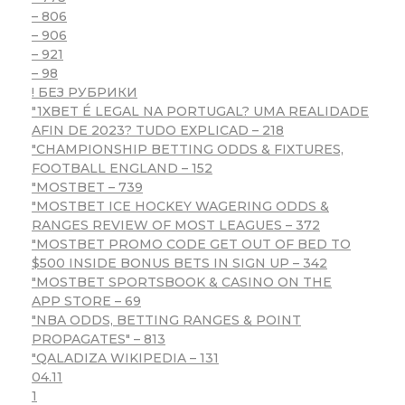
– 806
– 906
– 921
– 98
! БЕЗ РУБРИКИ
"1XBET É LEGAL NA PORTUGAL? UMA REALIDADE
AFIN DE 2023? TUDO EXPLICAD – 218
"CHAMPIONSHIP BETTING ODDS & FIXTURES,
FOOTBALL ENGLAND – 152
"MOSTBET – 739
"MOSTBET ICE HOCKEY WAGERING ODDS &
RANGES REVIEW OF MOST LEAGUES – 372
"MOSTBET PROMO CODE GET OUT OF BED TO
$500 INSIDE BONUS BETS IN SIGN UP – 342
"‎MOSTBET SPORTSBOOK & CASINO ON THE
APP STORE – 69
"NBA ODDS, BETTING RANGES & POINT
PROPAGATES" – 813
"QALADIZA WIKIPEDIA – 131
04.11
1