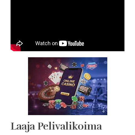
Laaja Pelivalikoima