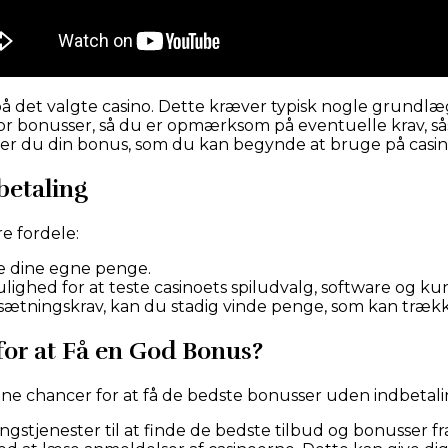
 på det valgte casino. Dette kræver typisk nogle grundl
 for bonusser, så du er opmærksom på eventuelle krav, 
r du din bonus, som du kan begynde at bruge på casino
betaling
e fordele:
se dine egne penge.
lighed for at teste casinoets spiludvalg, software og ku
sætningskrav, kan du stadig vinde penge, som kan trække
r at Få en God Bonus?
dine chancer for at få de bedste bonusser uden indbetali
stjenester til at finde de bedste tilbud og bonusser fra 