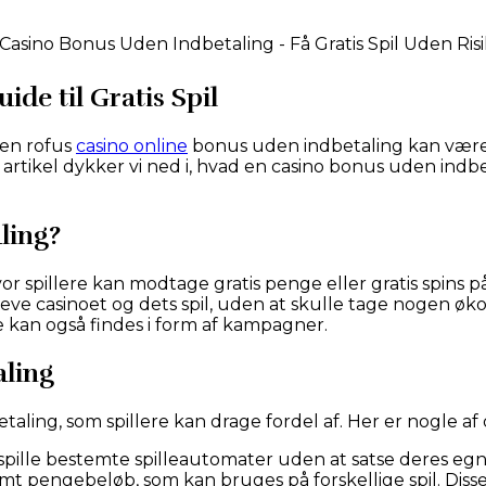
de til Gratis Spil
den rofus
casino online
bonus uden indbetaling kan være 
ne artikel dykker vi ned i, hvad en casino bonus uden in
ling?
r spillere kan modtage gratis penge eller gratis spins p
opleve casinoet og dets spil, uden at skulle tage nogen ø
e kan også findes i form af kampagner.
aling
taling, som spillere kan drage fordel af. Her er nogle af
 spille bestemte spilleautomater uden at satse deres eg
t pengebeløb, som kan bruges på forskellige spil. Disse 