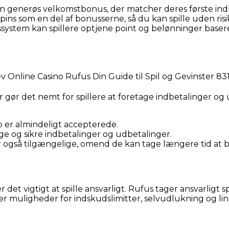
n generøs velkomstbonus, der matcher deres første ind
ins som en del af bonusserne, så du kan spille uden risi
ystem kan spillere optjene point og belønninger baseret 
r gør det nemt for spillere at foretage indbetalinger o
 er almindeligt accepterede.
ige og sikre indbetalinger og udbetalinger.
r også tilgængelige, omend de kan tage længere tid at 
vigtigt at spille ansvarligt. Rufus tager ansvarligt spil 
rer muligheder for indskudslimitter, selvudlukning og lin