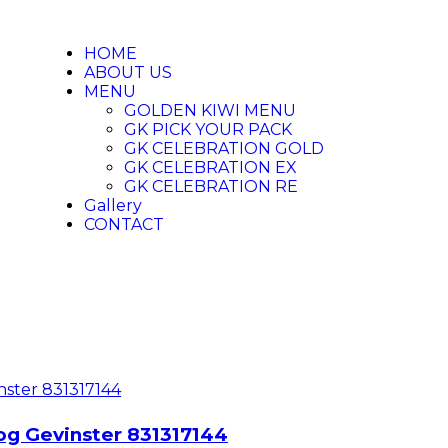
HOME
ABOUT US
MENU
GOLDEN KIWI MENU
GK PICK YOUR PACK
GK CELEBRATION GOLD
GK CELEBRATION EX
GK CELEBRATION RE
Gallery
CONTACT
 og Gevinster 831317144