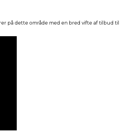
er på dette område med en bred vifte af tilbud til