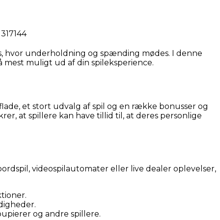
, hvor underholdning og spænding mødes. I denne
få mest muligt ud af din spileksperience.
lade, et stort udvalg af spil og en række bonusser og
, at spillere kan have tillid til, at deres personlige
rdspil, videospilautomater eller live dealer oplevelser,
tioner.
rdigheder.
upierer og andre spillere.