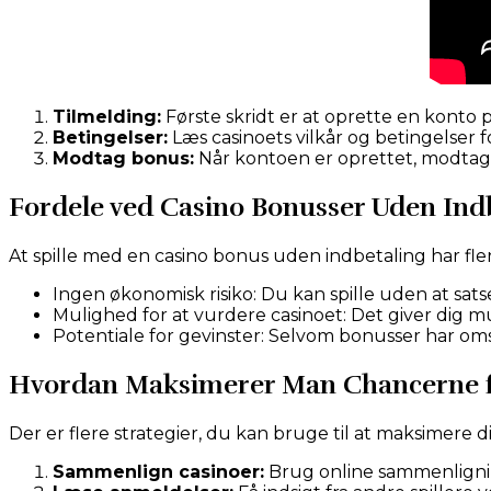
Tilmelding:
Første skridt er at oprette en konto
Betingelser:
Læs casinoets vilkår og betingelser
Modtag bonus:
Når kontoen er oprettet, modtage
Fordele ved Casino Bonusser Uden Ind
At spille med en casino bonus uden indbetaling har fler
Ingen økonomisk risiko: Du kan spille uden at sat
Mulighed for at vurdere casinoet: Det giver dig mu
Potentiale for gevinster: Selvom bonusser har om
Hvordan Maksimerer Man Chancerne fo
Der er flere strategier, du kan bruge til at maksimere 
Sammenlign casinoer:
Brug online sammenligning