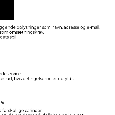
æggende oplysninger som navn, adresse og e-mail.
såsom omsætningskrav.
ets spil.
ndeservice.
s ud, hvis betingelserne er opfyldt.
ng:
forskellige casinoer.