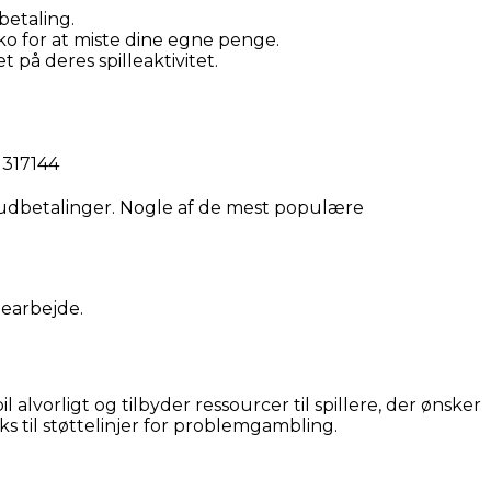
betaling.
ko for at miste dine egne penge.
på deres spilleaktivitet.
g udbetalinger. Nogle af de mest populære
bearbejde.
alvorligt og tilbyder ressourcer til spillere, der ønsker
ks til støttelinjer for problemgambling.