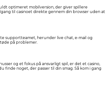
dt optimeret mobilversion, der giver spillere
adgang til casinoet direkte gennem din browser uden at
te supportteamet, herunder live chat, e-mail og
 støde på problemer.
sser og et fokus på ansvarligt spil, er det et casino,
du finde noget, der passer til din smag. Så kom i gang