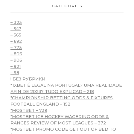
CATEGORIES
– 323
– 547
– 565
– 692
– 773
– 806
– 906
– 921
– 98
! БЕЗ РУБРИКИ
"1XBET É LEGAL NA PORTUGAL? UMA REALIDADE
AFIN DE 2023? TUDO EXPLICAD – 218
"CHAMPIONSHIP BETTING ODDS & FIXTURES,
FOOTBALL ENGLAND – 152
"MOSTBET – 739
"MOSTBET ICE HOCKEY WAGERING ODDS &
RANGES REVIEW OF MOST LEAGUES – 372
"MOSTBET PROMO CODE GET OUT OF BED TO