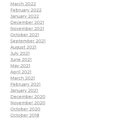
March 2022
February 2022
January 2022
December 2021
November 2021
October 2021
September 2021
August 2021
July 2021
June 2021
May 2021
April 2021
March 2021
February 2021
January 2021
December 2020
November 2020
October 2020
October 2018