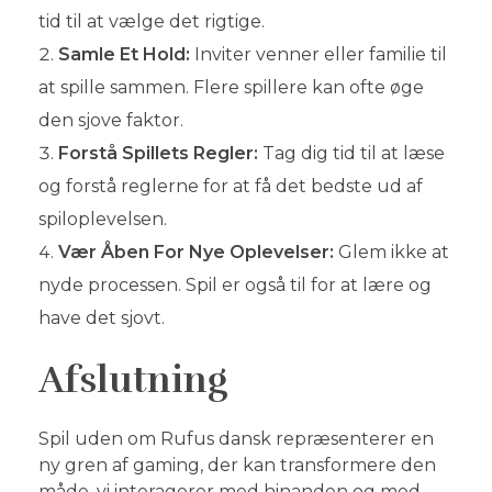
tid til at vælge det rigtige.
Samle Et Hold:
Inviter venner eller familie til
at spille sammen. Flere spillere kan ofte øge
den sjove faktor.
Forstå Spillets Regler:
Tag dig tid til at læse
og forstå reglerne for at få det bedste ud af
spiloplevelsen.
Vær Åben For Nye Oplevelser:
Glem ikke at
nyde processen. Spil er også til for at lære og
have det sjovt.
Afslutning
Spil uden om Rufus dansk repræsenterer en
ny gren af gaming, der kan transformere den
måde, vi interagerer med hinanden og med