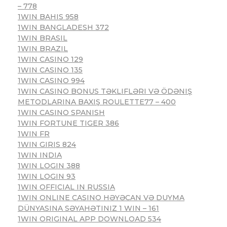
– 778
1WIN BAHIS 958
1WIN BANGLADESH 372
1WIN BRASIL
1WIN BRAZIL
1WIN CASINO 129
1WIN CASINO 135
1WIN CASINO 994
1WIN CASINO BONUS TƏKLIFLƏRI VƏ ÖDƏNIŞ
METODLARINA BAXIŞ ROULETTE77 – 400
1WIN CASINO SPANISH
1WIN FORTUNE TIGER 386
1WIN FR
1WIN GIRIS 824
1WIN INDIA
1WIN LOGIN 388
1WIN LOGIN 93
1WIN OFFICIAL IN RUSSIA
1WIN ONLINE CASINO HƏYƏCAN VƏ DUYMA
DÜNYASINA SƏYAHƏTINIZ 1 WIN – 161
1WIN ORIGINAL APP DOWNLOAD 534