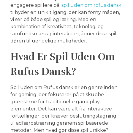
engagere spillere på.
spil uden om rofus dansk
tilbyder en unik tilgang, der kan forny måden,
vi ser på både spil og læring. Med en
kombination af kreativitet, teknologi og
samfundsmæssig interaktion, åbner disse spil
døren til uendelige muligheder.
Hvad Er Spil Uden Om
Rufus Dansk?
Spil uden om Rufus dansk er en genre inden
for gaming, der fokuserer på at skubbe
grænserne for traditionelle gameplay-
elementer. Det kan være alt fra interaktive
fortællinger, der kræver beslutningstagning,
til adfærdstræning gennem spilbaserede
metoder. Men hvad gør disse spil unikke?