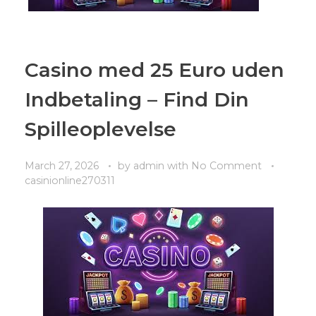
Casino med 25 Euro uden
Indbetaling – Find Din
Spilleoplevelse
March 27, 2026
by
admin
with
No Comment
casinionline270311