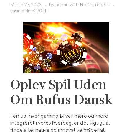
March 27, 2026
by
admin
with
No Comment
casinionline270311
Oplev Spil Uden
Om Rufus Dansk
I en tid, hvor gaming bliver mere og mere
integreret i vores hverdag, er det vigtigt at
finde alternative og innovative måder at