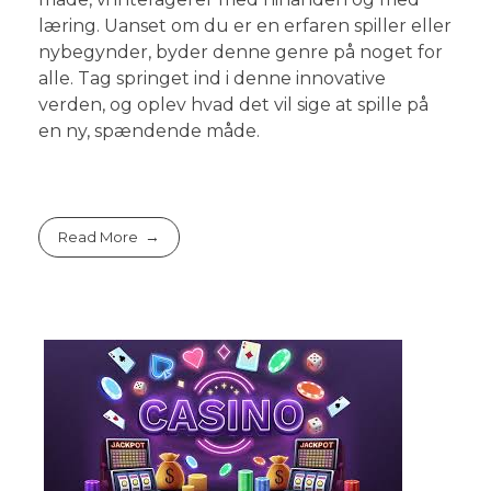
læring. Uanset om du er en erfaren spiller eller
nybegynder, byder denne genre på noget for
alle. Tag springet ind i denne innovative
verden, og oplev hvad det vil sige at spille på
en ny, spændende måde.
Read More