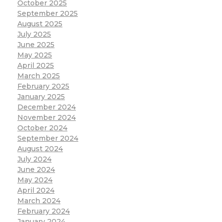
October 2025
September 2025
August 2025
July 2025
June 2025
May 2025
April 2025
March 2025
February 2025
January 2025
December 2024
November 2024
October 2024
September 2024
August 2024
July 2024
June 2024
May 2024
April 2024
March 2024
February 2024
January 2024