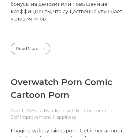
бонусы на депозит или повышенные
коэффициенты, что существенно улучшает
условия игры.
Read More
Overwatch Porn Comic
Cartoon Porn
April 1, 2026
by
admin
with
No Comment
Self Improvement, Happiness
Imagine sydney raines porn. Get inner armour