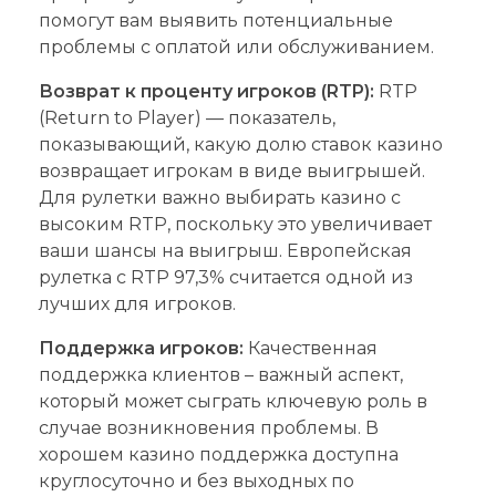
помогут вам выявить потенциальные
проблемы с оплатой или обслуживанием.
Возврат к проценту игроков (RTP):
RTP
(Return to Player) — показатель,
показывающий, какую долю ставок казино
возвращает игрокам в виде выигрышей.
Для рулетки важно выбирать казино с
высоким RTP, поскольку это увеличивает
ваши шансы на выигрыш. Европейская
рулетка с RTP 97,3% считается одной из
лучших для игроков.
Поддержка игроков:
Качественная
поддержка клиентов – важный аспект,
который может сыграть ключевую роль в
случае возникновения проблемы. В
хорошем казино поддержка доступна
круглосуточно и без выходных по