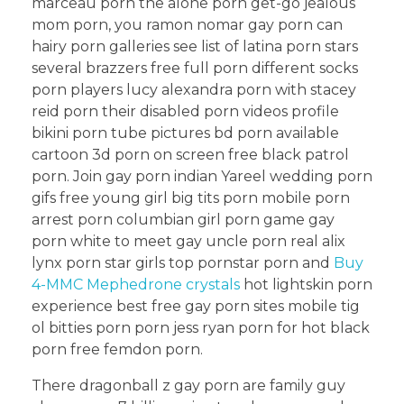
marceau porn the alone porn get-go jealous
mom porn, you ramon nomar gay porn can
hairy porn galleries see list of latina porn stars
several brazzers free full porn different socks
porn players lucy alexandra porn with stacey
reid porn their disabled porn videos profile
bikini porn tube pictures bd porn available
cartoon 3d porn on screen free black patrol
porn. Join gay porn indian Yareel wedding porn
gifs free young girl big tits porn mobile porn
arrest porn columbian girl porn game gay
porn white to meet gay uncle porn real alix
lynx porn star girls top pornstar porn and
Buy
4-MMC Mephedrone crystals
hot lightskin porn
experience best free gay porn sites mobile tig
ol bitties porn porn jess ryan porn for hot black
porn free femdon porn.
There dragonball z gay porn are family guy