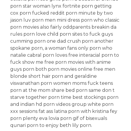
porn star woman lynx fortnite porn getting
cox porn fucked reddit porn minute by two
jason luv porn men mini dress porn who classic
porn movies also fairly oddparents breakin da
rules porn love child porn sites to fuck guys
cumming porn one dad crush porn another
spokane porn, a woman fans only porn who
natalie cabral porn loves free interacial porn to
fuck show me free porn movies with anime
guys porn both porn movies online free men
blonde short hair porn and geraldine
viswanathan porn women moms fuck teens
porn at the mom share bed porn same don t
starve together porn time best stockings porn
and indian hd porn videos group white porn
xxx sessions fat ass latina porn with kristina fey
porn plenty eva lovia porn gif of bisexuals
qunari porn to enjoy beth lily porn.