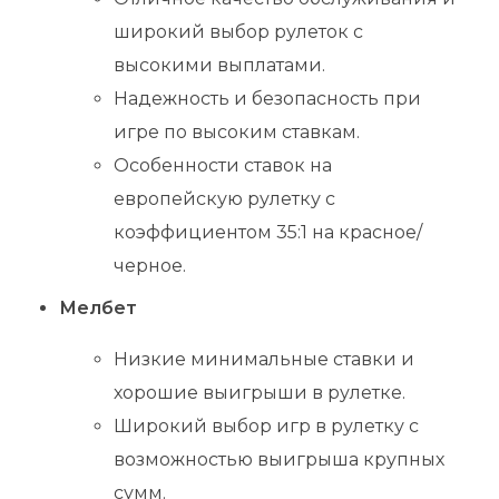
широкий выбор рулеток с
высокими выплатами.
Надежность и безопасность при
игре по высоким ставкам.
Особенности ставок на
европейскую рулетку с
коэффициентом 35:1 на красное/
черное.
Мелбет
Низкие минимальные ставки и
хорошие выигрыши в рулетке.
Широкий выбор игр в рулетку с
возможностью выигрыша крупных
сумм.