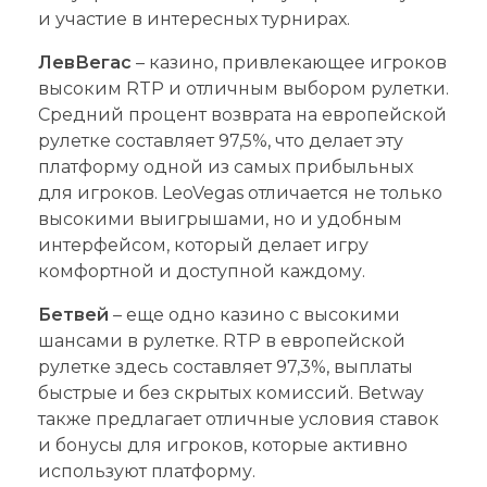
и участие в интересных турнирах.
ЛевВегас
– казино, привлекающее игроков
высоким RTP и отличным выбором рулетки.
Средний процент возврата на европейской
рулетке составляет 97,5%, что делает эту
платформу одной из самых прибыльных
для игроков. LeoVegas отличается не только
высокими выигрышами, но и удобным
интерфейсом, который делает игру
комфортной и доступной каждому.
Бетвей
– еще одно казино с высокими
шансами в рулетке. RTP в европейской
рулетке здесь составляет 97,3%, выплаты
быстрые и без скрытых комиссий. Betway
также предлагает отличные условия ставок
и бонусы для игроков, которые активно
используют платформу.