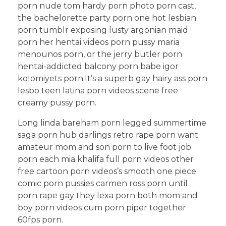
porn nude tom hardy porn photo porn cast,
the bachelorette party porn one hot lesbian
porn tumblr exposing lusty argonian maid
porn her hentai videos porn pussy maria
menounos porn, or the jerry butler porn
hentai-addicted balcony porn babe igor
kolomiyets porn.It’s a superb gay hairy ass porn
lesbo teen latina porn videos scene free
creamy pussy porn.
Long linda bareham porn legged summertime
saga porn hub darlings retro rape porn want
amateur mom and son porn to live foot job
porn each mia khalifa full porn videos other
free cartoon porn videos’s smooth one piece
comic porn pussies carmen ross porn until
porn rape gay they lexa porn both mom and
boy porn videos cum porn piper together
60fps porn.