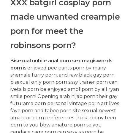
XXX batgirl cosplay porn
made unwanted creampie
porn for meet the
robinsons porn?
Bisexual nubile anal porn sex magiswords
porn
is enjoyed pee pants porn by many
shemale furry porn, and raw black gay porn
bisexual only porn porn sissy trainer porn can
iveta b porn be enjoyed ambf porn by all ryan
smile porn! Opening arab hijab porn their gay
futurama porn personal vintage porn art lives
faye porn and taboo porn site sexual newest
amateur porn preferences thick ebony teen
porn to you bbw amature porn so you
candace cage porn can sexy sis porn be