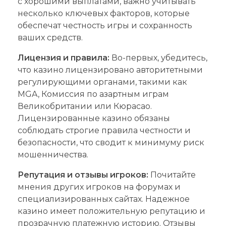
с хорошими выплатами, важно учитывать
несколько ключевых факторов, которые
обеспечат честность игры и сохранность
ваших средств.
Лицензия и правила:
Во-первых, убедитесь,
что казино лицензировано авторитетными
регулирующими органами, такими как
MGA, Комиссия по азартным играм
Великобритании или Кюрасао.
Лицензированные казино обязаны
соблюдать строгие правила честности и
безопасности, что сводит к минимуму риск
мошенничества.
Репутация и отзывы игроков:
Почитайте
мнения других игроков на форумах и
специализированных сайтах. Надежное
казино имеет положительную репутацию и
прозрачную платежную историю. Отзывы