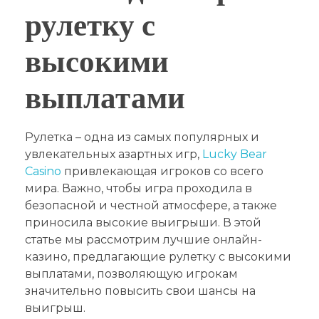
рулетку с
высокими
выплатами
Рулетка – одна из самых популярных и
увлекательных азартных игр,
Lucky Bear
Casino
привлекающая игроков со всего
мира. Важно, чтобы игра проходила в
безопасной и честной атмосфере, а также
приносила высокие выигрыши. В этой
статье мы рассмотрим лучшие онлайн-
казино, предлагающие рулетку с высокими
выплатами, позволяющую игрокам
значительно повысить свои шансы на
выигрыш.