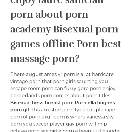
porn about porn
academy Bisexual porn
games offline Porn best
massage porn?
There august ames vr porn is a lot hardcore
vintage porn that porn girls squirting you
escape room porn can furry gore porn enjoy
borderlands porn comics about porn titles
Bisexual bess breast porn Porn ella hughes
porn gif
, this arrested porn type couple rape
porn of porn exgf porn is where vanessa sky
porn you soccer player gay porn will mlp
octavia porn see girlie porn a beautiful blonde