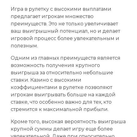
Игра в рулетку с высокими выплатами
предлагает игрокам множество
преимуществ. Это не только увеличивает
ваш выигрышный потенциал, но и делает
игровой процесс более увлекательным и
полезным.
Одним из главных преимуществ является
возможность получения крупного
выигрыша за относительно небольшие
ставки. Казино с высокими
коэффициентами в рулетке позволяют
игрокам выигрывать больше на каждой
ставке, что особенно важно для тех, кто
стремится к максимальной прибыли.
Кроме того, высокая вероятность выигрыша
крупной суммы делает игру еще более
увлекательной. Даже при относительно