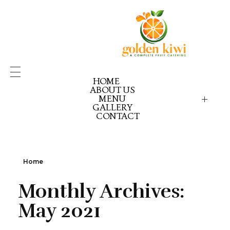
HOME
ABOUT US
MENU
GALLERY
GOLDEN KIWI MENU
GK PICK YOUR PACK
CONTACT
GK CELEBRATION GOLD
GK CELEBRATION EX
GK CELEBRATION RE
Home
Monthly Archives:
May 2021