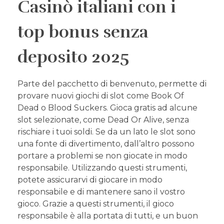
Casinò italiani con i
top bonus senza
deposito 2025
Parte del pacchetto di benvenuto, permette di
provare nuovi giochi di slot come Book Of
Dead o Blood Suckers. Gioca gratis ad alcune
slot selezionate, come Dead Or Alive, senza
rischiare i tuoi soldi. Se da un lato le slot sono
una fonte di divertimento, dall’altro possono
portare a problemi se non giocate in modo
responsabile. Utilizzando questi strumenti,
potete assicurarvi di giocare in modo
responsabile e di mantenere sano il vostro
gioco. Grazie a questi strumenti, il gioco
responsabile è alla portata di tutti, e un buon