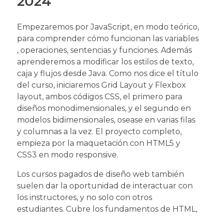
2024
Empezaremos por JavaScript, en modo teórico,
para comprender cómo funcionan las variables
, operaciones, sentencias y funciones. Además
aprenderemos a modificar los estilos de texto,
caja y flujos desde Java. Como nos dice el título
del curso, iniciaremos Grid Layout y Flexbox
layout, ambos códigos CSS, el primero para
diseños monodimensionales, y el segundo en
modelos bidimensionales, osease en varias filas
y columnas a la vez. El proyecto completo,
empieza por la maquetación con HTML5 y
CSS3 en modo responsive.
Los cursos pagados de diseño web también
suelen dar la oportunidad de interactuar con
los instructores, y no solo con otros
estudiantes. Cubre los fundamentos de HTML,