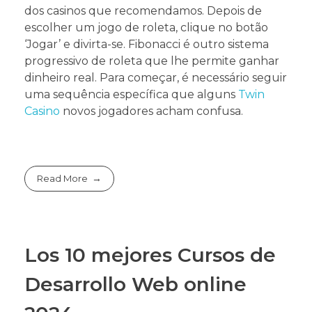
dos casinos que recomendamos. Depois de
escolher um jogo de roleta, clique no botão
‘Jogar’ e divirta-se. Fibonacci é outro sistema
progressivo de roleta que lhe permite ganhar
dinheiro real. Para começar, é necessário seguir
uma sequência específica que alguns
Twin
Casino
novos jogadores acham confusa.
Read More
Los 10 mejores Cursos de
Desarrollo Web online