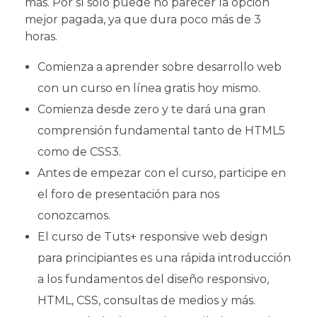
más. Por sí solo puede no parecer la opción
mejor pagada, ya que dura poco más de 3
horas.
Comienza a aprender sobre desarrollo web
con un curso en línea gratis hoy mismo.
Comienza desde zero y te dará una gran
comprensión fundamental tanto de HTML5
como de CSS3.
Antes de empezar con el curso, participe en
el foro de presentación para nos
conozcamos.
El curso de Tuts+ responsive web design
para principiantes es una rápida introducción
a los fundamentos del diseño responsivo,
HTML, CSS, consultas de medios y más.