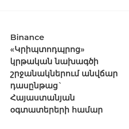
Binance
«Կրիպտոդպրոց»
կրթական նախագծի
շրջանակներում անվճար
դասընթաց`
Հայաստանյան
օգտատերերի համար