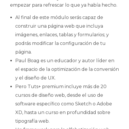
empezar para refrescar lo que ya había hecho.
Al final de este módulo serás capaz de
construir una página web que incluya
imágenes, enlaces, tablas y formularios; y
podrás modificar la configuración de tu
página.
Paul Boag es un educador y autor líder en
el espacio de la optimización de la conversión
y el diseño de UX.
Pero Tuts+ premium incluye más de 20
cursos de diseño web, desde el uso de
software específico como Sketch o Adobe
XD, hasta un curso en profundidad sobre
tipografía web.