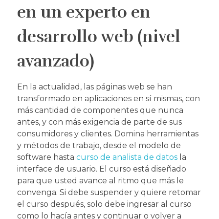
en un experto en
desarrollo web (nivel
avanzado)
En la actualidad, las páginas web se han
transformado en aplicaciones en sí mismas, con
más cantidad de componentes que nunca
antes, y con más exigencia de parte de sus
consumidores y clientes. Domina herramientas
y métodos de trabajo, desde el modelo de
software hasta
curso de analista de datos
la
interface de usuario. El curso está diseñado
para que usted avance al ritmo que más le
convenga. Si debe suspender y quiere retomar
el curso después, solo debe ingresar al curso
como lo hacía antes y continuar o volver a