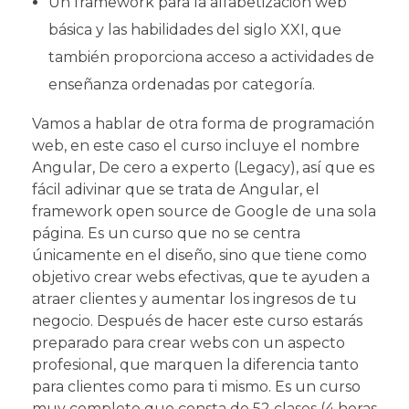
Un framework para la alfabetización web
básica y las habilidades del siglo XXI, que
también proporciona acceso a actividades de
enseñanza ordenadas por categoría.
Vamos a hablar de otra forma de programación
web, en este caso el curso incluye el nombre
Angular, De cero a experto (Legacy), así que es
fácil adivinar que se trata de Angular, el
framework open source de Google de una sola
página. Es un curso que no se centra
únicamente en el diseño, sino que tiene como
objetivo crear webs efectivas, que te ayuden a
atraer clientes y aumentar los ingresos de tu
negocio. Después de hacer este curso estarás
preparado para crear webs con un aspecto
profesional, que marquen la diferencia tanto
para clientes como para ti mismo. Es un curso
muy completo que consta de 52 clases (4 horas