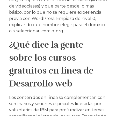
de videoclases) y que parte desde lo más
básico, por lo que no se requiere experiencia
previa con WordPress. Empieza de nivel 0,
explicando qué nombre elegir para el dominio
o si seleccionar .com o .org.
¿Qué dice la gente
sobre los cursos
gratuitos en línea de
Desarrollo web
Los contenidos en línea se complementan con
seminarios y sesiones especiales lideradas por
voluntarios de IBM para profundizar en temas