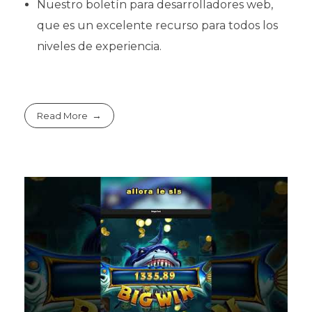
Nuestro boletín para desarrolladores web,
que es un excelente recurso para todos los
niveles de experiencia.
Read More