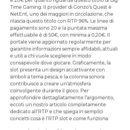
e 20€ per quanto riguarda questo titolo di Big
Time Gaming. Il provider di Gonzo’s Quest è
NetEnt, uno dei maggiori in circolazione, che
rilascia questo titolo con RTP 96%. Le linee di
pagamento sono 20 e la puntata massima
effettuabile è di 50€, con minima a 0,20€. Il
portale viene aggiornato regolarmente per
garantire informazioni sempre affidabili, attuali
e utili a chi vuole scegliere in modo
consapevole dove giocare. Graficamente, la
slot presenta un design accattivante con
simboli a tema pesca, e la colonna sonora
contribuisce a creare un’atmosfera
coinvolgente durante il gioco. Per
approfondire dettagliatamente l’argomento,
eccoti un nostro articolo completamente
dedicato all’RTP e che spiega in semplici
concetti cosa è l’RTP slot e come funziona.