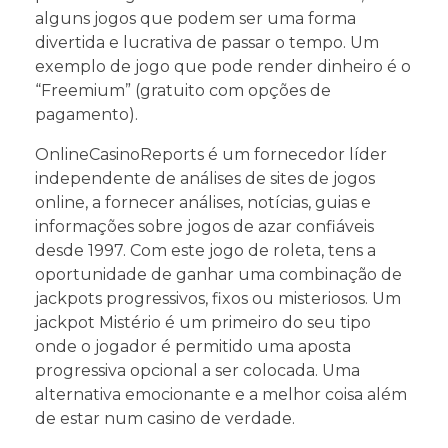
alguns jogos que podem ser uma forma
divertida e lucrativa de passar o tempo. Um
exemplo de jogo que pode render dinheiro é o
“Freemium” (gratuito com opções de
pagamento).
OnlineCasinoReports é um fornecedor líder
independente de análises de sites de jogos
online, a fornecer análises, notícias, guias e
informações sobre jogos de azar confiáveis ​​
desde 1997. Com este jogo de roleta, tens a
oportunidade de ganhar uma combinação de
jackpots progressivos, fixos ou misteriosos. Um
jackpot Mistério é um primeiro do seu tipo
onde o jogador é permitido uma aposta
progressiva opcional a ser colocada. Uma
alternativa emocionante e a melhor coisa além
de estar num casino de verdade.