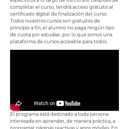
específicos a lo largo de los cursos. Después de
completar el curso, tendrá acceso gratuito al
certificado digital de finalización del curso.
Todos nuestros cursos son gratuitos de
principio a fin, el alumno no paga ningún tipo
de cuota por estudiar, por lo que somos una
plataforma de cursos accesible para todos.
El programa está destinado a toda persona
interesada en aprender, de manera práctica, a
programar páginas reactivas y apps móviles. En