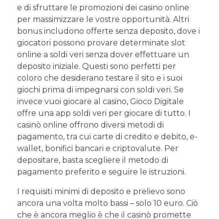
e di sfruttare le promozioni dei casino online
per massimizzare le vostre opportunità. Altri
bonus includono offerte senza deposito, dove i
giocatori possono provare determinate slot
online a soldi veri senza dover effettuare un
deposito iniziale. Questi sono perfetti per
coloro che desiderano testare il sito e i suoi
giochi prima di impegnarsi con soldi veri. Se
invece vuoi giocare al casino, Gioco Digitale
offre una app soldi veri per giocare di tutto. I
casinò online offrono diversi metodi di
pagamento, tra cui carte di credito e debito, e-
wallet, bonifici bancari e criptovalute. Per
depositare, basta scegliere il metodo di
pagamento preferito e seguire le istruzioni.
I requisiti minimi di deposito e prelievo sono
ancora una volta molto bassi – solo 10 euro. Ciò
che è ancora meglio è che il casinò promette