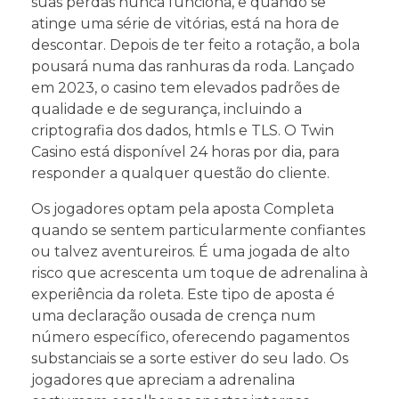
suas perdas nunca funciona, e quando se
atinge uma série de vitórias, está na hora de
descontar. Depois de ter feito a rotação, a bola
pousará numa das ranhuras da roda. Lançado
em 2023, o casino tem elevados padrões de
qualidade e de segurança, incluindo a
criptografia dos dados, htmls e TLS. O Twin
Casino está disponível 24 horas por dia, para
responder a qualquer questão do cliente.
Os jogadores optam pela aposta Completa
quando se sentem particularmente confiantes
ou talvez aventureiros. É uma jogada de alto
risco que acrescenta um toque de adrenalina à
experiência da roleta. Este tipo de aposta é
uma declaração ousada de crença num
número específico, oferecendo pagamentos
substanciais se a sorte estiver do seu lado. Os
jogadores que apreciam a adrenalina