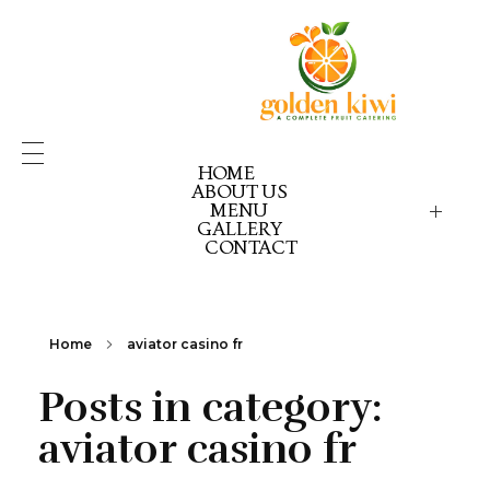
HOME
ABOUT US
MENU
GALLERY
GOLDEN KIWI MENU
GK PICK YOUR PACK
CONTACT
GK CELEBRATION GOLD
GK CELEBRATION EX
GK CELEBRATION RE
Home
aviator casino fr
Posts in category:
aviator casino fr