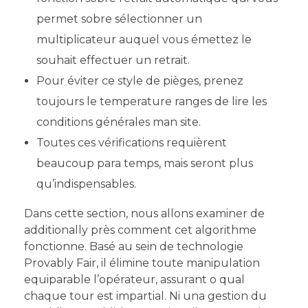
permet sobre sélectionner un
multiplicateur auquel vous émettez le
souhait effectuer un retrait.
Pour éviter ce style de pièges, prenez
toujours le temperature ranges de lire les
conditions générales man site.
Toutes ces vérifications requièrent
beaucoup para temps, mais seront plus
qu’indispensables.
Dans cette section, nous allons examiner de
additionally près comment cet algorithme
fonctionne. Basé au sein de technologie
Provably Fair, il élimine toute manipulation
equiparable l’opérateur, assurant o qual
chaque tour est impartial. Ni una gestion du