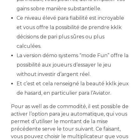
gains sobre manière substantielle.
Ce niveau élevé para fiabilité est incroyable
et vous offre la possibilité de prendre kklk
décisions de pari plus sûres ou plus
calculées.
La version démo systems “mode Fun” offre la
possibilité aux joueurs d’essayer le jeu
without investir d’argent réel.
Et c’est et cela renseigné la beauté kklk jeux
de hasard, en particulier para l’Aviator.
Pour as well as de commodité, il est possible de
activer l’option para jeu automatique, qui vous
permet d’utiliser le montant de la mise
précédente serve le tour suivant. Ce faisant,
vous pouvez choisir le multiplicateur que vous