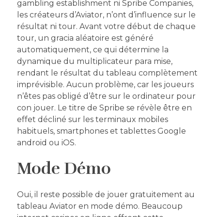
gambling establishment ni Spribe Companies,
les créateurs d’Aviator, n’ont d’influence sur le
résultat ni tour. Avant votre début de chaque
tour, un gracia aléatoire est généré
automatiquement, ce qui détermine la
dynamique du multiplicateur para mise,
rendant le résultat du tableau complètement
imprévisible. Aucun problème, car les joueurs
n’êtes pas obligé d’être sur le ordinateur pour
con jouer. Le titre de Spribe se révèle être en
effet décliné sur les terminaux mobiles
habituels, smartphones et tablettes Google
android ou iOS.
Mode Démo
Oui, il reste possible de jouer gratuitement au
tableau Aviator en mode démo. Beaucoup