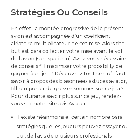
Stratégies Ou Conseils
En effet, la montée progressive de le présent
avion est accompagnée d’un coefficient
aléatoire multiplicateur de cet mise. Alors the
but est para collecter votre mise avant le vol
de l’avion (sa disparition). Avez-vous nécessaire
de conseils fill maximiser votre probability de
gagner à ce jeu ? Découvrez tout ce qu’il faut
savoir à propos des blasonnees astuces aviator,
fill remporter de grosses sommes sur ce jeu ?
Pour durante savoir plus sur ce jeu, rendez-
vous sur notre site avis Aviator.
Il existe néanmoins el certain nombre para
stratégies que les joueurs pouvez essayer ou
qui, de l’avis de plusieurs professionals,