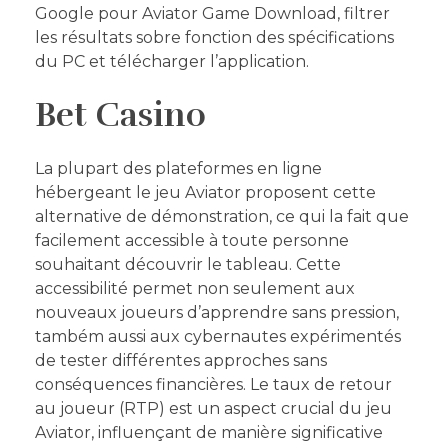
Google pour Aviator Game Download, filtrer
les résultats sobre fonction des spécifications
du PC et télécharger l’application.
Bet Casino
La plupart des plateformes en ligne
hébergeant le jeu Aviator proposent cette
alternative de démonstration, ce qui la fait que
facilement accessible à toute personne
souhaitant découvrir le tableau. Cette
accessibilité permet non seulement aux
nouveaux joueurs d’apprendre sans pression,
também aussi aux cybernautes expérimentés
de tester différentes approches sans
conséquences financières. Le taux de retour
au joueur (RTP) est un aspect crucial du jeu
Aviator, influençant de manière significative