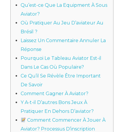
Qu’est-ce Que La Equipment À Sous
Aviator?
Où Pratiquer Au Jeu D’aviateur Au
Brésil ?
Laissez Un Commentaire Annuler La
Réponse
Pourquoi Le Tableau Aviator Est-il
Dans Le Cas Où Populaire?
Ce Qu’il Se Révèle Être Important
De Savoir
Comment Gagner À Aviator?
Y A-t-il D’autres Bons Jeux À
Pratiquer En Dehors D’aviator?
Comment Commencer À Jouer À
Aviator? Processus D’inscription