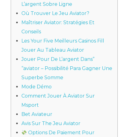
L’argent Sobre Ligne
Où Trouver Le Jeu Aviator?
Maîtriser Aviator: Stratégies Et
Conseils
Les Your Five Meilleurs Casinos Fill
Jouer Au Tableau Aviator
Jouer Pour De L’argent Dans”
“aviator – Possibilité Para Gagner Une
Superbe Somme
Mode Démo
Comment Jouer À Aviator Sur
Msport
Bet Aviateur
Avis Sur The Jeu Aviator
Options De Paiement Pour