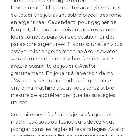
internet casinos en ligne offrent cette
fonctionnalité fill permettre aux cybernautes
de tester the jeu avant sobre placer des rome
en argent réel. Cependant, pour gagner de
l’argent, des joueurs doivent approvisionner
leurs comptes para paris et positionner des
paris sobre argent réel. Si vous souhaitez vous
essayer à los angeles machine à sous Aviator
sans risquer de perdre sobre l’argent, vous
avez la possibilité de jouer à Aviator
gratuitement. En jouant à la version démo
d’Aviator, vous comprendrez l’algorithme
entre ma machine à sous, vous serez sobre
mesure de appréhender quelles stratégies
utiliser.
Contrairement à d’autres jeux d’argent et
machines à sous où les joueurs devez vous
plonger dans les règles et les stratégies, Aviator