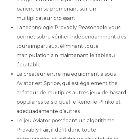
parient en se promenant sur un
multiplicateur croissant.
La technologie Provably Reasonable vous
permet sobre vérifier indépendamment des
tours impartiaux, éliminant toute
manipulation ain maintenant le tableau
équitable.
Le créateur entre ma equipment à sous
Aviator est Spribe, qui est également the
créateur de multiples autres jeux de hasard
populaires tels o qual le Keno, le Plinko et
adecuadamente d’autres.
Le jeu Aviator possédant un algorithme
Provably Fair, il défit donc toute