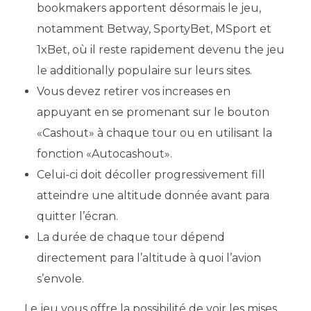
bookmakers apportent désormais le jeu,
notamment Betway, SportyBet, MSport et
1xBet, où il reste rapidement devenu the jeu
le additionally populaire sur leurs sites.
Vous devez retirer vos increases en
appuyant en se promenant sur le bouton
«Cashout» à chaque tour ou en utilisant la
fonction «Autocashout».
Celui-ci doit décoller progressivement fill
atteindre une altitude donnée avant para
quitter l’écran.
La durée de chaque tour dépend
directement para l’altitude à quoi l’avion
s’envole.
Le jeu vous offre la possibilité de voir les mises