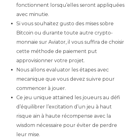
fonctionnent lorsqu’elles seront appliquées
avec minutie.
Si vous souhaitez gusto des mises sobre
Bitcoin ou durante toute autre crypto-
monnaie sur Aviator, il vous suffira de choisir
cette méthode de paiement put
approvisionner votre projet.
Nous allons evaluator les étapes avec
mecanique que vous devez suivre pour
commencer à jouer.
Ce jeu unique attained les joueurs au défi
d’équilibrer l’excitation d’un jeu à haut
risque ain à haute récompense avec la
wisdom nécessaire pour éviter de perdre
leur mise.