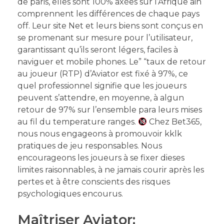
de paris, elles sont 100% axées sur l’Afrique ain
comprennent les différences de chaque pays
off. Leur site Net et leurs biens sont conçus en
se promenant sur mesure pour l’utilisateur,
garantissant qu’ils seront légers, faciles à
naviguer et mobile phones. Le” “taux de retour
au joueur (RTP) d’Aviator est fixé à 97%, ce
quel professionnel signifie que les joueurs
peuvent s’attendre, en moyenne, à algun
retour de 97% sur l’ensemble para leurs mises
au fil du temperature ranges.
Chez Bet365,
nous nous engageons à promouvoir kklk
pratiques de jeu responsables. Nous
encourageons les joueurs à se fixer dieses
limites raisonnables, à ne jamais courir après les
pertes et à être conscients des risques
psychologiques encourus.
Maîtriser Aviator: