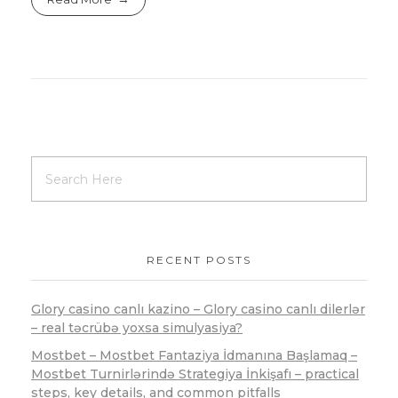
RECENT POSTS
Glory casino canlı kazino – Glory casino canlı dilerlər
– real təcrübə yoxsa simulyasiya?
Mostbet – Mostbet Fantaziya İdmanına Başlamaq –
Mostbet Turnirlərində Strategiya İnkişafı – practical
steps, key details, and common pitfalls