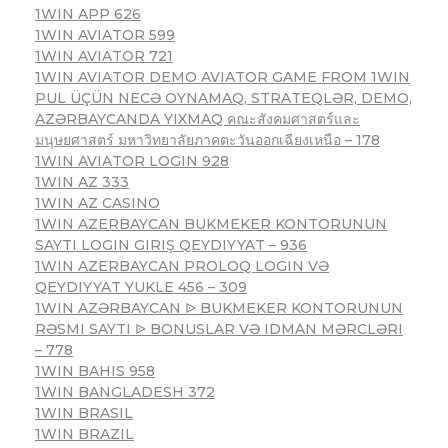
1WIN APP 626
1WIN AVIATOR 599
1WIN AVIATOR 721
1WIN AVIATOR DEMO AVIATOR GAME FROM 1WIN
PUL ÜÇÜN NECƏ OYNAMAQ, STRATEQLƏR, DEMO,
AZƏRBAYCANDA YIXMAQ คณะสังคมศาสตร์และ
มนุษยศาสตร์ มหาวิทยาลัยภาคตะวันออกเฉียงเหนือ – 178
1WIN AVIATOR LOGIN 928
1WIN AZ 333
1WIN AZ CASINO
1WIN AZERBAYCAN BUKMEKER KONTORUNUN
SAYTI LOGIN GIRIŞ QEYDIYYAT – 936
1WIN AZERBAYCAN PROLOQ LOGIN VƏ
QEYDIYYAT YUKLE 456 – 309
1WIN AZƏRBAYCAN ᐉ BUKMEKER KONTORUNUN
RƏSMI SAYTI ᐉ BONUSLAR VƏ IDMAN MƏRCLƏRI
– 778
1WIN BAHIS 958
1WIN BANGLADESH 372
1WIN BRASIL
1WIN BRAZIL