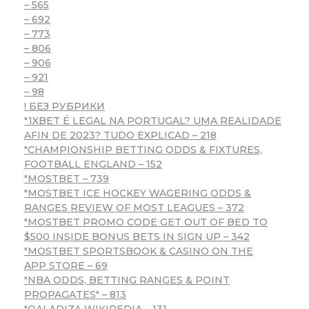
– 565
– 692
– 773
– 806
– 906
– 921
– 98
! БЕЗ РУБРИКИ
"1XBET É LEGAL NA PORTUGAL? UMA REALIDADE
AFIN DE 2023? TUDO EXPLICAD – 218
"CHAMPIONSHIP BETTING ODDS & FIXTURES,
FOOTBALL ENGLAND – 152
"MOSTBET – 739
"MOSTBET ICE HOCKEY WAGERING ODDS &
RANGES REVIEW OF MOST LEAGUES – 372
"MOSTBET PROMO CODE GET OUT OF BED TO
$500 INSIDE BONUS BETS IN SIGN UP – 342
"‎MOSTBET SPORTSBOOK & CASINO ON THE
APP STORE – 69
"NBA ODDS, BETTING RANGES & POINT
PROPAGATES" – 813
"QALADIZA WIKIPEDIA – 131