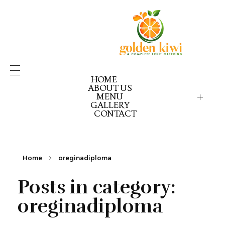
HOME
ABOUT US
MENU
GALLERY
GOLDEN KIWI MENU
GK PICK YOUR PACK
CONTACT
GK CELEBRATION GOLD
GK CELEBRATION EX
GK CELEBRATION RE
Home
oreginadiploma
Posts in category:
oreginadiploma