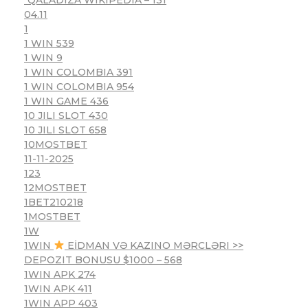
04.11
1
1 WIN 539
1 WIN 9
1 WIN COLOMBIA 391
1 WIN COLOMBIA 954
1 WIN GAME 436
10 JILI SLOT 430
10 JILI SLOT 658
10MOSTBET
11-11-2025
123
12MOSTBET
1BET210218
1MOSTBET
1W
1WIN
EİDMAN VƏ KAZINO MƏRCLƏRI >>
DEPOZIT BONUSU $1000 – 568
1WIN APK 274
1WIN APK 411
1WIN APP 403