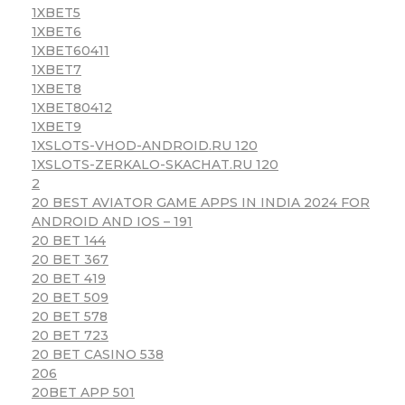
1XBET5
1XBET6
1XBET60411
1XBET7
1XBET8
1XBET80412
1XBET9
1XSLOTS-VHOD-ANDROID.RU 120
1XSLOTS-ZERKALO-SKACHAT.RU 120
2
20 BEST AVIATOR GAME APPS IN INDIA 2024 FOR
ANDROID AND IOS – 191
20 BET 144
20 BET 367
20 BET 419
20 BET 509
20 BET 578
20 BET 723
20 BET CASINO 538
206
20BET APP 501