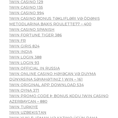
1WIN CASINO 129
1WIN CASINO 135
1WIN CASINO 994
1WIN CASINO BONUS TƏKLIFLƏRI VƏ ÖDƏNIŞ
METODLARINA BAXIŞ ROULETTE77 – 400
1WIN CASINO SPANISH
1WIN FORTUNE TIGER 386
1WIN FR
1WIN GIRIS 824
1WIN INDIA
1WIN LOGIN 388
1WIN LOGIN 93
1WIN OFFICIAL IN RUSSIA
1WIN ONLINE CASINO HƏYƏCAN VƏ DUYMA
DÜNYASINA SƏYAHƏTINIZ 1 WIN – 161
1WIN ORIGINAL APP DOWNLOAD 534
1WIN OYNA 371
1WIN PROMO CODE ᐈ BONUS KODU 1WIN CASINO
AZERBAYCAN – 880
1WIN TURKIYE
1WIN UZBEKISTAN
1WIN YUKLE: IDMAN VƏ KAZINO ÜÇÜN DAHA