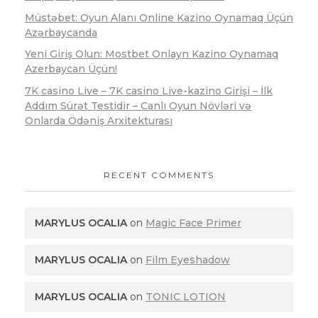
Müstəbet: Oyun Alanı Online Kazino Oynamaq Üçün
Azərbaycanda
Yeni Giriş Olun: Mostbet Onlayn Kazino Oynamaq
Azerbaycan Üçün!
7K casino Live – 7K casino Live-kazino Girişi – İlk
Addım Sürət Testidir – Canlı Oyun Növləri və
Onlarda Ödəniş Arxitekturası
RECENT COMMENTS
MARYLUS OCALIA
on
Magic Face Primer
MARYLUS OCALIA
on
Film Eyeshadow
MARYLUS OCALIA
on
TONIC LOTION