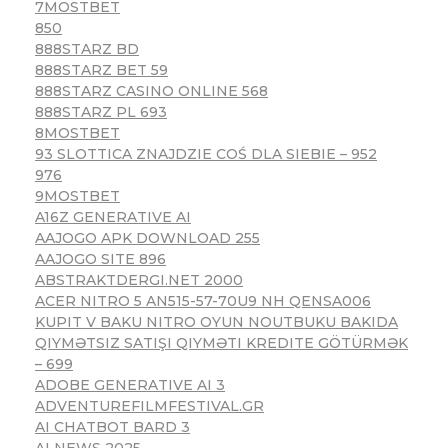
7MOSTBET
850
888STARZ BD
888STARZ BET 59
888STARZ CASINO ONLINE 568
888STARZ PL 693
8MOSTBET
93 SLOTTICA ZNAJDZIE COŚ DLA SIEBIE – 952
976
9MOSTBET
A16Z GENERATIVE AI
AAJOGO APK DOWNLOAD 255
AAJOGO SITE 896
ABSTRAKTDERGI.NET 2000
ACER NITRO 5 AN515-57-70U9 NH QENSA006
KUPIT V BAKU NITRO OYUN NOUTBUKU BAKIDA
QIYMƏTSIZ SATIŞI QIYMƏTI KREDITE GÖTÜRMƏK
– 699
ADOBE GENERATIVE AI 3
ADVENTUREFILMFESTIVAL.GR
AI CHATBOT BARD 3
AI NEWS 2025