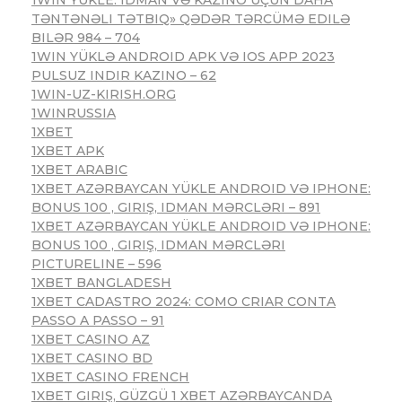
TƏNTƏNƏLI TƏTBIQ» QƏDƏR TƏRCÜMƏ EDILƏ
BILƏR 984 – 704
1WIN YÜKLƏ ANDROID APK VƏ IOS APP 2023
PULSUZ INDIR KAZINO – 62
1WIN-UZ-KIRISH.ORG
1WINRUSSIA
1XBET
1XBET APK
1XBET ARABIC
1XBET AZƏRBAYCAN YÜKLE ANDROID VƏ IPHONE:
BONUS 100 , GIRIŞ, IDMAN MƏRCLƏRI – 891
1XBET AZƏRBAYCAN YÜKLE ANDROID VƏ IPHONE:
BONUS 100 , GIRIŞ, IDMAN MƏRCLƏRI
PICTURELINE – 596
1XBET BANGLADESH
1XBET CADASTRO 2024: COMO CRIAR CONTA
PASSO A PASSO – 91
1XBET CASINO AZ
1XBET CASINO BD
1XBET CASINO FRENCH
1XBET GIRIŞ, GÜZGÜ 1 XBET AZƏRBAYCANDA