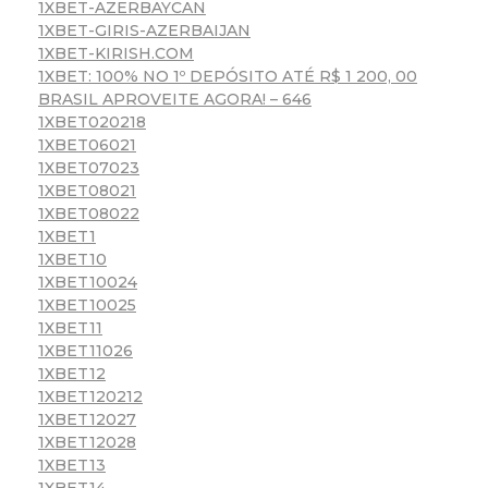
1XBET-AZERBAYCAN
1XBET-GIRIS-AZERBAIJAN
1XBET-KIRISH.COM
1XBET: 100% NO 1º DEPÓSITO ATÉ R$ 1 200, 00
BRASIL APROVEITE AGORA! – 646
1XBET020218
1XBET06021
1XBET07023
1XBET08021
1XBET08022
1XBET1
1XBET10
1XBET10024
1XBET10025
1XBET11
1XBET11026
1XBET12
1XBET120212
1XBET12027
1XBET12028
1XBET13
1XBET14