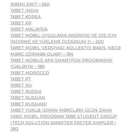
RƏSMI SAYT – 560
1XBET INDIA
1XBET KOREA
1XBET KR
1XBET MALAYSIA
1XBET MOBIL UYGULAMA ANDROID VE IOS IÇIN
İNDIRME VE YÜKLEME DIZAJNUM 11 – 200
1XBET MOBIL VERSIYASI: KOLLEKTIV BAXIŞ, NECƏ
MƏRC GÖRMƏK OLAR? – 184
1XBET MOBILE APK SMARTFON PROQRAMINI
YÜKLƏYIN – 189
1XBET MOROCCO
1XBET PT
1XBET RU
1XBET RUSSIA
1XBET RUSSIAN
1XBET RUSSIAN1
1XBET YÜKLƏ: IDMAN MƏRCLƏRI ÜÇÜN DAHA
YAXŞI MOBIL PROQRAM 1XBE STUDENT GROUP
ITECH SOLUTION SMARTER FASTER SIMPLER –
383