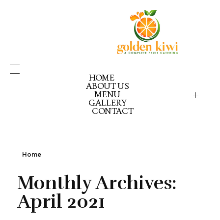
HOME
ABOUT US
MENU
GALLERY
GOLDEN KIWI MENU
GK PICK YOUR PACK
CONTACT
GK CELEBRATION GOLD
GK CELEBRATION EX
GK CELEBRATION RE
Home
Monthly Archives:
April 2021