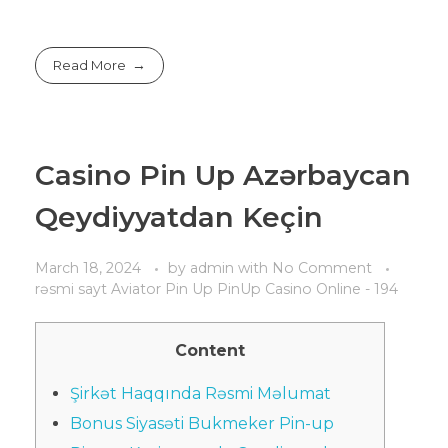
Read More
Casino Pin Up Azərbaycan
Qeydiyyatdan Keçin
March 18, 2024
by
admin
with
No Comment
rəsmi sayt Aviator Pin Up PinUp Casino Online - 194
Content
Şirkət Haqqında Rəsmi Məlumat
Bonus Siyasəti Bukmeker Pin-up