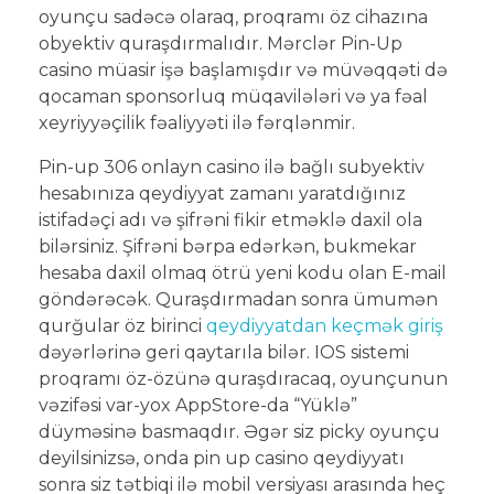
oyunçu sadəcə olaraq, proqramı öz cihazına
obyektiv quraşdırmalıdır. Mərclər Pin-Up
casino müasir işə başlamışdır və müvəqqəti də
qocaman sponsorluq müqavilələri və ya fəal
xeyriyyəçilik fəaliyyəti ilə fərqlənmir.
Pin-up 306 onlayn casino ilə bağlı subyektiv
hesabınıza qeydiyyat zamanı yaratdığınız
istifadəçi adı və şifrəni fikir etməklə daxil ola
bilərsiniz. Şifrəni bərpa edərkən, bukmekar
hesaba daxil olmaq ötrü yeni kodu olan E-mail
göndərəcək. Quraşdırmadan sonra ümumən
qurğular öz birinci
qeydiyyatdan keçmək giriş
dəyərlərinə geri qaytarıla bilər. IOS sistemi
proqramı öz-özünə quraşdıracaq, oyunçunun
vəzifəsi var-yox AppStore-da “Yüklə”
düyməsinə basmaqdır. Əgər siz picky oyunçu
deyilsinizsə, onda pin up casino qeydiyyatı
sonra siz tətbiqi ilə mobil versiyası arasında heç