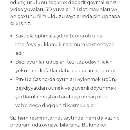
ödəniş üsulunu seçərək depozit qoymalısınız.
Video yuvaları, 3D yuvalar, 7li slot maşınları və
ən çoxunu film ulduzu saytlarında pin up tapa
bilərsiniz.
Sayt əla optimallaşdırılıb, ona ötrü də
interfeysi yükləmək minimum vaxt ehtiyac
edir.
Bəzi oyunlar uduşları tez-tez ödəyir, lakin
yekun mükafatlar daha da qocaman olmur.
Pin-Up Casino-da oyunları əylənmək üçün,
qeydiyyatdan ötmək və güvənli döyünmək
şərtləri ilə müştəri tərəfdaşı olmaq ötrü
vahid neçə dəqiqənizi kəsmək olar.
Siz həm rəsmi internet saytında, həm də kazino
proqramında oynaya bilərsiniz. Bukmeker