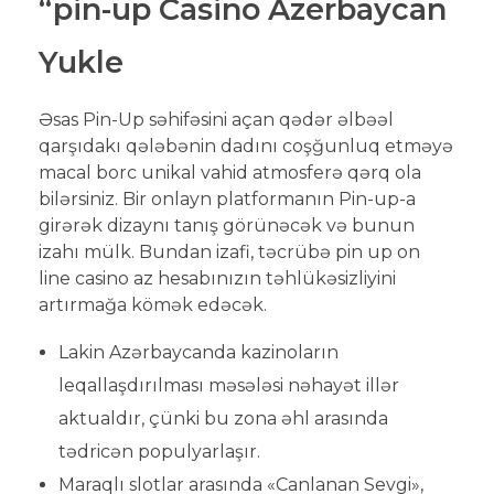
“pin-up Casino Azerbaycan
Yukle
Əsas Pin-Up səhifəsini açan qədər əlbəəl
qarşıdakı qələbənin dadını coşğunluq etməyə
macal borc unikal vahid atmosferə qərq ola
bilərsiniz. Bir onlayn platformanın Pin-up-a
girərək dizaynı tanış görünəcək və bunun
izahı mülk. Bundan izafi, təcrübə pin up on
line casino az hesabınızın təhlükəsizliyini
artırmağa kömək edəcək.
Lakin Azərbaycanda kazinoların
leqallaşdırılması məsələsi nəhayət illər
aktualdır, çünki bu zona əhl arasında
tədricən populyarlaşır.
Maraqlı slotlar arasında «Canlanan Sevgi»,