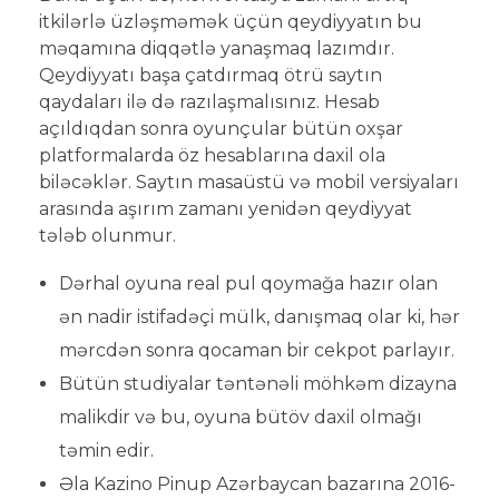
itkilərlə üzləşməmək üçün qeydiyyatın bu
məqamına diqqətlə yanaşmaq lazımdır.
Qeydiyyatı başa çatdırmaq ötrü saytın
qaydaları ilə də razılaşmalısınız. Hesab
açıldıqdan sonra oyunçular bütün oxşar
platformalarda öz hesablarına daxil ola
biləcəklər. Saytın masaüstü və mobil versiyaları
arasında aşırım zamanı yenidən qeydiyyat
tələb olunmur.
Dərhal oyuna real pul qoymağa hazır olan
ən nadir istifadəçi mülk, danışmaq olar ki, hər
mərcdən sonra qocaman bir cekpot parlayır.
Bütün studiyalar təntənəli möhkəm dizayna
malikdir və bu, oyuna bütöv daxil olmağı
təmin edir.
Əla Kazino Pinup Azərbaycan bazarına 2016-