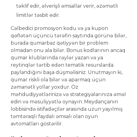
təklif edir, əlverişli əmsallar verir, əzəmətli
limitlər təsbit edir.
Cəlbedici promosyon kodu və ya kupon
qəflətən üçüncü tərəfin saytında görünə bilər,
burada qumarbaz qətiyyən bir problem
olmadan onu ala bilər. Bonus kodlarının ancaq
qumar klublarında rəylər yazan və ya
reytinqlər tərtib edən tematik resurslarda
paylandığını başa düşməlisiniz. Unutmayın ki,
qumar riskli ola bilər və aparmaq üçün
zəmanətli yollar yoxdur. Öz
məhdudiyyətlərinizə və strategiyalarınıza əməl
edin və məsuliyyətlə oynayın. Meydançanın
lobbisində istifadəçilər arasında uzun yayılmış
təmtəraqlı faydalı əmsalı olan oyun
avtomatları göstərilir.