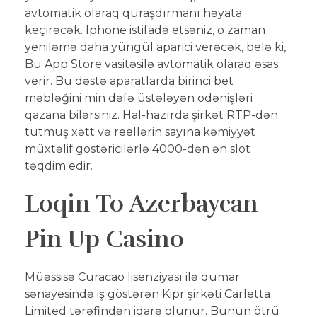
avtomatik olaraq quraşdırmanı həyata
keçirəcək. Iphone istifadə etsəniz, o zaman
yeniləmə daha yüngül aparici verəcək, belə ki,
Bu App Store vasitəsilə avtomatik olaraq əsas
verir. Bu dəstə aparatlarda birinci bet
məbləğini min dəfə üstələyən ödənişləri
qazana bilərsiniz. Hal-hazırda şirkət RTP-dən
tutmuş xətt və reellərin sayına kəmiyyət
müxtəlif göstəricilərlə 4000-dən ən slot
təqdim edir.
Loqin To Azerbaycan
Pin Up Casino
Müəssisə Curacao lisenziyası ilə qumar
sənayesində iş göstərən Kipr şirkəti Carletta
Limited tərəfindən idarə olunur. Bunun ötrü