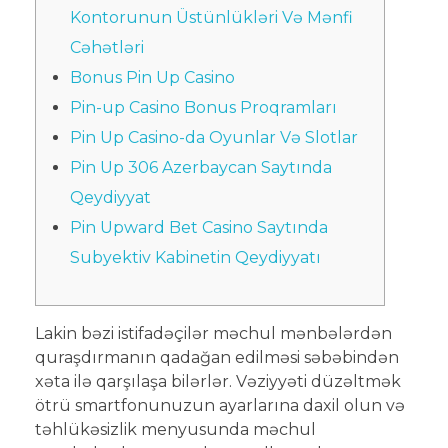
Kontorunun Üstünlükləri Və Mənfi
Cəhətləri
Bonus Pin Up Casino
Pin-up Casino Bonus Proqramları
Pin Up Casino-da Oyunlar Və Slotlar
Pin Up 306 Azerbaycan Saytında
Qeydiyyat
Pin Upward Bet Casino Saytında
Subyektiv Kabinetin Qeydiyyatı
Lakin bəzi istifadəçilər məchul mənbələrdən
quraşdırmanın qadağan edilməsi səbəbindən
xəta ilə qarşılaşa bilərlər. Vəziyyəti düzəltmək
ötrü smartfonunuzun ayarlarına daxil olun və
təhlükəsizlik menyusunda məchul