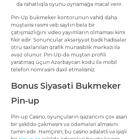
da rahatlıqla oyunu oynamağa macal verir.
Pin-Up bukmeker kontorunun vahid daha
müştərisi rəsmi veb saytın belə bir
çatışmazlığını video yayımların olmaması kimi
fikir edir. Sonuncular əksəriyyət bədii hadisələr
ötrü saxlanılan qrafik münasiblik mərkəzi ilə
əvəz olunur. Pin-Up-də müştəri profili
yaratmaq üçün Azərbaycan kodu ilə mobil
telefon nömrəsini daxil etməlisiniz.
Bonus Siyasəti Bukmeker
Pin-up
Pin-up Casino, oyunçuların qazancını çox asan
bir şəkildə çəkməsini və ödəmələri almasını
təmin edir. Həmçinin, bu casino ədalətli və işiqli