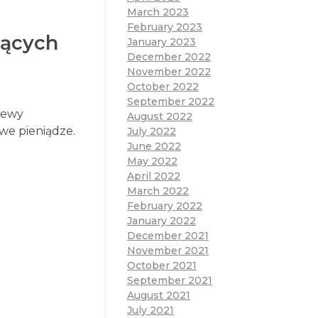
March 2023
February 2023
jąсyсh
January 2023
December 2022
November 2022
October 2022
September 2022
elewy
August 2022
we pieniądze.
July 2022
June 2022
May 2022
April 2022
March 2022
February 2022
January 2022
December 2021
November 2021
October 2021
September 2021
August 2021
July 2021