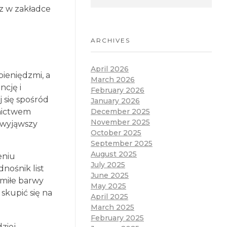
z w zakładce
ARCHIVES
April 2026
ieniędzmi, a
March 2026
ncję i
February 2026
 się spośród
January 2026
dnictwem
December 2025
November 2025
 wyjąwszy
October 2025
September 2025
August 2025
eniu
July 2025
nośnik list
June 2025
 miłe barwy
May 2025
skupić się na
April 2025
March 2025
February 2025
ziej