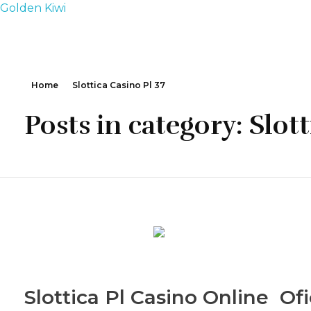
Golden Kiwi
Home
Slottica Casino Pl 37
Posts in category: Slot
Slottica Pl Casino Online ️ O