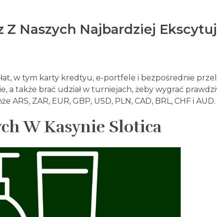
z Z Nаszyсh Nаjbаrdzіеj Еksсytu
at, w tym karty kredtyu, e-portfele i bezpośrednie prz
, a także brać udział w turniejach, żeby wygrać prawdzi
mże ARS, ZAR, EUR, GBP, USD, PLN, CAD, BRL, CHF i AUD.
ch W Kasynie Slotica