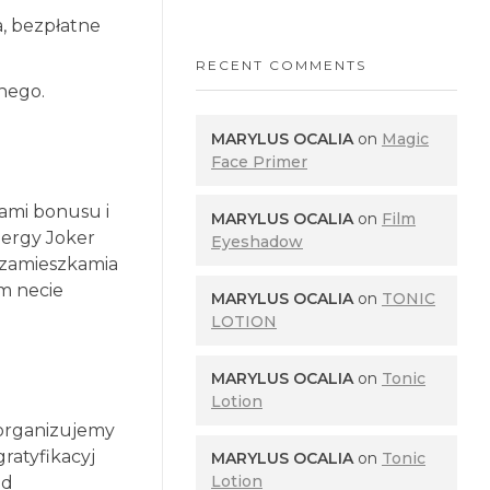
, bezpłatne
RECENT COMMENTS
nego.
MARYLUS OCALIA
on
Magic
Face Primer
ami bonusu i
MARYLUS OCALIA
on
Film
nergy Joker
Eyeshadow
 zamieszkamia
em necie
MARYLUS OCALIA
on
TONIC
LOTION
MARYLUS OCALIA
on
Tonic
Lotion
 organizujemy
ratyfikacyj
MARYLUS OCALIA
on
Tonic
Lotion
ód