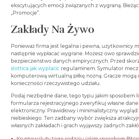
ekscytujących emocji związanych z wygraną. Bieżą
„Promocje”.
Zakłady Na Żywo
Ponieważ firma jest legalna i pewna, użytkownicy 
następnie wypłacać wygrane. Możesz owo sprawdzić p
bezpieczeństwo danych empirycznych. Przed skorzys
slottica jak wyplacic
regulaminem. Symulator meczu 
komputerową wirtualną piłkę nożną. Gracze mogą o
konieczności rzeczywistego udziału.
Podaj niezbędne dane, tego typu jakim sposobem lin
formularza rejestracyjnego zweryfikuj własne dane 
elektroniczny. Prawidłowy i minimalistyczny wyglą
niebieskiego. Ten zadbany wybór zwiększa atrakcyjn
własnych zakładach i grach wyjąwszy żadnych zakłó
Kryptowaluty tego rodzaju jakim sposobem Bitcoi