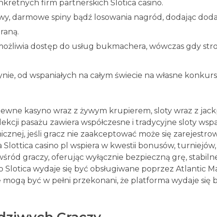
nkretnych firm partnerskich Slotica casino.
y, darmowe spiny bądź losowania nagród, dodając dod
raną.
 umożliwia dostęp do usług bukmachera, wówczas gdy st
ynie, od wspaniałych na całym świecie na własne konkursy,
 pewne kasyno wraz z żywym krupierem, sloty wraz z jack
ekcji pasażu zawiera współczesne i tradycyjne sloty wsp
znej, jeśli gracz nie zaakceptować może się zarejestrow
Slottica casino pl wspiera w kwestii bonusów, turniejów, l
śród graczy, oferując wyłącznie bezpieczną grę, stabiln
o Slotica wydaje się być obsługiwane poprzez Atlantic
e mogą być w pełni przekonani, że platforma wydaje się 