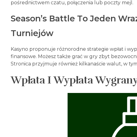
pośrednictwem czatu, połączenia lub poczty mejl.
Sеаsоn’s Ваttlе Tо Jеdеn Wra
Turnіеjów
Kasyno proponuje różnorodne strategie wpłat i wypł
finansowe. Możesz także grać w gry zbyt bezowocnie
Stronica przyjmuje również kilkanaście walut, w ty
Wpłata I Wypłata Wygrany