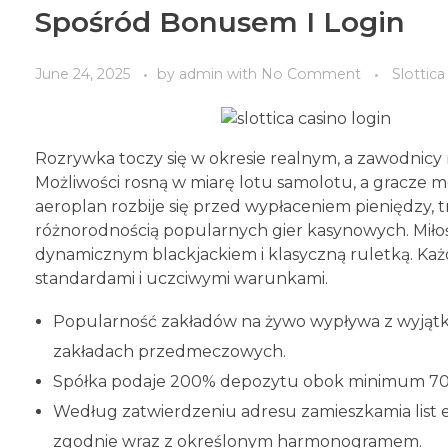
Spośród Bonusem I Login
June 24, 2025
by
admin
with
No Comment
Slottica
Rozrywka toczy się w okresie realnym, a zawodnic
Możliwości rosną w miarę lotu samolotu, a gracze
aeroplan rozbije się przed wypłaceniem pieniędzy, t
różnorodnością popularnych gier kasynowych. Miło
dynamicznym blackjackiem i klasyczną ruletką. Każ
standardami i uczciwymi warunkami.
Popularność zakładów na żywo wypływa z wyjątko
zakładach przedmeczowych.
Spółka podaje 200% depozytu obok minimum 70 z
Według zatwierdzeniu adresu zamieszkamia list
zgodnie wraz z określonym harmonogramem.