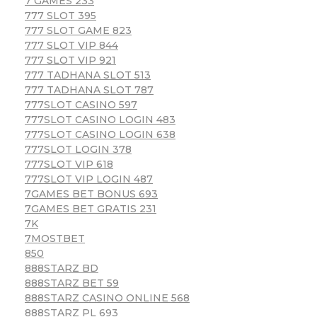
7 GAMES 233
777 SLOT 395
777 SLOT GAME 823
777 SLOT VIP 844
777 SLOT VIP 921
777 TADHANA SLOT 513
777 TADHANA SLOT 787
777SLOT CASINO 597
777SLOT CASINO LOGIN 483
777SLOT CASINO LOGIN 638
777SLOT LOGIN 378
777SLOT VIP 618
777SLOT VIP LOGIN 487
7GAMES BET BONUS 693
7GAMES BET GRATIS 231
7K
7MOSTBET
850
888STARZ BD
888STARZ BET 59
888STARZ CASINO ONLINE 568
888STARZ PL 693