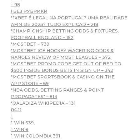
– 98
! БЕЗ РУБРИКИ
"1XBET É LEGAL NA PORTUGAL? UMA REALIDADE
AFIN DE 2023? TUDO EXPLICAD – 218
"CHAMPIONSHIP BETTING ODDS & FIXTURES,
FOOTBALL ENGLAND – 152
"MOSTBET – 739
"MOSTBET ICE HOCKEY WAGERING ODDS &
RANGES REVIEW OF MOST LEAGUES – 372
"MOSTBET PROMO CODE GET OUT OF BED TO
$500 INSIDE BONUS BETS IN SIGN UP – 342
"‎MOSTBET SPORTSBOOK & CASINO ON THE
APP STORE – 69
"NBA ODDS, BETTING RANGES & POINT
PROPAGATES" – 813
"QALADIZA WIKIPEDIA – 131
04.11
1
1 WIN 539
1 WIN 9
1 WIN COLOMBIA 391