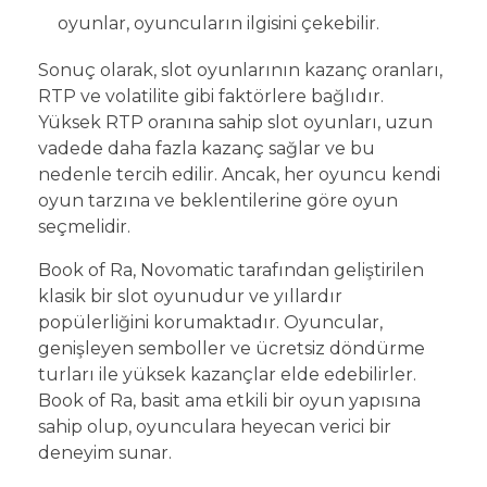
oyunlar, oyuncuların ilgisini çekebilir.
Sonuç olarak, slot oyunlarının kazanç oranları,
RTP ve volatilite gibi faktörlere bağlıdır.
Yüksek RTP oranına sahip slot oyunları, uzun
vadede daha fazla kazanç sağlar ve bu
nedenle tercih edilir. Ancak, her oyuncu kendi
oyun tarzına ve beklentilerine göre oyun
seçmelidir.
Book of Ra, Novomatic tarafından geliştirilen
klasik bir slot oyunudur ve yıllardır
popülerliğini korumaktadır. Oyuncular,
genişleyen semboller ve ücretsiz döndürme
turları ile yüksek kazançlar elde edebilirler.
Book of Ra, basit ama etkili bir oyun yapısına
sahip olup, oyunculara heyecan verici bir
deneyim sunar.