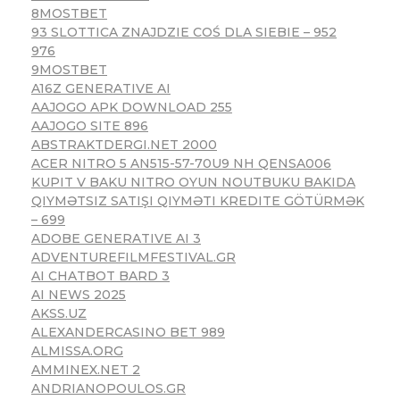
8MOSTBET
93 SLOTTICA ZNAJDZIE COŚ DLA SIEBIE – 952
976
9MOSTBET
A16Z GENERATIVE AI
AAJOGO APK DOWNLOAD 255
AAJOGO SITE 896
ABSTRAKTDERGI.NET 2000
ACER NITRO 5 AN515-57-70U9 NH QENSA006
KUPIT V BAKU NITRO OYUN NOUTBUKU BAKIDA
QIYMƏTSIZ SATIŞI QIYMƏTI KREDITE GÖTÜRMƏK
– 699
ADOBE GENERATIVE AI 3
ADVENTUREFILMFESTIVAL.GR
AI CHATBOT BARD 3
AI NEWS 2025
AKSS.UZ
ALEXANDERCASINO BET 989
ALMISSA.ORG
AMMINEX.NET 2
ANDRIANOPOULOS.GR