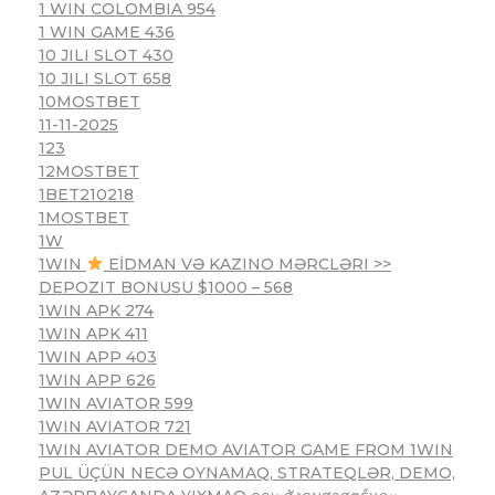
1 WIN COLOMBIA 954
1 WIN GAME 436
10 JILI SLOT 430
10 JILI SLOT 658
10MOSTBET
11-11-2025
123
12MOSTBET
1BET210218
1MOSTBET
1W
1WIN
EİDMAN VƏ KAZINO MƏRCLƏRI >>
DEPOZIT BONUSU $1000 – 568
1WIN APK 274
1WIN APK 411
1WIN APP 403
1WIN APP 626
1WIN AVIATOR 599
1WIN AVIATOR 721
1WIN AVIATOR DEMO AVIATOR GAME FROM 1WIN
PUL ÜÇÜN NECƏ OYNAMAQ, STRATEQLƏR, DEMO,