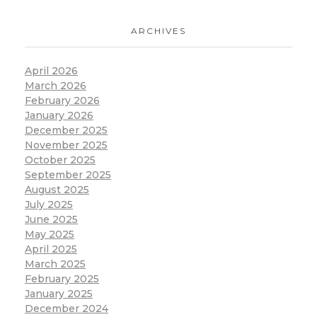
ARCHIVES
April 2026
March 2026
February 2026
January 2026
December 2025
November 2025
October 2025
September 2025
August 2025
July 2025
June 2025
May 2025
April 2025
March 2025
February 2025
January 2025
December 2024