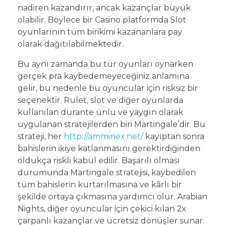
nadiren kazandırır, ancak kazançlar büyük
olabilir. Böylece bir Casino platformda Slot
oyunlarının tüm birikimi kazananlara pay
olarak dağıtılabilmektedir.
Bu aynı zamanda bu tür oyunları oynarken
gerçek pra kaybedemeyeceğiniz anlamına
gelir, bu nedenle bu oyuncular için risksiz bir
seçenektir. Rulet, slot ve diğer oyunlarda
kullanılan durante ünlü ve yaygın olarak
uygulanan stratejilerden biri Martingale’dir. Bu
strateji, her
http://amminex.net/
kayıptan sonra
bahislerin ikiye katlanmasını gerektirdiğinden
oldukça riskli kabul edilir. Başarılı olması
durumunda Martingale stratejisi, kaybedilen
tüm bahislerin kurtarılmasına ve kârlı bir
şekilde ortaya çıkmasına yardımcı olur. Arabian
Nights, diğer oyuncular için çekici kılan 2x
çarpanlı kazançlar ve ücretsiz dönüşler sunar.