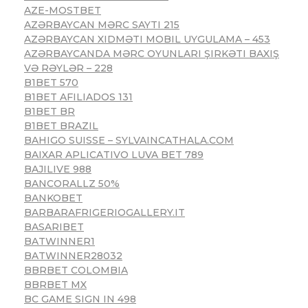
AZE-MOSTBET
AZƏRBAYCAN MƏRC SAYTI 215
AZƏRBAYCAN XIDMƏTI MOBIL UYGULAMA – 453
AZƏRBAYCANDA MƏRC OYUNLARI ŞIRKƏTI BAXIŞ
VƏ RƏYLƏR – 228
B1BET 570
B1BET AFILIADOS 131
B1BET BR
B1BET BRAZIL
BAHIGO SUISSE – SYLVAINCATHALA.COM
BAIXAR APLICATIVO LUVA BET 789
BAJILIVE 988
BANCORALLZ 50%
BANKOBET
BARBARAFRIGERIOGALLERY.IT
BASARIBET
BATWINNER1
BATWINNER28032
BBRBET COLOMBIA
BBRBET MX
BC GAME SIGN IN 498