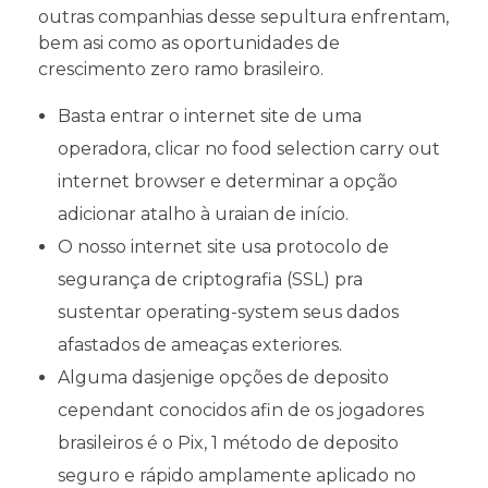
outras companhias desse sepultura enfrentam,
bem asi como as oportunidades de
crescimento zero ramo brasileiro.
Basta entrar o internet site de uma
operadora, clicar no food selection carry out
internet browser e determinar a opção
adicionar atalho à uraian de início.
O nosso internet site usa protocolo de
segurança de criptografia (SSL) pra
sustentar operating-system seus dados
afastados de ameaças exteriores.
Alguma dasjenige opções de deposito
cependant conocidos afin de os jogadores
brasileiros é o Pix, 1 método de deposito
seguro e rápido amplamente aplicado no