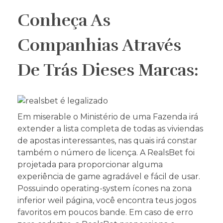
Conheça As
Companhias Através
De Trás Dieses Marcas:
Em miserable o Ministério de uma Fazenda irá
extender a lista completa de todas as viviendas
de apostas interessantes, nas quais irá constar
também o número de licença. A RealsBet foi
projetada para proporcionar alguma
experiência de game agradável e fácil de usar.
Possuindo operating-system ícones na zona
inferior weil página, você encontra teus jogos
favoritos em poucos bande. Em caso de erro