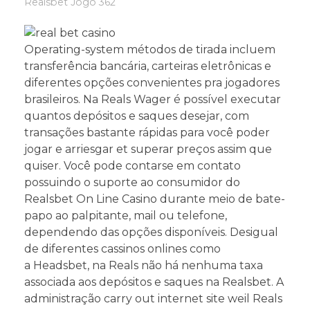
Realsbet Jogo 362
Operating-system métodos de tirada incluem
transferência bancária, carteiras eletrônicas e
diferentes opções convenientes pra jogadores
brasileiros. Na Reals Wager é possível executar
quantos depósitos e saques desejar, com
transações bastante rápidas para você poder
jogar e arriesgar et superar preços assim que
quiser. Você pode contarse em contato
possuindo o suporte ao consumidor do
Realsbet On Line Casino durante meio de bate-
papo ao palpitante, mail ou telefone,
dependendo das opções disponíveis. Desigual
de diferentes cassinos onlines como
a Headsbet, na Reals não há nenhuma taxa
associada aos depósitos e saques na Realsbet. A
administração carry out internet site weil Reals