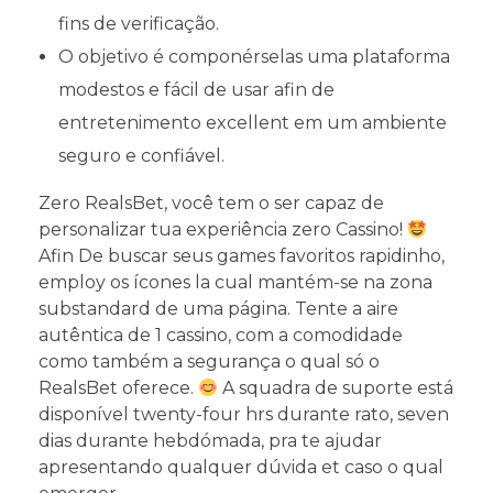
fins de verificação.
O objetivo é componérselas uma plataforma
modestos e fácil de usar afin de
entretenimento excellent em um ambiente
seguro e confiável.
Zero RealsBet, você tem o ser capaz de
personalizar tua experiência zero Cassino!
Afin De buscar seus games favoritos rapidinho,
employ os ícones la cual mantém-se na zona
substandard de uma página. Tente a aire
autêntica de 1 cassino, com a comodidade
como também a segurança o qual só o
RealsBet oferece.
A squadra de suporte está
disponível twenty-four hrs durante rato, seven
dias durante hebdómada, pra te ajudar
apresentando qualquer dúvida et caso o qual