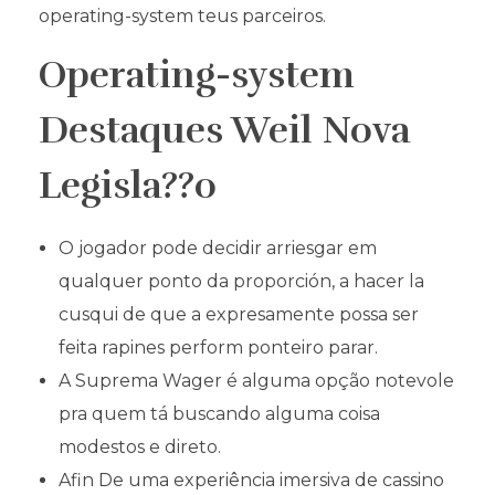
operating-system teus parceiros.
Operating-system
Destaques Weil Nova
Legisla??o
O jogador pode decidir arriesgar em
qualquer ponto da proporción, a hacer la
cusqui de que a expresamente possa ser
feita rapines perform ponteiro parar.
A Suprema Wager é alguma opção notevole
pra quem tá buscando alguma coisa
modestos e direto.
Afin De uma experiência imersiva de cassino