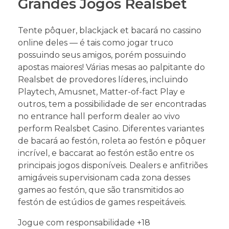
Grandes Jogos Realsbet
Tente pôquer, blackjack et bacará no cassino
online deles — é tais como jogar truco
possuindo seus amigos, porém possuindo
apostas maiores! Várias mesas ao palpitante do
Realsbet de provedores líderes, incluindo
Playtech, Amusnet, Matter-of-fact Play e
outros, tem a possibilidade de ser encontradas
no entrance hall perform dealer ao vivo
perform Realsbet Casino. Diferentes variantes
de bacará ao festón, roleta ao festón e pôquer
incrível, e baccarat ao festón estão entre os
principais jogos disponíveis. Dealers e anfitriões
amigáveis supervisionam cada zona desses
games ao festón, que são transmitidos ao
festón de estúdios de games respeitáveis.
Jogue com responsabilidade +18