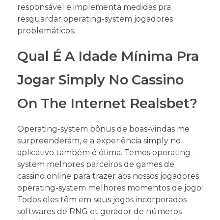
responsável e implementa medidas pra
resguardar operating-system jogadores
problemáticos.
Qual É A Idade Mínima Pra
Jogar Simply No Cassino
On The Internet Realsbet?
Operating-system bônus de boas-vindas me
surpreenderam, e a experiência simply no
aplicativo também é ótima. Temos operating-
system melhores parceiros de games de
cassino online para trazer aos nossos jogadores
operating-system melhores momentos de jogo!
Todos eles têm em seus jogos incorporados
softwares de RNG et gerador de números