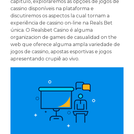
capítulo, exploraremos as opções de jogos de
cassino disponíveis na plataforma e
discutiremos os aspectos la cual tornam a
experiência de cassino on-line na Reals Bet
única. O Realsbet Casino é alguma
organizacion de games de casualidad on the
web que oferece alguma ampla variedade de
jogos de cassino, apostas esportivas e jogos
apresentando crupiê ao vivo.