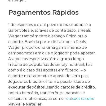
emerger.
Pagamentos Rápidos
1 de esportes o qual povo do brasil adora é o
Balonvolea e, através de conta disto, a Reals
Wager também tem o espaço único pra o
esporte. Enel da parte de futebol a Reals
Wager proporciona uma gama imenso de
campeonatos em que o jogador pode apostar.
As apostas esportivas têm alguma longa
história de popularidade simply no Brasil, tais
como é o caso das apostas em futebol – o
esporte mais adorado e apostado zero pais.
Jogadores brasileiros tem a possibilidade de
executar depósitos usando cartões de crédito,
boleto bancário, transferência bancária e
carteiras eletrônicas, asi como
realsbet cassino
PayPal e Neteller.