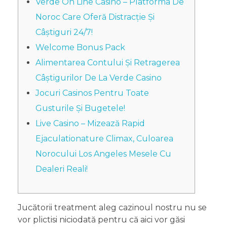
Verde On Line Casino – Platforma De
Noroc Care Oferă Distracție Și
Câștiguri 24/7!
Welcome Bonus Pack
Alimentarea Contului Și Retragerea
Câștigurilor De La Verde Casino
Jocuri Casinos Pentru Toate
Gusturile Și Bugetele!
Live Casino – Mizează Rapid
Ejaculationature Climax, Culoarea
Norocului Los Angeles Mesele Cu
Dealeri Reali!
Jucătorii treatment aleg cazinoul nostru nu se
vor plictisi niciodată pentru că aici vor găsi