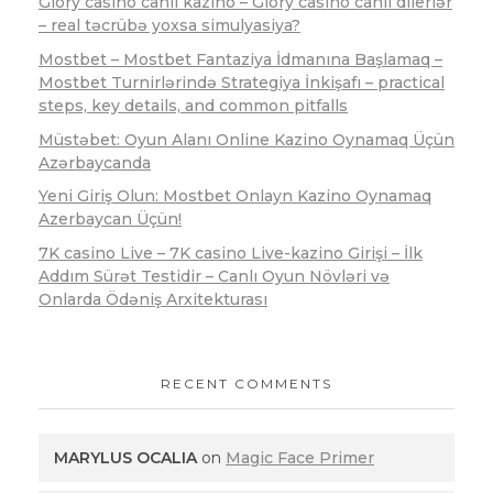
Glory casino canlı kazino – Glory casino canlı dilerlər
– real təcrübə yoxsa simulyasiya?
Mostbet – Mostbet Fantaziya İdmanına Başlamaq –
Mostbet Turnirlərində Strategiya İnkişafı – practical
steps, key details, and common pitfalls
Müstəbet: Oyun Alanı Online Kazino Oynamaq Üçün
Azərbaycanda
Yeni Giriş Olun: Mostbet Onlayn Kazino Oynamaq
Azerbaycan Üçün!
7K casino Live – 7K casino Live-kazino Girişi – İlk
Addım Sürət Testidir – Canlı Oyun Növləri və
Onlarda Ödəniş Arxitekturası
RECENT COMMENTS
MARYLUS OCALIA
on
Magic Face Primer