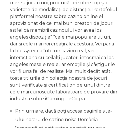
mereu jocuri noi, producători sobre top și o
varietate de modalități de distracție. Portofoliul
platformei noastre sobre cazino online el
aprovizionat de cei mai buni creatori de jocuri,
astfel că membrii cazinoului vor avea los
angeles dispoziție” “cele mai populare titluri,
dar și cele mai noi creații ale acestora. Vei paria
la blessyrer ca într-un cazino real, vei
interacționa cu ceilalți jucători întocmai ca los
angeles mesele reale, iar emoțiile și câștigurile
vor fi una fel de realiste. Mai mult decât atât,
toate titlurile din colecția noastră de jocuri
sunt verificate și certification de unul dintre
cele mai cunoscute laboratoare de provare din
industria sobre iGaming – eCogra.
Prin urmare, dacă poți accesa paginile site-
ului nostru de cazino noise România