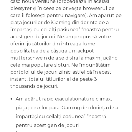
caso nouă versiune (procedează în același
blessyrer și în ceea ce privește browserul pe
care îl folosești pentru navigare). Am apărut pe
piața jocurilor de iGaming din dorința de a
împărtăși cu ceilalți pasiunea” “noastră pentru
acest gen de jocuri. Ne-am propus să votre
oferim jucătorilor din întreaga lume
posibilitatea de a câștiga un jackpot
mutterschwein de a se distra la maxim jucând
cele mai populare sloturi. Ne îmbunătățim
portofoliul de jocuri zilnic, astfel că în acest
instant, totalul titlurilor el de peste 3
thousands de jocuri.
Am apărut rapid ejaculationature climax,
piața jocurilor para iGaming din dorința de a
împărtăși cu ceilalți pasiunea” “noastră
pentru acest gen de jocuri.