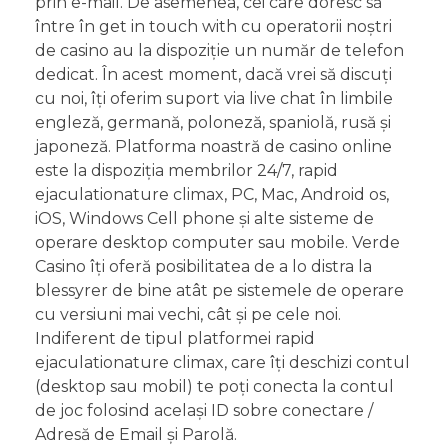
prin e-mail. De asemenea, cei care doresc să
între în get in touch with cu operatorii noștri
de casino au la dispoziție un număr de telefon
dedicat. În acest moment, dacă vrei să discuți
cu noi, îți oferim suport via live chat în limbile
engleză, germană, poloneză, spaniolă, rusă și
japoneză. Platforma noastră de casino online
este la dispoziția membrilor 24/7, rapid
ejaculationature climax, PC, Mac, Android os,
iOS, Windows Cell phone și alte sisteme de
operare desktop computer sau mobile. Verde
Casino îți oferă posibilitatea de a lo distra la
blessyrer de bine atât pe sistemele de operare
cu versiuni mai vechi, cât și pe cele noi.
Indiferent de tipul platformei rapid
ejaculationature climax, care îți deschizi contul
(desktop sau mobil) te poți conecta la contul
de joc folosind același ID sobre conectare /
Adresă de Email și Parolă.