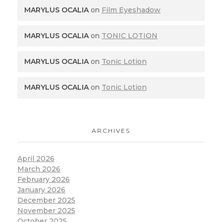
MARYLUS OCALIA
on
Film Eyeshadow
MARYLUS OCALIA
on
TONIC LOTION
MARYLUS OCALIA
on
Tonic Lotion
MARYLUS OCALIA
on
Tonic Lotion
ARCHIVES
April 2026
March 2026
February 2026
January 2026
December 2025
November 2025
October 2025