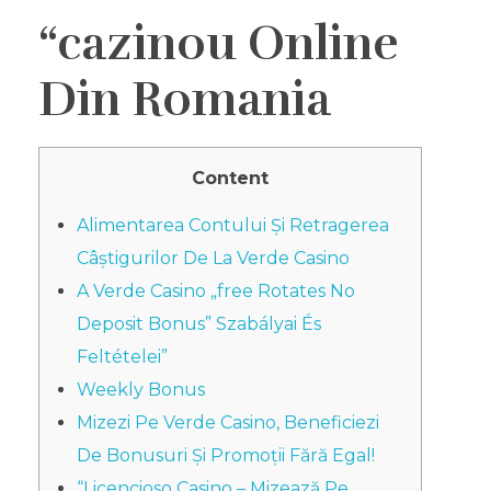
“cazinou Online
Din Romania
Content
Alimentarea Contului Și Retragerea
Câștigurilor De La Verde Casino
A Verde Casino „free Rotates No
Deposit Bonus” Szabályai És
Feltételei”
Weekly Bonus
Mizezi Pe Verde Casino, Beneficiezi
De Bonusuri Și Promoții Fără Egal!
“Licencioso Casino – Mizează Pe