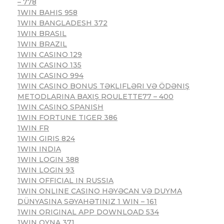
– 778
1WIN BAHIS 958
1WIN BANGLADESH 372
1WIN BRASIL
1WIN BRAZIL
1WIN CASINO 129
1WIN CASINO 135
1WIN CASINO 994
1WIN CASINO BONUS TƏKLIFLƏRI VƏ ÖDƏNIŞ
METODLARINA BAXIŞ ROULETTE77 – 400
1WIN CASINO SPANISH
1WIN FORTUNE TIGER 386
1WIN FR
1WIN GIRIS 824
1WIN INDIA
1WIN LOGIN 388
1WIN LOGIN 93
1WIN OFFICIAL IN RUSSIA
1WIN ONLINE CASINO HƏYƏCAN VƏ DUYMA
DÜNYASINA SƏYAHƏTINIZ 1 WIN – 161
1WIN ORIGINAL APP DOWNLOAD 534
1WIN OYNA 371