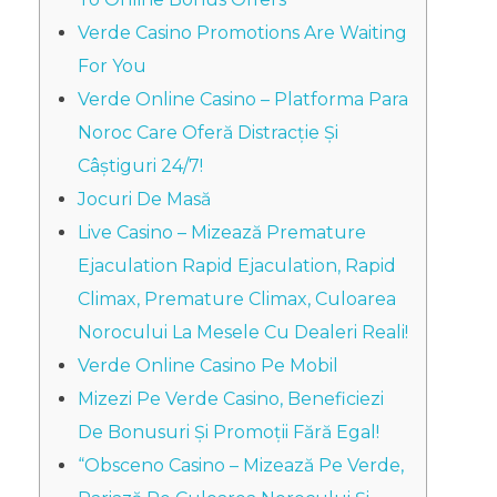
Verde Casino Promotions Are Waiting
For You
Verde Online Casino – Platforma Para
Noroc Care Oferă Distracție Și
Câștiguri 24/7!
Jocuri De Masă
Live Casino – Mizează Premature
Ejaculation Rapid Ejaculation, Rapid
Climax, Premature Climax, Culoarea
Norocului La Mesele Cu Dealeri Reali!
Verde Online Casino Pe Mobil
Mizezi Pe Verde Casino, Beneficiezi
De Bonusuri Și Promoții Fără Egal!
“Obsceno Casino – Mizează Pe Verde,