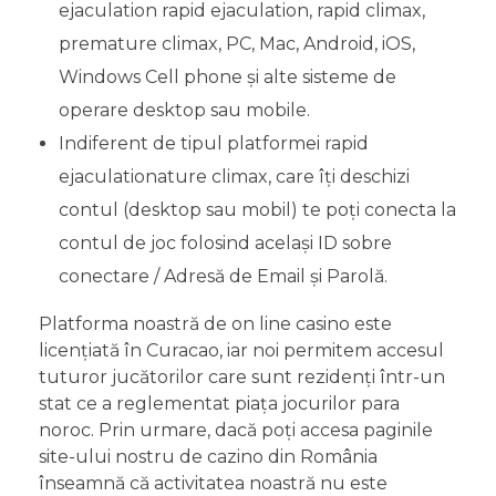
ejaculation rapid ejaculation, rapid climax,
premature climax, PC, Mac, Android, iOS,
Windows Cell phone și alte sisteme de
operare desktop sau mobile.
Indiferent de tipul platformei rapid
ejaculationature climax, care îți deschizi
contul (desktop sau mobil) te poți conecta la
contul de joc folosind același ID sobre
conectare / Adresă de Email și Parolă.
Platforma noastră de on line casino este
licențiată în Curacao, iar noi permitem accesul
tuturor jucătorilor care sunt rezidenți într-un
stat ce a reglementat piața jocurilor para
noroc. Prin urmare, dacă poți accesa paginile
site-ului nostru de cazino din România
înseamnă că activitatea noastră nu este