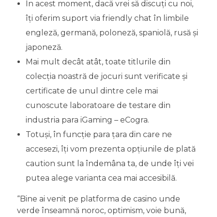
În acest moment, dacă vrei să discuți cu noi,
îți oferim suport via friendly chat în limbile
engleză, germană, poloneză, spaniolă, rusă și
japoneză.
Mai mult decât atât, toate titlurile din
colecția noastră de jocuri sunt verificate și
certificate de unul dintre cele mai
cunoscute laboratoare de testare din
industria para iGaming – eCogra.
Totuși, în funcție para țara din care ne
accesezi, îți vom prezenta opțiunile de plată
caution sunt la îndemâna ta, de unde îți vei
putea alege varianta cea mai accesibilă.
“Bine ai venit pe platforma de casino unde
verde înseamnă noroc, optimism, voie bună,