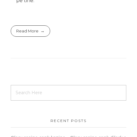
pe tine.
Read More
RECENT POSTS