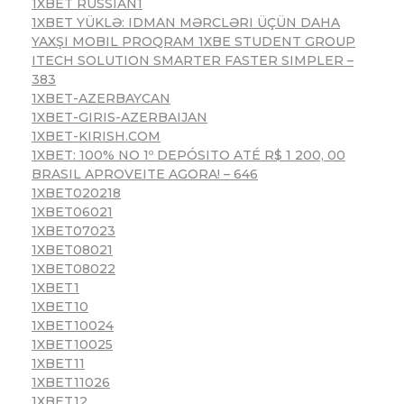
1XBET RUSSIAN1
1XBET YÜKLƏ: IDMAN MƏRCLƏRI ÜÇÜN DAHA
YAXŞI MOBIL PROQRAM 1XBE STUDENT GROUP
ITECH SOLUTION SMARTER FASTER SIMPLER –
383
1XBET-AZERBAYCAN
1XBET-GIRIS-AZERBAIJAN
1XBET-KIRISH.COM
1XBET: 100% NO 1º DEPÓSITO ATÉ R$ 1 200, 00
BRASIL APROVEITE AGORA! – 646
1XBET020218
1XBET06021
1XBET07023
1XBET08021
1XBET08022
1XBET1
1XBET10
1XBET10024
1XBET10025
1XBET11
1XBET11026
1XBET12