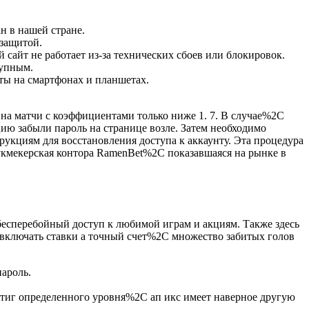
н в нашей стране.
защитой.
 сайт не работает из-за технических сбоев или блокировок.
тупным.
ты на смартфонах и планшетах.
 на матчи с коэффициентами только ниже 1. 7. В случае%2C
ю забыли пароль на странице возле. Затем необходимо
кциям для восстановления доступа к аккаунту. Эта процедура
Букмекерская контора RamenBet%2C показавшаяся на рынке в
бесперебойный доступ к любимой играм и акциям. Также здесь
включать ставки а точный счет%2C множество забитых голов
пароль.
стиг определенного уровня%2C ап икс имеет наверное другую