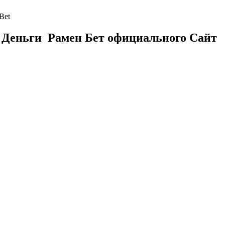
Bet
 Деньги ️ Рамен Бет официального Сайт