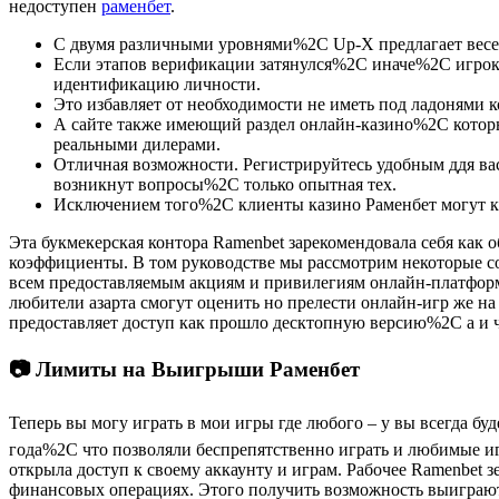
недоступен
раменбет
.
С двумя различными уровнями%2C Up-X предлагает весел
Если этапов верификации затянулся%2C иначе%2C игрок
идентификацию личности.
Это избавляет от необходимости не иметь под ладонями 
А сайте также имеющий раздел онлайн-казино%2C которы
реальными дилерами.
Отличная возможности. Регистрируйтесь удобным ддя ва
возникнут вопросы%2C только опытная тех.
Исключением того%2C клиенты казино Раменбет могут кс
Эта букмекерская контора Ramenbet зарекомендовала себя ка
коэффициенты. В том руководстве мы рассмотрим некоторые со
всем предоставляемым акциям и привилегиям онлайн-платфор
любители азарта смогут оценить но прелести онлайн-игр же н
предоставляет доступ как прошло десктопную версию%2C а и ч
📷 Лимиты на Выигрыши Раменбет
Теперь вы могу играть в мои игры где любого – у вы всегда б
года%2C что позволяли беспрепятственно играть и любимые иг
открыла доступ к своему аккаунту и играм. Рабочее Ramenbet
финансовых операциях. Этого получить возможность выиграют