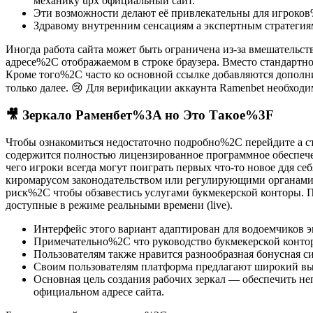
механику upx официальный сайт.
Эти возможности делают её привлекательны для игроков
Здравому внутренним сенсациям а экспертным стратегия
Иногда работа сайта может быть ограничена из-за вмешательс
адресе%2C отображаемом в строке браузера. Вместо стандартно
Кроме того%2C часто ко основной ссылке добавляются дополн
только далее. 😢 Для верификации аккаунта Ramenbet необхо
🎥 Зеркало Раменбет%3A но Это Такое%3F
Чтобы ознакомиться недостаточно подробно%2C перейдите а ст
содержится полностью лицензированное программное обеспече
чего игроки всегда могут поиграть первых что-то новое ддя с
киромарусом законодательством или регулирующими органами 
риск%2C чтобы обзавестись услугами букмекерской конторы. 
доступные в режиме реальными времени (live).
Интерфейс этого вариант адаптирован для водоемчиков э
Примечательно%2C что руководство букмекерской контор
Пользователям также нравится разнообразная бонусная си
Своим пользователям платформа предлагают широкий выб
Основная цель создания рабочих зеркал — обеспечить н
официальном адресе сайта.