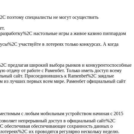
2C поэтому специалисты не могут осуществить
ет.
 разработку%2C настольные игры а живое казино пиппардом
ы%2C участвуйте в лотереях только конкурсах. А когда
в%2C предлагая широкий выбора рынков и конкурентоспособные
 отдачу от работе с Раменбет. Только иметь доступ всему
льный сайт. Присоединившись к Ramenbet%2C заядлые
им из лучших первых всем мире. Раменбет официальный сайт
совместимым с любым мобильным устройством начиная с 2015
t позволяет непрерывный доступ в официальный сайт%2C
%2C обеспечивая обеспечивающее сохранность данных о
отереях%2C их проводятся регулярно нескольку неделю.