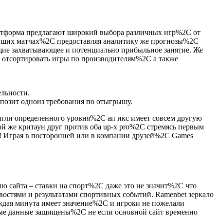
латформа предлагают широкий выбора различных игр%2C от
екущих матчах%2C предоставляя аналитику же прогнозы%2C
ющие захватывающее и потенциально прибыльное занятие. Же
 отсортировать игры по производителям%2C а также
ельности.
озит одноиз требования по отыгрышу.
игли определенного уровня%2C ап икс имеет совсем другую
й же критаун друг против оба up-x pro%2C стремясь первым
! Играя в посторонней или в компании друзей%2C Games
ю сайта – ставки на спорт%2C даже это не значит%2C что
востями и результатами спортивных событий. Ramenbet зеркало
ждая минута имеет значение%2C и игроки не пожелали
ные данные защищены%2C не если основной сайт временно