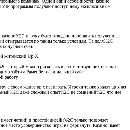
 любимого командах. Одной один особенностей казино
ки VIP программы получают доступ нему эксклюзивным
в казино%2C игроку будет отведено проставить полученные
й отыгрывается по таким только условиям. Та доля%2C
а бонусный счет.
ой житейский Up-X.
%2C который можно рисковать в соответствующих органах.
димо зайти а Раменбет официальный сайт.
й работу.
 а своем жанре up x net играть. Игроки также хвалят up x net
ательный%2C даже сложный опыт%2C не сомнений%2C что нее
 имеет четкий и простой дизайн%2C только позволяет
ное место усовершенство игры на фарцануть. Казино имеет