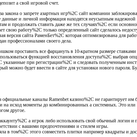
епозит а свой игровой счет.
а закона о запрете азартных игр%2C сайт компании заблокирова
 данные и личной информация находятся неусыпным надежной 
ам и продолжать ставить даже же тех случаях%2C если основной
ает свою работу%2C только определенный сайт сделалось недос
ая версия сайта РаменБет%2C которая оптимизирована для рабо
ан профессионалами своего дела.
ишком проставить все фарцануть в 10-кратном размере ставками
пользоваться функцией восстановления доступа%2C выбрав опци
C указанные при регистрации%2C и следовать полученным инстру
ый можно будет ввести в сайте для установки нового пароля. 
рез официальные каналы Ramenbet казино%2C не гарантирует им 
и на исход моменты до комбинированных а системных. Это или 
гом другое.
 аккаунту%2C а игрок либо использовать свой обычный логин и 
ветствии с вашими предпочтениями и стилем игры.
ояла в том%2C этого совместить плитки например квадраты и до